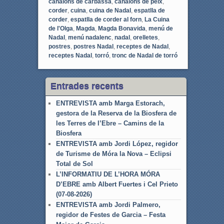
canalons de carbassa
,
canalons de peix
,
corder
,
cuina
,
cuina de Nadal
,
espatlla de
corder
,
espatlla de corder al forn
,
La Cuina
de l'Olga
,
Magda
,
Magda Bonavida
,
menú de
Nadal
,
menú nadalenc
,
nadal
,
orelletes
,
postres
,
postres Nadal
,
receptes de Nadal
,
receptes Nadal
,
torró
,
tronc de Nadal de torró
Entrades recents
ENTREVISTA amb Marga Estorach,
gestora de la Reserva de la Biosfera de
les Terres de l’Ebre – Camins de la
Biosfera
ENTREVISTA amb Jordi López, regidor
de Turisme de Móra la Nova – Eclipsi
Total de Sol
L’INFORMATIU DE L’HORA MÓRA
D’EBRE amb Albert Fuertes i Cel Prieto
(07-08-2026)
ENTREVISTA amb Jordi Palmero,
regidor de Festes de Garcia – Festa