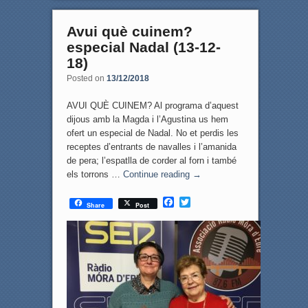
Avui què cuinem?
especial Nadal (13-12-
18)
Posted on
13/12/2018
AVUI QUÈ CUINEM? Al programa d’aquest
dijous amb la Magda i l’Agustina us hem
ofert un especial de Nadal. No et perdis les
receptes d’entrants de navalles i l’amanida
de pera; l’espatlla de corder al forn i també
els torrons …
Continue reading
→
F
T
Share
Post
a
w
c
i
e
t
b
t
o
e
o
r
k