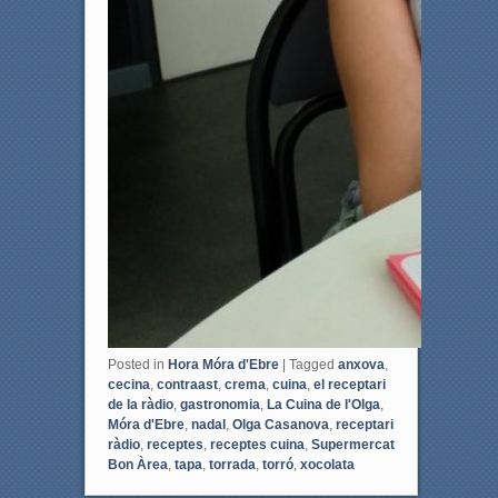
Posted in
Hora Móra d'Ebre
|
Tagged
anxova
,
cecina
,
contraast
,
crema
,
cuina
,
el receptari
de la ràdio
,
gastronomia
,
La Cuina de l'Olga
,
Móra d'Ebre
,
nadal
,
Olga Casanova
,
receptari
ràdio
,
receptes
,
receptes cuina
,
Supermercat
Bon Àrea
,
tapa
,
torrada
,
torró
,
xocolata