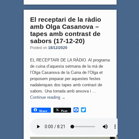
El receptari de la ràdio
amb Olga Casanova –
tapes amb contrast de
sabors (17-12-20)
Posted on
18/12/2020
EL RECEPTARI DE LA RÀDIO. Al programa
de cuina d’aquesta setmana de la mà de
l’Olga Casanova de la Cuina de l’Olga et
proposem preparar per aquestes festes
nadalenques dos tapes amb contrast de
sabors. Una torrada amb anxova i …
Continue reading
→
F
T
Share
Post
a
w
c
i
e
t
b
t
o
e