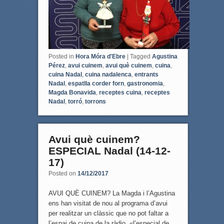
Posted in
Hora Móra d'Ebre
|
Tagged
Agustina
Pérez
,
avui cuinem
,
avui què cuinem
,
cuina
,
cuina Nadal
,
cuina nadalenca
,
entrants
Nadal
,
espatlla corder forn
,
gastronomia
,
Magda Bonavida
,
receptes cuina
,
receptes
Nadal
,
torró
,
torrons
Avui què cuinem?
ESPECIAL Nadal (14-12-
17)
Posted on
14/12/2017
AVUI QUÈ CUINEM? La Magda i l’Agustina
ens han visitat de nou al programa d’avui
per realitzar un clàssic que no pot faltar a
l’espai de cuina de la ràdio, «l’especial de