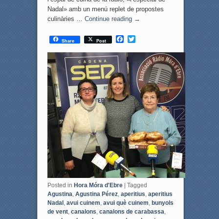
Nadal» amb un menú replet de propostes
culinàries …
Continue reading
→
F
T
Share
Post
a
w
c
i
e
t
b
t
o
e
o
r
k
Posted in
Hora Móra d'Ebre
|
Tagged
Agustina
,
Agustina Pérez
,
aperitius
,
aperitius
Nadal
,
avui cuinem
,
avui què cuinem
,
bunyols
de vent
,
canalons
,
canalons de carabassa
,