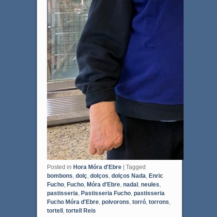
Posted in
Hora Móra d'Ebre
|
Tagged
bombons
,
dolç
,
dolços
,
dolços Nada
,
Enric
Fucho
,
Fucho
,
Móra d'Ebre
,
nadal
,
neules
,
pastisseria
,
Pastisseria Fucho
,
pastisseria
Fucho Móra d'Ebre
,
polvorons
,
torró
,
torrons
,
tortell
,
tortell Reis