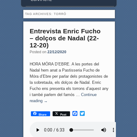
TAG ARCHIVES:
TORRÓ
Entrevista Enric Fucho
– dolços de Nadal (22-
12-20)
Posted on
22/12/2020
HORA MÓRA D’EBRE. A les portes del
Nadal hem anat a Pastisseria Fucho de
Móra d’Ebre per parlar dels protagonistes de
la sobretaula, els dolços de Nadal. Enric
Fucho ens presenta els torrons d’aquest any
i també parlem del famós …
Continue
reading
→
F
T
Share
Post
a
w
c
i
e
t
b
t