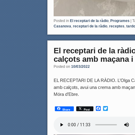
Posted in
El receptari de la ràdio
,
Programes
|
T
Casanova
,
receptari de la ràdio
,
receptes
,
tard
El receptari de la rà
calçots amb maçana i 
Posted on
10/03/2022
EL RECEPTARI DE LA RÀDIO. L’Olga Casa
amb calçots, avui una crema amb maçana 
Móra d’Ebre.
F
T
Share
Post
a
w
c
i
e
t
b
t
o
e