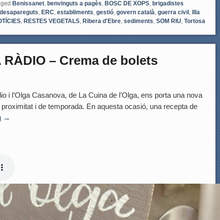
gged
Benissanet
,
benvinguts a pagès
,
BOSC DE XOPS
,
brigadistes
desapareguts
,
ERC
,
establiments
,
gestió
,
govern català
,
guerra civil
,
Illa
TÍCIES
,
RESTES VEGETALS
,
Ribera d'Ebre
,
sediments
,
SOM RIU
,
Tortosa
RÀDIO – Crema de bolets
dio i l’Olga Casanova, de La Cuina de l’Olga, ens porta una nova
roximitat i de temporada. En aquesta ocasió, una recepta de
g
→