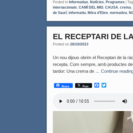
Posted in
Informatius
,
Notícies
,
Programes
|
Ta
internacionals
,
CAMÍ DEL MIG
,
CAUSA
,
crema
,
de Saurí
,
informatiu
,
Móra d'Ebre
,
normativa
,
NO
EL RECEPTARI DE LA 
Posted on
26/10/2023
Un nou dijous obrim el Receptari de la rà
recepta. Com sempre, amb productes de p
tardor: Una crema de …
Continue readin
F
T
Share
Post
a
w
c
i
e
t
b
t
o
e
o
r
k