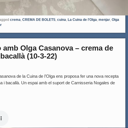
agged
crema
,
CREMA DE BOLETS
,
cuina
,
La Cuina de l'Olga
,
menjar
,
Olga
or
dio amb Olga Casanova – crema de
bacallà (10-3-22)
nova de la Cuina de l’Olga ens proposa fer una nova recepta
i bacallà. Un espai amb el suport de Carnisseria Nogales de