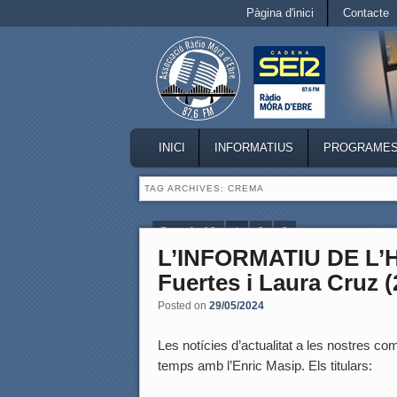
Secondary menu
Pàgina d'inici
Contacte
Skip to primary content
Skip to secondary content
MAIN MENU
INICI
INFORMATIUS
PROGRAME
SKIP TO PRIMARY CONTENT
SKIP TO SECONDARY CONTENT
TAG ARCHIVES:
CREMA
Page 1 of 3
1
2
3
L’INFORMATIU DE L’
Fuertes i Laura Cruz (
Posted on
29/05/2024
Les notícies d’actualitat a les nostres coma
temps amb l’Enric Masip. Els titulars: