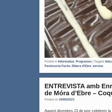
Posted in
Informatius
,
Programes
|
Tagged
dolç
Pastisseria Fucho
,
Ribera d'Ebre
,
torrons
ENTREVISTA amb Enric
de Móra d’Ebre – Coq
Posted on
20/06/2023
Aquest divendres 23 de juny celebrem la r