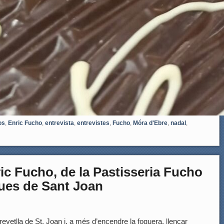
os
,
Enric Fucho
,
entrevista
,
entrevistes
,
Fucho
,
Móra d'Ebre
,
nadal
,
 Fucho, de la Pastisseria Fucho
ues de Sant Joan
evetlla de St. Joan i, a més d’encendre la foguera, llençar