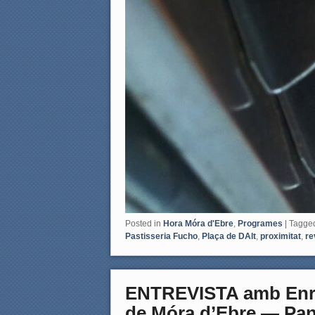
Posted in
Hora Móra d'Ebre
,
Programes
|
Tagge
Pastisseria Fucho
,
Plaça de DAlt
,
proximitat
,
re
ENTREVISTA amb Enric
de Móra d’Ebre — Pan