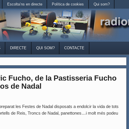
Escolta’ns en directe
Política de cookies
Qui som?
S
DIRECTE
QUI SOM?
CONTACTE
 Fucho, de la Pastisseria Fucho
ços de Nadal
eparat les Festes de Nadal disposats a endolcir la vida de tots
Tortells de Reis, Troncs de Nadal, panettones…i molt més podeu