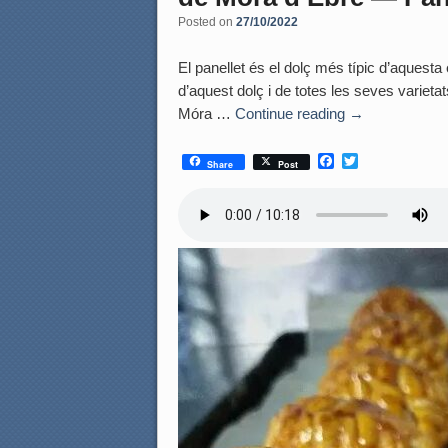
Posted on
27/10/2022
El panellet és el dolç més típic d’aquesta 
d’aquest dolç i de totes les seves variet
Móra …
Continue reading
→
F
T
Share
Post
a
w
c
i
e
t
b
t
o
e
o
r
k