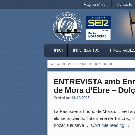
Secondary menu
Pàgina d'inici
Contacte
Skip to primary content
Skip to secondary content
MAIN MENU
INICI
INFORMATIUS
PROGRAME
SKIP TO PRIMARY CONTENT
SKIP TO SECONDARY CONTENT
TAG ARCHIVES:
PASTISSERIA FUCHO
ENTREVISTA amb Enric
de Móra d’Ebre – Dol
Posted on
19/12/2025
La Pastisseria Fucho de Móra d’Ebre ha pr
els seus clients. Tota mena de Torrons, 
trobar a la seva …
Continue reading
→