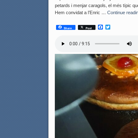
petards i menjar caragols, el més típic 
Hem convidat a l’Enric …
Continue readi
F
T
Share
Post
a
w
c
i
e
t
b
t
o
e
o
r
k