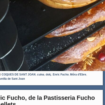
d
COQUES DE SANT JOAN
,
cuina
,
dolç
,
Enric Fucho
,
Móra d'Ebre
,
vetlla de Sant Joan
 Fucho, de la Pastisseria Fucho
ellets