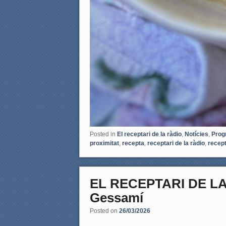
Posted in
El receptari de la ràdio
,
Notícies
,
Prog
proximitat
,
recepta
,
receptari de la ràdio
,
recep
EL RECEPTARI DE LA R
Gessamí
Posted on
26/03/2026