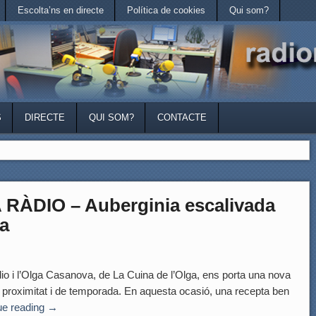
Escolta’ns en directe
Política de cookies
Qui som?
S
DIRECTE
QUI SOM?
CONTACTE
RÀDIO – Auberginia escalivada
a
dio i l’Olga Casanova, de La Cuina de l’Olga, ens porta una nova
roximitat i de temporada. En aquesta ocasió, una recepta ben
ue reading
→