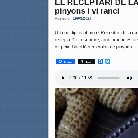
EL RECEPTARI DE LA 
pinyons i vi ranci
Posted on
19/03/2026
Un nou dijous obrim el Receptari de la rà
recepta. Com sempre, amb productes de p
de peix: Bacallà amb salsa de pinyons 
F
T
Share
Post
a
w
c
i
e
t
b
t
o
e
o
r
k