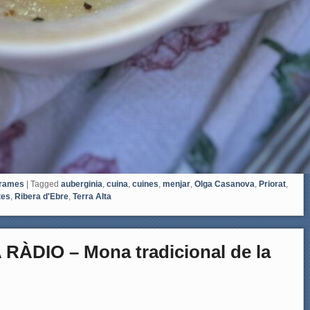
rames
|
Tagged
auberginia
,
cuina
,
cuines
,
menjar
,
Olga Casanova
,
Priorat
,
tes
,
Ribera d'Ebre
,
Terra Alta
ÀDIO – Mona tradicional de la