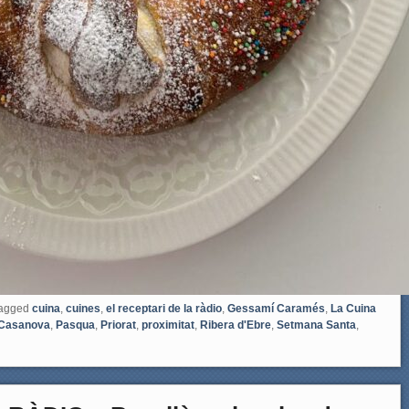
agged
cuina
,
cuines
,
el receptari de la ràdio
,
Gessamí Caramés
,
La Cuina
 Casanova
,
Pasqua
,
Priorat
,
proximitat
,
Ribera d'Ebre
,
Setmana Santa
,