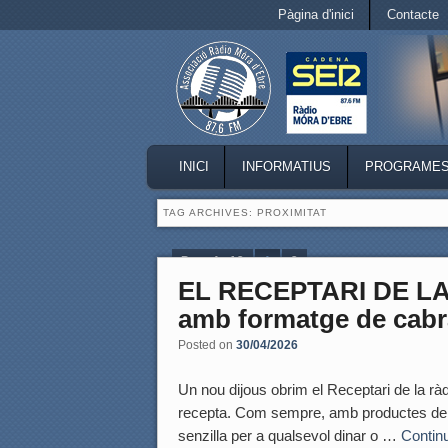
Secondary menu
Pàgina d'inici
Contacte
Skip to primary content
Skip to secondary content
MAIN MENU
INICI
INFORMATIUS
PROGRAME
SKIP TO PRIMARY CONTENT
SKIP TO SECONDARY CONTENT
TAG ARCHIVES:
PROXIMITAT
Page 1 of 2
1
2
EL RECEPTARI DE LA 
amb formatge de cabr
Posted on
30/04/2026
Un nou dijous obrim el Receptari de la rà
recepta. Com sempre, amb productes de p
senzilla per a qualsevol dinar o …
Contin