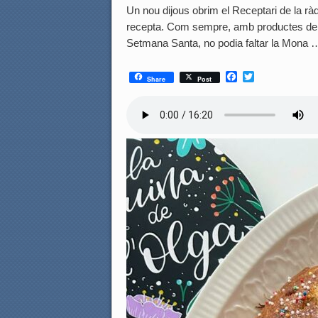
Un nou dijous obrim el Receptari de la rà
recepta. Com sempre, amb productes de p
Setmana Santa, no podia faltar la Mona
F
T
Share
Post
a
w
c
i
e
t
b
t
o
e
o
r
k