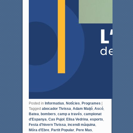
Posted in
Informatius
,
Notícies
,
Programes
|
Tagged
abocador Tivissa
,
Adam Maijó
,
Ascó
,
Batea
,
bombers
,
camp a través
,
campionat
d'Espanya
,
Cas Pujol
,
Elisa Vedrina
,
esports
,
Festa d'hivern Tivissa
,
incendi màquina
,
Móra d'Ebre
,
Partit Popular
,
Pere Mas
,