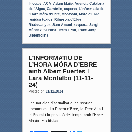
il·legals
,
ACA
,
Adam Maijó
,
Agència Catalana
de l'Aigua
,
Cambrils
,
esports
,
L'Informatiu de
l'Hora Móra d'Ebre
,
Montsant
,
Móra d'Ebre
,
residus tòxics
,
Riba-roja d'Ebre
,
Riudecanyes
,
Sant Antoni
,
sequera
,
Sergi
Méndez
,
Siurana
,
Terra i Pau
,
TramCamp
,
Ulldemolins
L’INFORMATIU DE
L’HORA MÓRA D’EBRE
amb Albert Fuertes i
Lara Montalbo (11-11-
24)
Posted on
11/11/2024
Les notícies d’actualitat a les nostres
comarques: La Ribera d’Ebre, la Terra Alta i
el Priorat i la previsió del temps amb l’Enric
Masip. Els titulars: