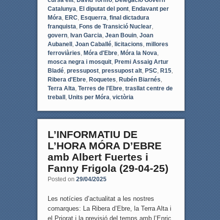
Catalunya
,
El diputat del pont
,
Endavant per
Móra
,
ERC
,
Esquerra
,
final dictadura
franquista
,
Fons de Transició Nuclear
,
govern
,
Ivan Garcia
,
Jean Bouin
,
Joan
Aubanell
,
Joan Caballé
,
licitacions
,
millores
ferroviàries
,
Móra d'Ebre
,
Móra la Nova
,
mosca negra i mosquit
,
Premi Assaig Artur
Bladé
,
pressupost
,
pressupost alt
,
PSC
,
R15
,
Ribera d'Ebre
,
Roquetes
,
Rubén Biarnés
,
Terra Alta
,
Terres de l'Ebre
,
trasllat centre de
treball
,
Units per Móra
,
victòria
L’INFORMATIU DE
L’HORA MÓRA D’EBRE
amb Albert Fuertes i
Fanny Frigola (29-04-25)
Posted on
29/04/2025
Les notícies d’actualitat a les nostres
comarques: La Ribera d’Ebre, la Terra Alta i
el Priorat i la previsió del temps amb l’Enric