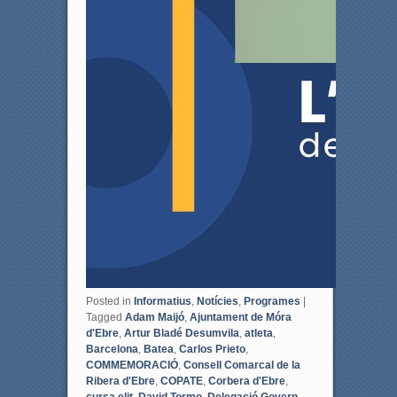
Posted in
Informatius
,
Notícies
,
Programes
|
Tagged
Adam Maijó
,
Ajuntament de Móra
d'Ebre
,
Artur Bladé Desumvila
,
atleta
,
Barcelona
,
Batea
,
Carlos Prieto
,
COMMEMORACIÓ
,
Consell Comarcal de la
Ribera d'Ebre
,
COPATE
,
Corbera d'Ebre
,
cursa elit
,
David Tormo
,
Delegació Govern