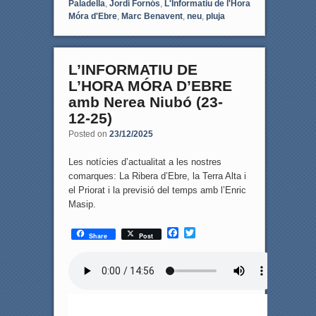
Paladella
,
Jordi Fornós
,
L'Informatiu de l'Hora
Móra d'Ebre
,
Marc Benavent
,
neu
,
pluja
L’INFORMATIU DE
L’HORA MÓRA D’EBRE
amb Nerea Niubó (23-
12-25)
Posted on
23/12/2025
Les notícies d’actualitat a les nostres
comarques: La Ribera d’Ebre, la Terra Alta i
el Priorat i la previsió del temps amb l’Enric
Masip.
F
T
Share
Post
a
w
c
i
e
t
b
t
o
e
o
r
k