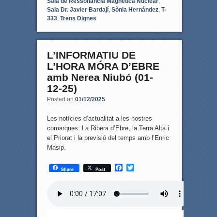
Sala de Ressonància Magnètica Nuclear
,
Sala Dr. Javier Bardají
,
Sònia Hernández
,
T-
333
,
Trens Dignes
L’INFORMATIU DE
L’HORA MÓRA D’EBRE
amb Nerea Niubó (01-
12-25)
Posted on
01/12/2025
Les notícies d’actualitat a les nostres
comarques: La Ribera d’Ebre, la Terra Alta i
el Priorat i la previsió del temps amb l’Enric
Masip.
F
T
Share
Post
a
w
c
i
e
t
b
t
o
e
o
r