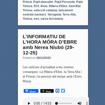
Priorat
,
Pujol abocador
,
Pujol Ferrusola
,
Pujol
Tivissa
,
R15
,
Reus
,
Ribera d'Ebre
,
Sant Blai
Tivissa
,
selecció catalana
,
tancament
centrals nuclears
,
Tarragona
,
Terra Alta
,
Tivissa
,
tren
,
xarxa ferroviaria
L’INFORMATIU DE
L’HORA MÓRA D’EBRE
amb Nerea Niubó (29-
12-25)
Posted on
29/12/2025
Les notícies d’actualitat a les nostres
comarques: La Ribera d’Ebre, la Terra Alta i
el Priorat i la previsió del temps amb l’Enric
Masip.
F
T
Share
Post
a
w
c
i
e
t