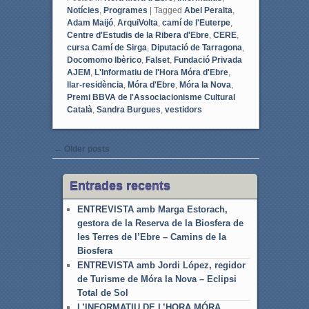
Notícies
,
Programes
|
Tagged
Abel Peralta
,
Adam Maijó
,
ArquiVolta
,
camí de l'Euterpe
,
Centre d'Estudis de la Ribera d'Ebre
,
CERE
,
cursa Camí de Sirga
,
Diputació de Tarragona
,
Docomomo Ibèrico
,
Falset
,
Fundació Privada
AJEM
,
L'Informatiu de l'Hora Móra d'Ebre
,
llar-residència
,
Móra d'Ebre
,
Móra la Nova
,
Premi BBVA de l'Associacionisme Cultural
Català
,
Sandra Burgues
,
vestidors
Post navigation
←
Older posts
Entrades recents
ENTREVISTA amb Marga Estorach,
gestora de la Reserva de la Biosfera de
les Terres de l’Ebre – Camins de la
Biosfera
ENTREVISTA amb Jordi López, regidor
de Turisme de Móra la Nova – Eclipsi
Total de Sol
L’INFORMATIU DE L’HORA MÓRA