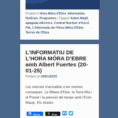
Posted in
Hora Móra d'Ebre
,
Informatius
,
Notícies
,
Programes
|
Tagged
Adam Maijó
,
apagada elèctrica
,
Central Nuclear d'Ascó
,
Flix
,
L'Informatiu de l'Hora Móra d'Ebre
,
Terres de l'Ebre
L’INFORMATIU DE
L’HORA MÓRA D’EBRE
amb Albert Fuertes (20-
01-25)
Posted on
20/01/2025
Les notícies d’actualitat a les nostres
comarques: La Ribera d’Ebre, la Terra Alta i
el Priorat i la previsió del temps amb l’Enric
Masip. Els titulars:
F
T
Share
Post
a
w