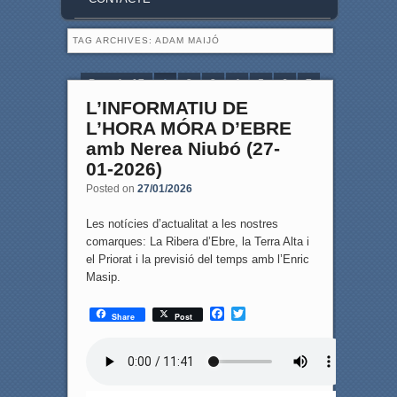
TAG ARCHIVES:
ADAM MAIJÓ
Page 1 of 7
1
2
3
4
5
6
7
L’INFORMATIU DE
L’HORA MÓRA D’EBRE
amb Nerea Niubó (27-
01-2026)
Posted on
27/01/2026
Les notícies d’actualitat a les nostres
comarques: La Ribera d’Ebre, la Terra Alta i
el Priorat i la previsió del temps amb l’Enric
Masip.
F
T
Share
Post
a
w
c
i
e
t
b
t
o
e