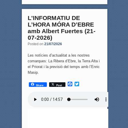
L’INFORMATIU DE
L’HORA MÓRA D’EBRE
amb Albert Fuertes (21-
07-2026)
Posted on
21/07/2026
Les notícies d’actualitat a les nostres
comarques: La Ribera d’Ebre, la Terra Alta i
el Priorat i la previsió del temps amb l’Enric
Masip.
F
T
Share
Post
a
w
c
i
e
t
b
t
o
e
o
r
k