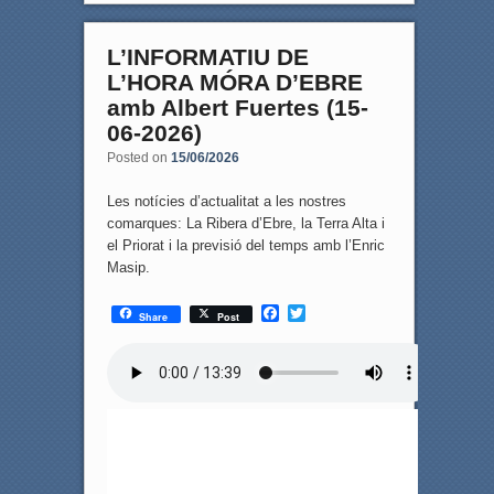
L’INFORMATIU DE
L’HORA MÓRA D’EBRE
amb Albert Fuertes (15-
06-2026)
Posted on
15/06/2026
Les notícies d’actualitat a les nostres
comarques: La Ribera d’Ebre, la Terra Alta i
el Priorat i la previsió del temps amb l’Enric
Masip.
F
T
Share
Post
a
w
c
i
e
t
b
t
o
e
o
r
k