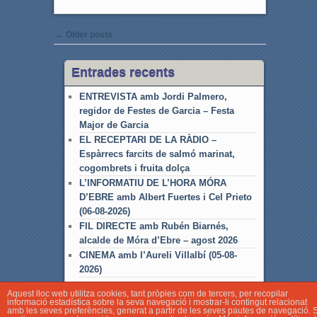
Post navigation
←
Older posts
Entrades recents
ENTREVISTA amb Jordi Palmero,
regidor de Festes de Garcia – Festa
Major de Garcia
EL RECEPTARI DE LA RÀDIO –
Espàrrecs farcits de salmó marinat,
cogombrets i fruita dolça
L’INFORMATIU DE L’HORA MÓRA
D’EBRE amb Albert Fuertes i Cel Prieto
(06-08-2026)
FIL DIRECTE amb Rubén Biarnés,
alcalde de Móra d’Ebre – agost 2026
CINEMA amb l’Aureli Villalbí (05-08-
2026)
Aquest lloc web utilitza cookies, tant pròpies com de tercers, per recopilar
informació estadística sobre la seva navegació i mostrar-li contingut relacionat
amb les seves preferències, generat a partir de les seves pautes de navegació. S