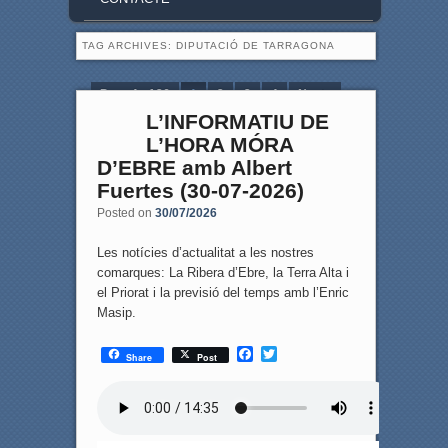
TAG ARCHIVES:
DIPUTACIÓ DE TARRAGONA
Page 1 of 36
1
2
3
4
Next ›
L’INFORMATIU DE
Last »
L’HORA MÓRA
D’EBRE amb Albert
Fuertes (30-07-2026)
Posted on
30/07/2026
Les notícies d’actualitat a les nostres
comarques: La Ribera d’Ebre, la Terra Alta i
el Priorat i la previsió del temps amb l’Enric
Masip.
F
T
Share
Post
a
w
c
i
e
t
b
t
o
e