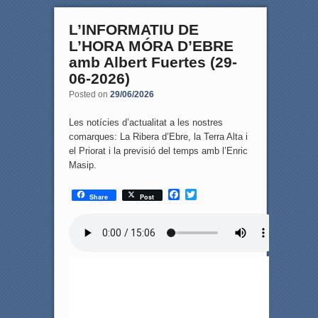
L’INFORMATIU DE
L’HORA MÓRA D’EBRE
amb Albert Fuertes (29-
06-2026)
Posted on
29/06/2026
Les notícies d’actualitat a les nostres
comarques: La Ribera d’Ebre, la Terra Alta i
el Priorat i la previsió del temps amb l’Enric
Masip.
F
T
Share
Post
a
w
c
i
e
t
b
t
o
e
o
r
k