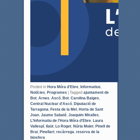
Posted in
Hora Móra d'Ebre
,
Informatius
,
Notícies
,
Programes
|
Tagged
ajuntament de
Bot
,
Arnes
,
Ascó
,
Bot
,
Carolina Baiges
,
Central Nuclear d'Ascó
,
Diputació de
Tarragona
,
Festa de la Mel
,
Horta de Sant
Joan
,
Jaume Sabaté
,
Joaquim Miralles
,
L'Informatiu de l'Hora Móra d'Ebre
,
Laura
Vallespí
,
llaüt
,
Lo Roget
,
Núria Mulet
,
Pinell de
Brai
,
Pinellart
,
recàrrega
,
reserva de la
biosfera