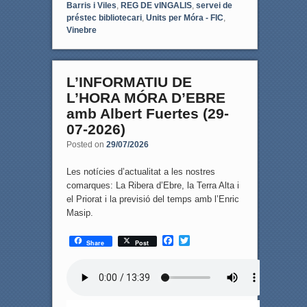
Barris i Viles
,
REG DE vINGALIS
,
servei de
préstec bibliotecari
,
Units per Móra - FIC
,
Vinebre
L’INFORMATIU DE
L’HORA MÓRA D’EBRE
amb Albert Fuertes (29-
07-2026)
Posted on
29/07/2026
Les notícies d’actualitat a les nostres
comarques: La Ribera d’Ebre, la Terra Alta i
el Priorat i la previsió del temps amb l’Enric
Masip.
F
T
Share
Post
a
w
c
i
e
t
b
t
o
e
o
r