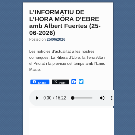
L’INFORMATIU DE
L’HORA MÓRA D’EBRE
amb Albert Fuertes (25-
06-2026)
Posted on
25/06/2026
Les notícies d’actualitat a les nostres
comarques: La Ribera d’Ebre, la Terra Alta i
el Priorat i la previsió del temps amb l’Enric
Masip.
F
T
Share
Post
a
w
c
i
e
t
b
t
o
e
o
r
k