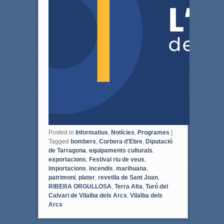
Posted in
Informatius
,
Notícies
,
Programes
|
Tagged
bombers
,
Corbera d'Ebre
,
Diputació
de Tarragona
,
equipaments culturals
,
exportacions
,
Festival riu de veus
,
importacions
,
incendis
,
marihuana
,
patrimoni
,
plater
,
revetlla de Sant Joan
,
RIBERA ORGULLOSA
,
Terra Alta
,
Turó del
Calvari de Vilalba dels Arcs
,
Vilalba dels
Arcs