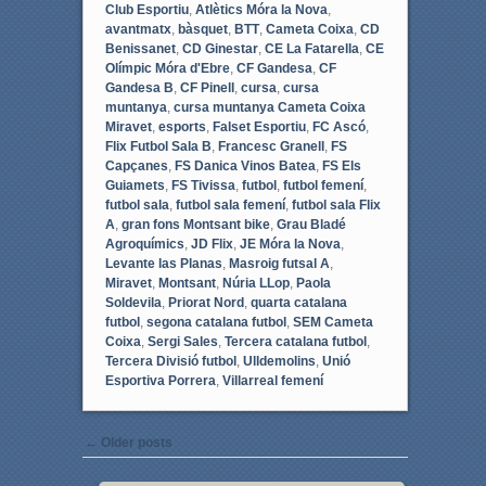
Club Esportiu
,
Atlètics Móra la Nova
,
avantmatx
,
bàsquet
,
BTT
,
Cameta Coixa
,
CD
Benissanet
,
CD Ginestar
,
CE La Fatarella
,
CE
Olímpic Móra d'Ebre
,
CF Gandesa
,
CF
Gandesa B
,
CF Pinell
,
cursa
,
cursa
muntanya
,
cursa muntanya Cameta Coixa
Miravet
,
esports
,
Falset Esportiu
,
FC Ascó
,
Flix Futbol Sala B
,
Francesc Granell
,
FS
Capçanes
,
FS Danica Vinos Batea
,
FS Els
Guiamets
,
FS Tivissa
,
futbol
,
futbol femení
,
futbol sala
,
futbol sala femení
,
futbol sala Flix
A
,
gran fons Montsant bike
,
Grau Bladé
Agroquímics
,
JD Flix
,
JE Móra la Nova
,
Levante las Planas
,
Masroig futsal A
,
Miravet
,
Montsant
,
Núria LLop
,
Paola
Soldevila
,
Priorat Nord
,
quarta catalana
futbol
,
segona catalana futbol
,
SEM Cameta
Coixa
,
Sergi Sales
,
Tercera catalana futbol
,
Tercera Divisió futbol
,
Ulldemolins
,
Unió
Esportiva Porrera
,
Villarreal femení
Post navigation
←
Older posts