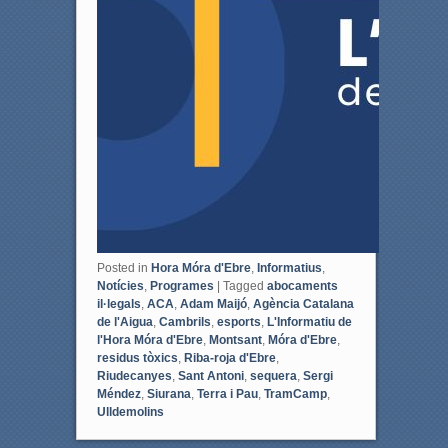
Posted in
Hora Móra d'Ebre
,
Informatius
,
Notícies
,
Programes
|
Tagged
abocaments
il·legals
,
ACA
,
Adam Maijó
,
Agència Catalana
de l'Aigua
,
Cambrils
,
esports
,
L'Informatiu de
l'Hora Móra d'Ebre
,
Montsant
,
Móra d'Ebre
,
residus tòxics
,
Riba-roja d'Ebre
,
Riudecanyes
,
Sant Antoni
,
sequera
,
Sergi
Méndez
,
Siurana
,
Terra i Pau
,
TramCamp
,
Ulldemolins