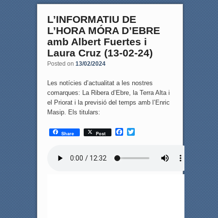
L’INFORMATIU DE
L’HORA MÓRA D’EBRE
amb Albert Fuertes i
Laura Cruz (13-02-24)
Posted on
13/02/2024
Les notícies d’actualitat a les nostres
comarques: La Ribera d’Ebre, la Terra Alta i
el Priorat i la previsió del temps amb l’Enric
Masip. Els titulars:
F
T
Share
Post
a
w
c
i
e
t
b
t
o
e
o
r
k