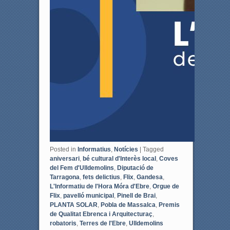
Posted in
Informatius
,
Notícies
|
Tagged
aniversari
,
bé cultural d'Interès local
,
Coves
del Fem d'Ulldemolins
,
Diputació de
Tarragona
,
fets delictius
,
Flix
,
Gandesa
,
L'Informatiu de l'Hora Móra d'Ebre
,
Orgue de
Flix
,
pavelló municipal
,
Pinell de Brai
,
PLANTA SOLAR
,
Pobla de Massalca
,
Premis
de Qualitat Ebrenca i Arquitecturaç
,
robatoris
,
Terres de l'Ebre
,
Ulldemolins