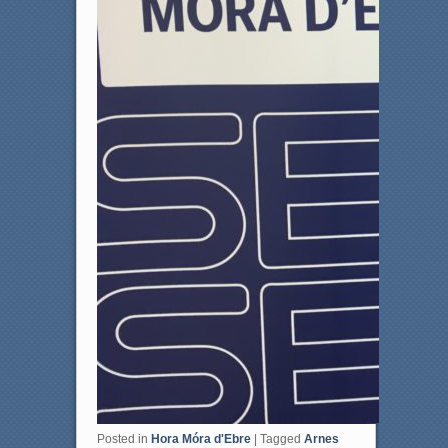
Posted in
Hora Móra d'Ebre
|
Tagged
Arnes