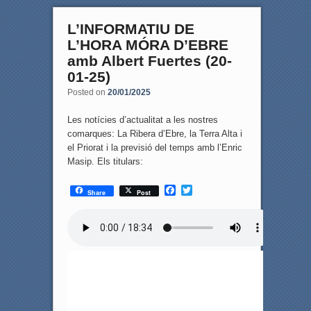
L’INFORMATIU DE
L’HORA MÓRA D’EBRE
amb Albert Fuertes (20-
01-25)
Posted on
20/01/2025
Les notícies d’actualitat a les nostres
comarques: La Ribera d’Ebre, la Terra Alta i
el Priorat i la previsió del temps amb l’Enric
Masip. Els titulars:
F
T
Share
Post
a
w
c
i
e
t
b
t
o
e
o
r
k