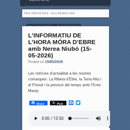
TAG ARCHIVES:
ULLDEMOLINS
Page 1 of 4
1
2
3
4
L’INFORMATIU DE
L’HORA MÓRA D’EBRE
amb Nerea Niubó (15-
05-2026)
Posted on
15/05/2026
Les notícies d’actualitat a les nostres
comarques: La Ribera d’Ebre, la Terra Alta i
el Priorat i la previsió del temps amb l’Enric
Masip.
F
T
Share
Post
a
w
c
i
e
t
b
t
o
e