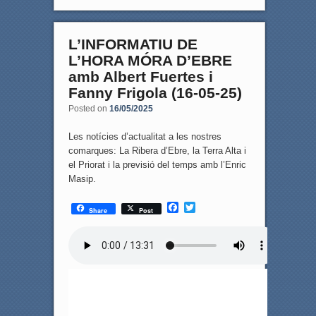
L’INFORMATIU DE
L’HORA MÓRA D’EBRE
amb Albert Fuertes i
Fanny Frigola (16-05-25)
Posted on
16/05/2025
Les notícies d’actualitat a les nostres
comarques: La Ribera d’Ebre, la Terra Alta i
el Priorat i la previsió del temps amb l’Enric
Masip.
F
T
Share
Post
a
w
c
i
e
t
b
t
o
e
o
r
k