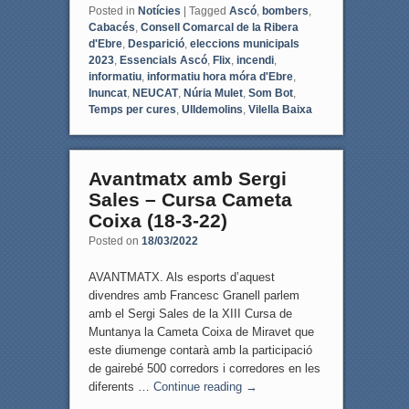
Posted in
Notícies
|
Tagged
Ascó
,
bombers
,
Cabacés
,
Consell Comarcal de la Ribera
d'Ebre
,
Desparició
,
eleccions municipals
2023
,
Essencials Ascó
,
Flix
,
incendi
,
informatiu
,
informatiu hora móra d'Ebre
,
Inuncat
,
NEUCAT
,
Núria Mulet
,
Som Bot
,
Temps per cures
,
Ulldemolins
,
Vilella Baixa
Avantmatx amb Sergi
Sales – Cursa Cameta
Coixa (18-3-22)
Posted on
18/03/2022
AVANTMATX. Als esports d’aquest
divendres amb Francesc Granell parlem
amb el Sergi Sales de la XIII Cursa de
Muntanya la Cameta Coixa de Miravet que
este diumenge contarà amb la participació
de gairebé 500 corredors i corredores en les
diferents …
Continue reading
→