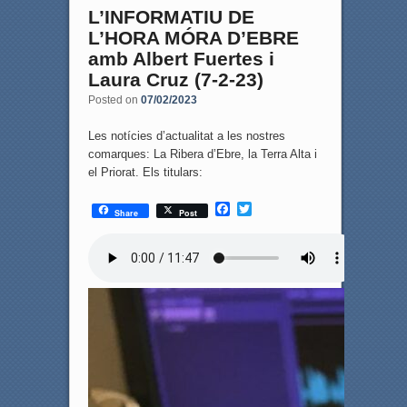
L’INFORMATIU DE
L’HORA MÓRA D’EBRE
amb Albert Fuertes i
Laura Cruz (7-2-23)
Posted on
07/02/2023
Les notícies d’actualitat a les nostres
comarques: La Ribera d’Ebre, la Terra Alta i
el Priorat. Els titulars:
F
T
Share
Post
a
w
c
i
e
t
b
t
o
e
o
r
k