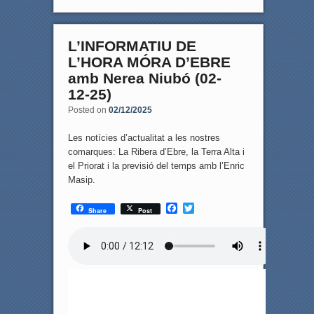
L’INFORMATIU DE
L’HORA MÓRA D’EBRE
amb Nerea Niubó (02-
12-25)
Posted on
02/12/2025
Les notícies d’actualitat a les nostres
comarques: La Ribera d’Ebre, la Terra Alta i
el Priorat i la previsió del temps amb l’Enric
Masip.
F
T
Share
Post
a
w
c
i
e
t
b
t
o
e
o
r
k