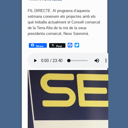
FIL DIRECTE. Al programa d’aquesta
setmana coneixem els projectes amb els
què treballa actualment el Consell comarcal
de la Terra Alta de la mà de la seua
presidenta comarcal, Neus Sanromà.
F
T
Share
Post
a
w
c
i
e
t
b
t
o
e
o
r
k