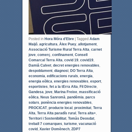
Posted in
Hora Móra d'Ebre
|
Tagged
Adam
Maijó
,
agricultura
,
Àlex Puey
,
allotjament
,
Associació Turisme Rural Terra Alta
,
carnet
jove
,
comerç
,
confinament
,
Consell
Comarcal Terra Alta
,
covid 19
,
covid19
,
Damià Calvet
,
decret energies renovables
,
despoblament
,
diagnosi
,
DO Terra Alta
,
economia
,
edificacions rurals
,
energia
,
energia eòlica
,
energies renovables
,
esport
,
esportistes
,
fet a la tErra Alta
,
Fil Directe
,
Gandesa
,
jove
,
Marina Freixe
,
massificació
eòlica
,
Neus Sanromà
,
pandèmia
,
parcs
solars
,
ponència energies renovables
,
PROCICAT
,
producte local
,
proximitat
,
Terra
Alta
,
Terra Alta paradís rural
,
Terra alta+
,
Territori i Sostenibilitat
,
Tomàs Deosdat
,
treball 7 comarques
,
turisme
,
vacunació
covid
,
Xavier Domènech
,
ZDP7