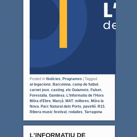
Posted in
Notícies
,
Programes
|
Tagged
al·legacions
,
Barcelona
,
camp de futbol
,
carnet jove
,
casting
,
els Guiamets
,
Falset
,
Forestalia
,
Gandesa
,
L'Informatiu de l'Hora
Móra d'Ebre
,
Marçà
,
MAT
,
millores
,
Móra la
Nova
,
Parc Natural dels Ports
,
pavelló
,
R15
,
Ribera music festival
,
rodalies
,
Tarragona
L’INFORMATIU DE