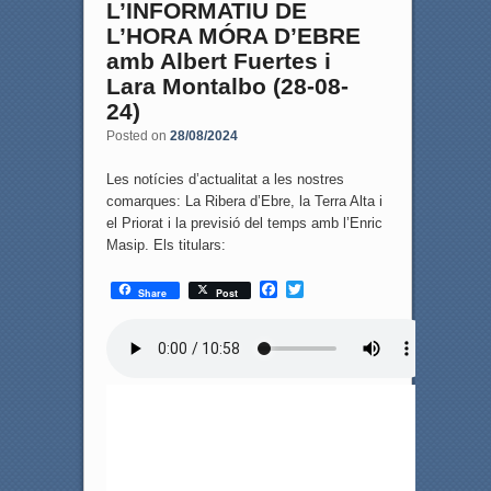
L’INFORMATIU DE
L’HORA MÓRA D’EBRE
amb Albert Fuertes i
Lara Montalbo (28-08-
24)
Posted on
28/08/2024
Les notícies d’actualitat a les nostres
comarques: La Ribera d’Ebre, la Terra Alta i
el Priorat i la previsió del temps amb l’Enric
Masip. Els titulars:
F
T
Share
Post
a
w
c
i
e
t
b
t
o
e
o
r
k