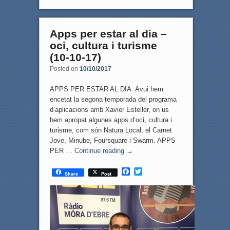
Apps per estar al dia –
oci, cultura i turisme
(10-10-17)
Posted on
10/10/2017
APPS PER ESTAR AL DIA. Avui hem
encetat la segona temporada del programa
d’aplicacions amb Xavier Esteller, on us
hem apropat algunes apps d’oci, cultura i
turisme, com són Natura Local, el Carnet
Jove, Minube, Foursquare i Swarm. APPS
PER …
Continue reading
→
F
T
Share
Post
a
w
c
i
e
t
b
t
o
e
o
r
k