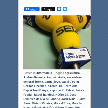
F
T
Share
Post
a
w
c
i
e
t
b
t
o
e
o
r
k
Posted in
Informatius
|
Tagged
agricultura
,
Andreu Prunera
,
Antonio Àvila
,
assemblea
general
,
brexit
,
carnet jove
,
casal d'estiu
,
Cerima Cherries
,
cireres
,
DO Terra Alta
,
Esplai Treu Banya
,
exportació
,
Falset
,
Fes-te
l'estiu!
,
futbol
,
handbol
,
HORA 14
,
Jocs
Olímpics de Rio de Janerio
,
Jordi Rius
,
Judith
Sans
,
Miriam Vinaixa
,
Móra d'Ebre
,
Móra la
Nova
,
Olímpic de Móra d'Ebre
,
Regne Unit
,