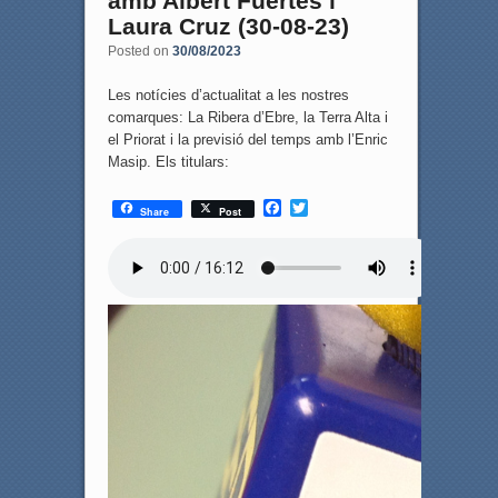
amb Albert Fuertes i
Laura Cruz (30-08-23)
Posted on
30/08/2023
Les notícies d’actualitat a les nostres
comarques: La Ribera d’Ebre, la Terra Alta i
el Priorat i la previsió del temps amb l’Enric
Masip. Els titulars:
F
T
Share
Post
a
w
c
i
e
t
b
t
o
e
o
r
k