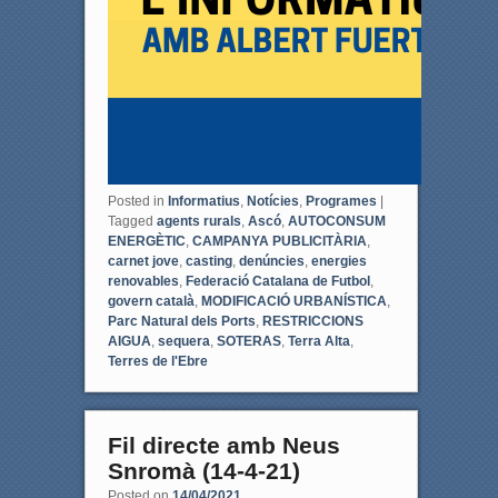
Posted in
Informatius
,
Notícies
,
Programes
|
Tagged
agents rurals
,
Ascó
,
AUTOCONSUM
ENERGÈTIC
,
CAMPANYA PUBLICITÀRIA
,
carnet jove
,
casting
,
denúncies
,
energies
renovables
,
Federació Catalana de Futbol
,
govern català
,
MODIFICACIÓ URBANÍSTICA
,
Parc Natural dels Ports
,
RESTRICCIONS
AIGUA
,
sequera
,
SOTERAS
,
Terra Alta
,
Terres de l'Ebre
Fil directe amb Neus
Snromà (14-4-21)
Posted on
14/04/2021