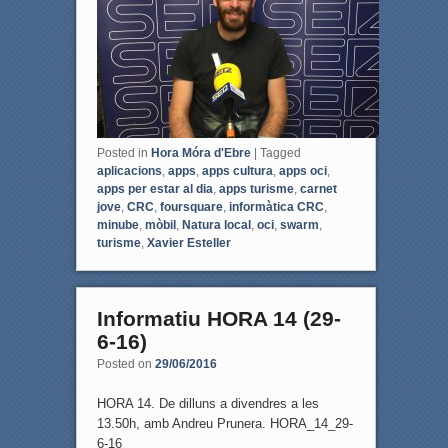
Posted in
Hora Móra d'Ebre
|
Tagged
aplicacions
,
apps
,
apps cultura
,
apps oci
,
apps per estar al dia
,
apps turisme
,
carnet
jove
,
CRC
,
foursquare
,
informàtica CRC
,
minube
,
mòbil
,
Natura local
,
oci
,
swarm
,
turisme
,
Xavier Esteller
Informatiu HORA 14 (29-
6-16)
Posted on
29/06/2016
HORA 14. De dilluns a divendres a les
13.50h, amb Andreu Prunera. HORA_14_29-
6-16