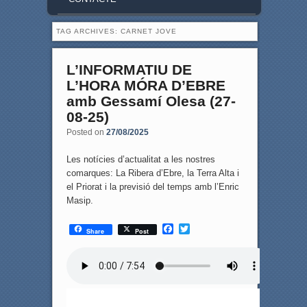
TAG ARCHIVES:
CARNET JOVE
L’INFORMATIU DE
L’HORA MÓRA D’EBRE
amb Gessamí Olesa (27-
08-25)
Posted on
27/08/2025
Les notícies d’actualitat a les nostres
comarques: La Ribera d’Ebre, la Terra Alta i
el Priorat i la previsió del temps amb l’Enric
Masip.
F
T
Share
Post
a
w
c
i
e
t
b
t
o
e
o
r
k