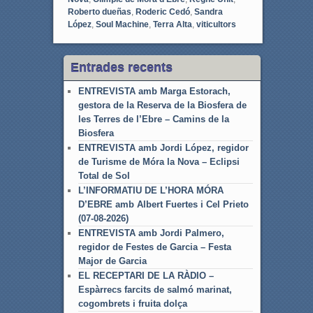
Roberto dueñas
,
Roderic Cedó
,
Sandra
López
,
Soul Machine
,
Terra Alta
,
viticultors
Entrades recents
ENTREVISTA amb Marga Estorach,
gestora de la Reserva de la Biosfera de
les Terres de l’Ebre – Camins de la
Biosfera
ENTREVISTA amb Jordi López, regidor
de Turisme de Móra la Nova – Eclipsi
Total de Sol
L’INFORMATIU DE L’HORA MÓRA
D’EBRE amb Albert Fuertes i Cel Prieto
(07-08-2026)
ENTREVISTA amb Jordi Palmero,
regidor de Festes de Garcia – Festa
Major de Garcia
EL RECEPTARI DE LA RÀDIO –
Espàrrecs farcits de salmó marinat,
cogombrets i fruita dolça