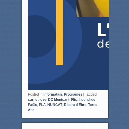
Posted in
Informatius
,
Programes
|
Tagged
carnet jove
,
DO Montsant
,
Flix
,
Incendi de
Paüls
,
PLA INUNCAT
,
Ribera d'Ebre
,
Terra
Alta