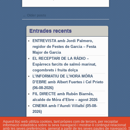
Post navigation
←
Older posts
Entrades recents
ENTREVISTA amb Jordi Palmero,
regidor de Festes de Garcia – Festa
Major de Garcia
EL RECEPTARI DE LA RÀDIO –
Espàrrecs farcits de salmó marinat,
cogombrets i fruita dolça
L’INFORMATIU DE L’HORA MÓRA
D’EBRE amb Albert Fuertes i Cel Prieto
(06-08-2026)
FIL DIRECTE amb Rubén Biarnés,
alcalde de Móra d’Ebre – agost 2026
CINEMA amb l’Aureli Villalbí (05-08-
2026)
Aquest lloc web utilitza cookies, tant pròpies com de tercers, per recopilar
informació estadística sobre la seva navegació i mostrar-li contingut relacionat
amb les seves preferències, generat a partir de les seves pautes de navegació. S