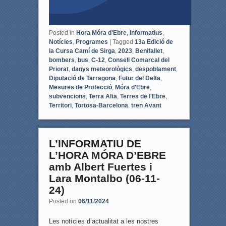
Posted in
Hora Móra d'Ebre
,
Informatius
,
Notícies
,
Programes
|
Tagged
13a Edició de
la Cursa Camí de Sirga
,
2023
,
Benifallet
,
bombers
,
bus
,
C-12
,
Consell Comarcal del
Priorat
,
danys meteorològics
,
despoblament
,
Diputació de Tarragona
,
Futur del Delta
,
Mesures de Protecció
,
Móra d'Ebre
,
subvencions
,
Terra Alta
,
Terres de l'Ebre
,
Territori
,
Tortosa-Barcelona
,
tren Avant
L’INFORMATIU DE
L’HORA MÓRA D’EBRE
amb Albert Fuertes i
Lara Montalbo (06-11-
24)
Posted on
06/11/2024
Les notícies d’actualitat a les nostres