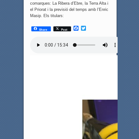
comarques: La Ribera d’Ebre, la Terra Alta i
el Priorat i la previsió del temps amb l’Enric
Masip. Els titulars:
F
T
Share
Post
a
w
c
i
e
t
b
t
o
e
o
r
k