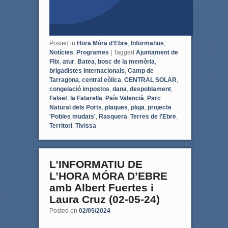
Posted in
Hora Móra d'Ebre
,
Informatius
,
Notícies
,
Programes
|
Tagged
Ajuntament de
Flix
,
atur
,
Batea
,
bosc de la memòria
,
brigadistes internacionals
,
Camp de
Tarragona
,
central eòlica
,
CENTRAL SOLAR
,
congelació impostos
,
dana
,
despoblament
,
Falset
,
la Fatarella
,
País Valencià
,
Parc
Natural dels Ports
,
plaques
,
pluja
,
projecte
'Pobles mudats'
,
Rasquera
,
Terres de l'Ebre
,
Territori
,
Tivissa
L’INFORMATIU DE
L’HORA MÓRA D’EBRE
amb Albert Fuertes i
Laura Cruz (02-05-24)
Posted on
02/05/2024