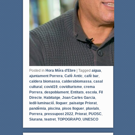
Posted in
Hora Móra d'Ebre
|
Tagged
aigua
,
ajuntament Porrera
,
Cafè Antic
,
cafè bar
,
caldera biomassa
,
calderabiomassa
,
casal
cultural
,
covid19
,
covidturisme
,
crema
Porrera
,
despoblament
,
Entitats
,
escola
,
Fil
Directe
,
Habitatge
,
Joan Carles Garcia
,
ledil·luminació
,
lloguer
,
paisatge Priorat
,
pandèmia
,
piscina
,
pisos lloguer
,
pluvials
,
Porrera
,
pressupost 2022
,
Priorat
,
PUOSC
,
Siurana
,
teatret
,
TOPOGRAPO
,
UNESCO