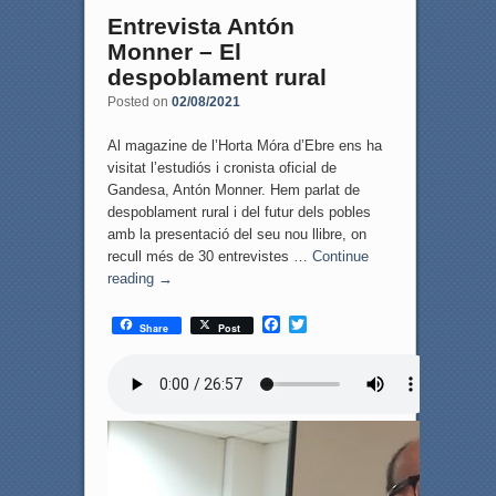
Entrevista Antón
Monner – El
despoblament rural
Posted on
02/08/2021
Al magazine de l’Horta Móra d’Ebre ens ha
visitat l’estudiós i cronista oficial de
Gandesa, Antón Monner. Hem parlat de
despoblament rural i del futur dels pobles
amb la presentació del seu nou llibre, on
recull més de 30 entrevistes …
Continue
reading
→
F
T
Share
Post
a
w
c
i
e
t
b
t
o
e
o
r
k