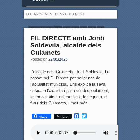
TAG ARCHIVES:
DESPOBLAMENT
Page 1 of 6
1
2
3
4
5
6
FIL DIRECTE amb Jordi
Soldevila, alcalde dels
Guiamets
Posted on
22/01/2025
L’alcalde dels Guiamets, Jordi Soldevila, ha
passat pel Fil Directe per parlar-nos de
l’actualitat municipal. Ens explica la seva
estada a l’alcaldia i parla del despoblament,
les necessitats del municipi, la sequera, el
futur dels Guiamets, i molt més.
F
T
Share
Post
a
w
c
i
e
t
b
t