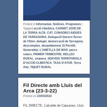
Posted in
Informatius
,
Notícies
,
Programes
|
Tagged
acció climàtica
,
CARNET JOVE DE
LA TERRA ALTA
,
CAT
,
CONSORCI AIGÜES
DE TARRAGONA
,
Delegació Govern Terres
de l'Ebre
,
delegat
,
demarcació de Tarragona
,
descomptes
,
despoblament
,
El Perelló
,
Generalitat
,
L'AMETLLA DE MAR
,
parcs
solars
,
PRIMER TRIMESTRE
,
RELLEU
RURAL
,
sequera
,
SERVEIS TERRITORIALS
D'ACCIÓ CLIMÀTICA
,
TAXA D'ATUR
,
Terra
Alta
,
TIQUET RURAL
Fil Directe amb Lluís del
Arca (23-3-22)
Posted on
23/03/2022
FIL DIRECTE. L’alcalde de Capçanes, Lluís