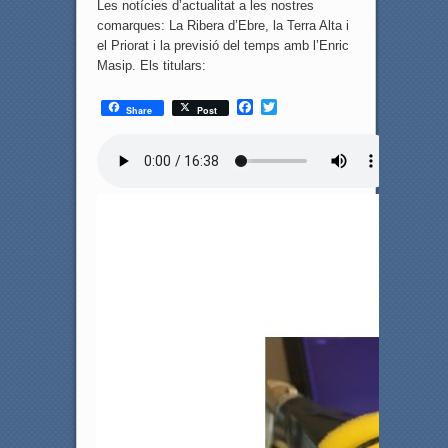
Les notícies d’actualitat a les nostres
comarques: La Ribera d’Ebre, la Terra Alta i
el Priorat i la previsió del temps amb l’Enric
Masip. Els titulars:
F
T
Share
Post
a
w
c
i
e
t
b
t
o
e
o
r
k