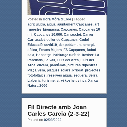
Posted in
Hora Móra d'Ebre
|
Tagged
agriculutra
,
aigua
,
ajuntament Capçanes
,
art
rupestre
,
biomassa
,
Capçanes
,
Capçanes 10
mil
,
Capçanes 10.000
,
Carrasclet
,
Carrer
Carrasclet
,
celler de Capçanes
,
Còdol
Educació
,
covid19
,
despoblament
,
energia
eòlica
,
Festes Majors
,
FS Capçanes
,
futbol
sala
,
Habitatge
,
habitatge turístic
,
kosher
,
La
Parellada
,
La Vall
,
Lluis del Arca
,
Lluís del
Arca
,
olivera
,
pandèmia
,
pintures rupestres
,
Plaça Vella
,
plaques solars
,
Priorat
,
projectes
fotofoltaics
,
reserves aigua
,
sequera
,
Serra
Llaberia
,
turisme
,
vi
,
vi kosher
,
vinya
,
Xarxa
Natura 2000
Fil Directe amb Joan
Carles Garcia (2-3-22)
Posted on
02/03/2022