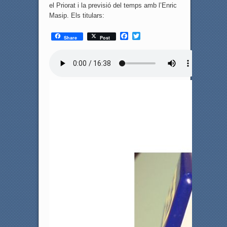
el Priorat i la previsió del temps amb l’Enric
Masip. Els titulars:
F
T
Share
Post
a
w
c
i
e
t
b
t
o
e
o
r
k