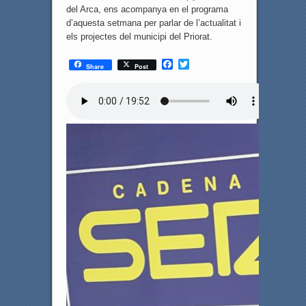
del Arca, ens acompanya en el programa
d’aquesta setmana per parlar de l’actualitat i
els projectes del municipi del Priorat.
F
T
Share
Post
a
w
c
i
e
t
b
t
o
e
o
r
k