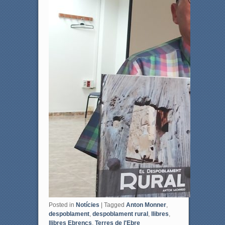
Posted in
Notícies
|
Tagged
Anton Monner
,
despoblament
,
despoblament rural
,
llibres
,
llibres Ebrencs
,
Terres de l'Ebre