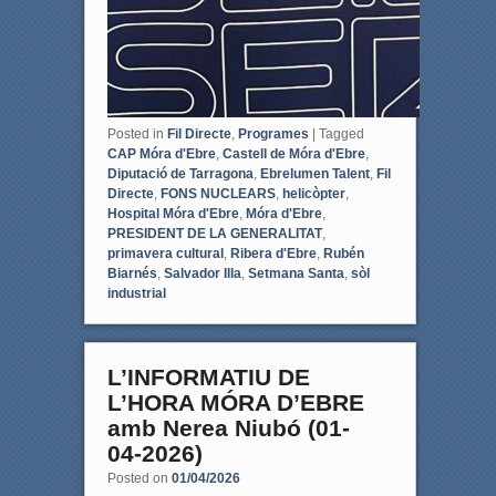
Posted in
Fil Directe
,
Programes
|
Tagged
CAP Móra d'Ebre
,
Castell de Móra d'Ebre
,
Diputació de Tarragona
,
Ebrelumen Talent
,
Fil
Directe
,
FONS NUCLEARS
,
helicòpter
,
Hospital Móra d'Ebre
,
Móra d'Ebre
,
PRESIDENT DE LA GENERALITAT
,
primavera cultural
,
Ribera d'Ebre
,
Rubén
Biarnés
,
Salvador Illa
,
Setmana Santa
,
sòl
industrial
L’INFORMATIU DE
L’HORA MÓRA D’EBRE
amb Nerea Niubó (01-
04-2026)
Posted on
01/04/2026