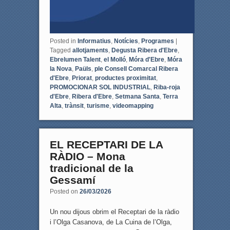
Posted in
Informatius
,
Notícies
,
Programes
|
Tagged
allotjaments
,
Degusta Ribera d'Ebre
,
Ebrelumen Talent
,
el Molló
,
Móra d'Ebre
,
Móra
la Nova
,
Paüls
,
ple Consell Comarcal Ribera
d'Ebre
,
Priorat
,
productes proximitat
,
PROMOCIONAR SOL INDUSTRIAL
,
Riba-roja
d'Ebre
,
Ribera d'Ebre
,
Setmana Santa
,
Terra
Alta
,
trànsit
,
turisme
,
videomapping
EL RECEPTARI DE LA
RÀDIO – Mona
tradicional de la
Gessamí
Posted on
26/03/2026
Un nou dijous obrim el Receptari de la ràdio
i l’Olga Casanova, de La Cuina de l’Olga,