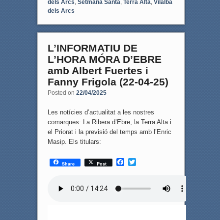
dels Arcs
,
Setmana Santa
,
Terra Alta
,
Vilalba
dels Arcs
L’INFORMATIU DE
L’HORA MÓRA D’EBRE
amb Albert Fuertes i
Fanny Frigola (22-04-25)
Posted on
22/04/2025
Les notícies d’actualitat a les nostres
comarques: La Ribera d’Ebre, la Terra Alta i
el Priorat i la previsió del temps amb l’Enric
Masip. Els titulars:
F
T
Share
Post
a
w
c
i
e
t
b
t
o
e
o
r
k