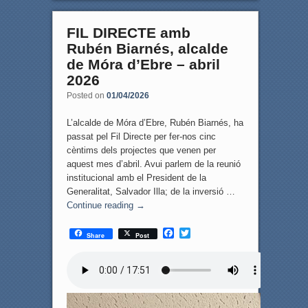
FIL DIRECTE amb
Rubén Biarnés, alcalde
de Móra d’Ebre – abril
2026
Posted on
01/04/2026
L’alcalde de Móra d’Ebre, Rubén Biarnés, ha
passat pel Fil Directe per fer-nos cinc
cèntims dels projectes que venen per
aquest mes d’abril. Avui parlem de la reunió
institucional amb el President de la
Generalitat, Salvador Illa; de la inversió …
Continue reading
→
F
T
Share
Post
a
w
c
i
e
t
b
t
o
e
o
r