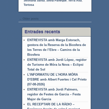
Setmana Santa
,
Silvia Paneque
,
Terra Alta
,
Tortosa
Post navigation
←
Older posts
Entrades recents
ENTREVISTA amb Marga Estorach,
gestora de la Reserva de la Biosfera de
les Terres de l’Ebre – Camins de la
Biosfera
ENTREVISTA amb Jordi López, regidor
de Turisme de Móra la Nova – Eclipsi
Total de Sol
L’INFORMATIU DE L’HORA MÓRA
D’EBRE amb Albert Fuertes i Cel Prieto
(07-08-2026)
ENTREVISTA amb Jordi Palmero,
regidor de Festes de Garcia – Festa
Major de Garcia
EL RECEPTARI DE LA RÀDIO –