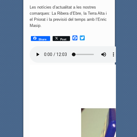
Les notícies d’actualitat a les nostres
comarques: La Ribera d’Ebre, la Terra Alta i
el Priorat i la previsió del temps amb l’Enric
Masip.
F
T
Share
Post
a
w
c
i
e
t
b
t
o
e
o
r
k