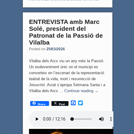
ENTREVISTA amb Marc
Solé, president del
Patronat de la Passió de
Vilalba
Posted on
25/03/2026
Vilalba dels Arcs viu un any més la Passió.
Un esdeveniment únic on el municipi es
converteix en l’escenari de la representació
teatral de la vida, mort i resurrecció de
Jesucrist. Aviat s’apropa Setmana Santa i a
Vilalba dels Arcs …
Continue reading
→
F
T
Share
Post
a
w
c
i
e
t
b
t
o
e
o
r