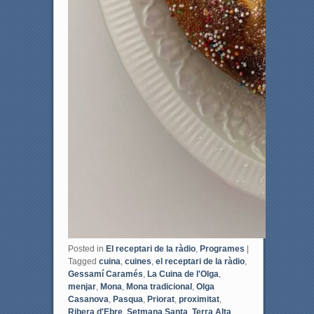
Posted in
El receptari de la ràdio
,
Programes
|
Tagged
cuina
,
cuines
,
el receptari de la ràdio
,
Gessamí Caramés
,
La Cuina de l'Olga
,
menjar
,
Mona
,
Mona tradicional
,
Olga
Casanova
,
Pasqua
,
Priorat
,
proximitat
,
Ribera d'Ebre
,
Setmana Santa
,
Terra Alta