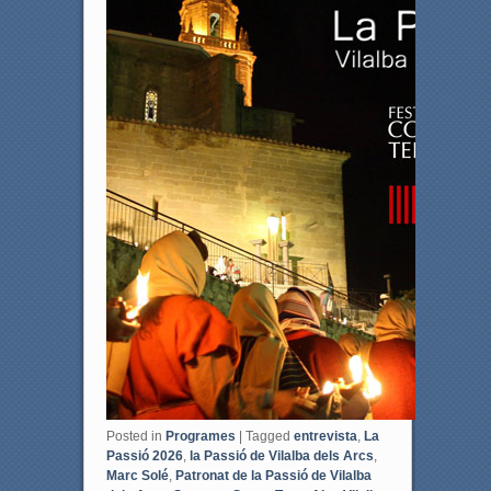
k
Posted in
Programes
|
Tagged
entrevista
,
La
Passió 2026
,
la Passió de Vilalba dels Arcs
,
Marc Solé
,
Patronat de la Passió de Vilalba