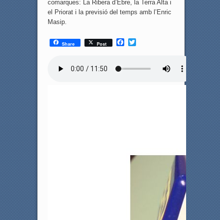
comarques: La Ribera d’Ebre, la Terra Alta i
el Priorat i la previsió del temps amb l’Enric
Masip.
F
T
Share
Post
a
w
c
i
e
t
b
t
o
e
o
r
k