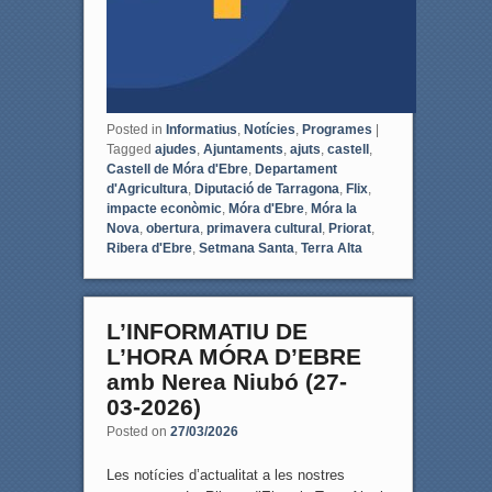
Posted in
Informatius
,
Notícies
,
Programes
|
Tagged
ajudes
,
Ajuntaments
,
ajuts
,
castell
,
Castell de Móra d'Ebre
,
Departament
d'Agricultura
,
Diputació de Tarragona
,
Flix
,
impacte econòmic
,
Móra d'Ebre
,
Móra la
Nova
,
obertura
,
primavera cultural
,
Priorat
,
Ribera d'Ebre
,
Setmana Santa
,
Terra Alta
L’INFORMATIU DE
L’HORA MÓRA D’EBRE
amb Nerea Niubó (27-
03-2026)
Posted on
27/03/2026
Les notícies d’actualitat a les nostres