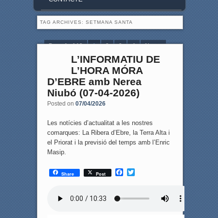
TAG ARCHIVES:
SETMANA SANTA
Page 1 of 13
1
2
3
4
Next ›
L’INFORMATIU DE
Last »
L’HORA MÓRA
D’EBRE amb Nerea
Niubó (07-04-2026)
Posted on
07/04/2026
Les notícies d’actualitat a les nostres
comarques: La Ribera d’Ebre, la Terra Alta i
el Priorat i la previsió del temps amb l’Enric
Masip.
F
T
Share
Post
a
w
c
i
e
t
b
t
o
e