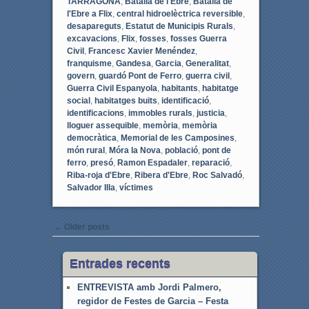
TARRAGONA
,
Batalla de l'Ebre
,
Batalla de
l'Ebre a Flix
,
central hidroelèctrica reversible
,
desapareguts
,
Estatut de Municipis Rurals
,
excavacions
,
Flix
,
fosses
,
fosses Guerra
Civil
,
Francesc Xavier Menéndez
,
franquisme
,
Gandesa
,
Garcia
,
Generalitat
,
govern
,
guardó Pont de Ferro
,
guerra civil
,
Guerra Civil Espanyola
,
habitants
,
habitatge
social
,
habitatges buits
,
identificació
,
identificacions
,
immobles rurals
,
justicia
,
lloguer assequible
,
memòria
,
memòria
democràtica
,
Memorial de les Camposines
,
món rural
,
Móra la Nova
,
població
,
pont de
ferro
,
presó
,
Ramon Espadaler
,
reparació
,
Riba-roja d'Ebre
,
Ribera d'Ebre
,
Roc Salvadó
,
Salvador Illa
,
víctimes
Post navigation
←
Older posts
Entrades recents
ENTREVISTA amb Jordi Palmero,
regidor de Festes de Garcia – Festa