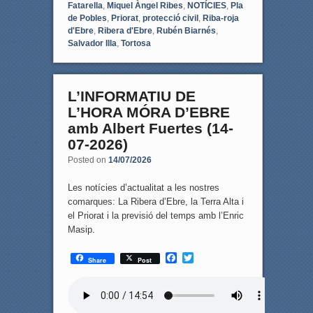
Fatarella
,
Miquel Àngel Ribes
,
NOTÍCIES
,
Pla
de Pobles
,
Priorat
,
protecció civil
,
Riba-roja
d'Ebre
,
Ribera d'Ebre
,
Rubén Biarnés
,
Salvador Illa
,
Tortosa
L’INFORMATIU DE
L’HORA MÓRA D’EBRE
amb Albert Fuertes (14-
07-2026)
Posted on
14/07/2026
Les notícies d’actualitat a les nostres
comarques: La Ribera d’Ebre, la Terra Alta i
el Priorat i la previsió del temps amb l’Enric
Masip.
F
T
Share
Post
a
w
c
i
e
t
b
t