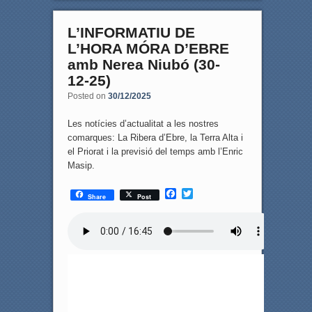
L’INFORMATIU DE
L’HORA MÓRA D’EBRE
amb Nerea Niubó (30-
12-25)
Posted on
30/12/2025
Les notícies d’actualitat a les nostres
comarques: La Ribera d’Ebre, la Terra Alta i
el Priorat i la previsió del temps amb l’Enric
Masip.
F
T
Share
Post
a
w
c
i
e
t
b
t
o
e
o
r
k