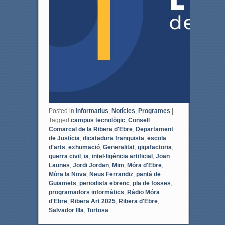
Posted in
Informatius
,
Notícies
,
Programes
|
Tagged
campus tecnològic
,
Consell
Comarcal de la Ribera d'Ebre
,
Departament
de Justícia
,
dicatadura franquista
,
escola
d'arts
,
exhumació
,
Generalitat
,
gigafactoria
,
guerra civil
,
ia
,
intel·ligència artificial
,
Joan
Launes
,
Jordi Jordan
,
Mim
,
Móra d'Ebre
,
Móra la Nova
,
Neus Ferrandiz
,
pantà de
Guiamets
,
periodista ebrenc
,
pla de fosses
,
programadors informàtics
,
Ràdio Móra
d'Ebre
,
Ribera Art 2025
,
Ribera d'Ebre
,
Salvador Illa
,
Tortosa