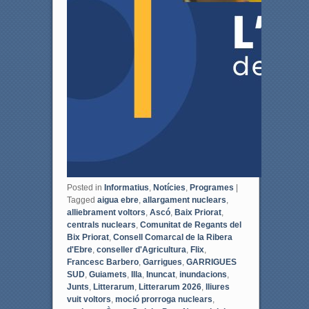
Posted in
Informatius
,
Notícies
,
Programes
|
Tagged
aigua ebre
,
allargament nuclears
,
alliebrament voltors
,
Ascó
,
Baix Priorat
,
centrals nuclears
,
Comunitat de Regants del
Bix Priorat
,
Consell Comarcal de la Ribera
d'Ebre
,
conseller d'Agricultura
,
Flix
,
Francesc Barbero
,
Garrigues
,
GARRIGUES
SUD
,
Guiamets
,
Illa
,
Inuncat
,
inundacions
,
Junts
,
Litterarum
,
Litterarum 2026
,
lliures
vuit voltors
,
moció prorroga nuclears
,