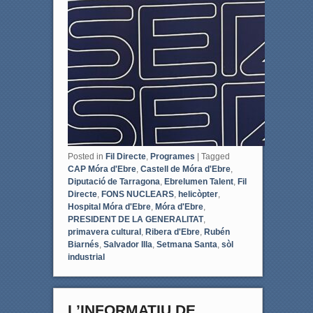
Posted in
Fil Directe
,
Programes
|
Tagged
CAP Móra d'Ebre
,
Castell de Móra d'Ebre
,
Diputació de Tarragona
,
Ebrelumen Talent
,
Fil
Directe
,
FONS NUCLEARS
,
helicòpter
,
Hospital Móra d'Ebre
,
Móra d'Ebre
,
PRESIDENT DE LA GENERALITAT
,
primavera cultural
,
Ribera d'Ebre
,
Rubén
Biarnés
,
Salvador Illa
,
Setmana Santa
,
sòl
industrial
L’INFORMATIU DE