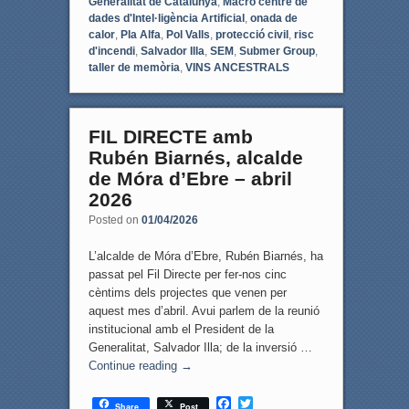
Generalitat de Catalunya
,
Macro centre de
dades d'Intel·ligència Artificial
,
onada de
calor
,
Pla Alfa
,
Pol Valls
,
protecció civil
,
risc
d'incendi
,
Salvador Illa
,
SEM
,
Submer Group
,
taller de memòria
,
VINS ANCESTRALS
FIL DIRECTE amb
Rubén Biarnés, alcalde
de Móra d’Ebre – abril
2026
Posted on
01/04/2026
L’alcalde de Móra d’Ebre, Rubén Biarnés, ha
passat pel Fil Directe per fer-nos cinc
cèntims dels projectes que venen per
aquest mes d’abril. Avui parlem de la reunió
institucional amb el President de la
Generalitat, Salvador Illa; de la inversió …
Continue reading
→
F
T
Share
Post