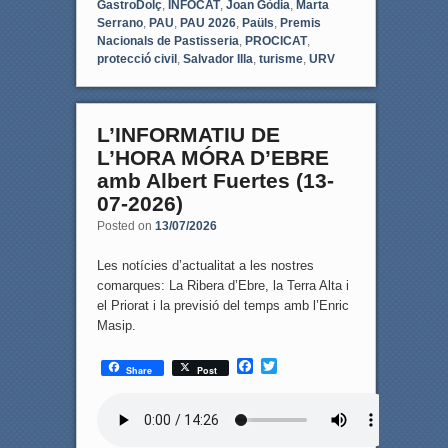
GastroDolç
,
INFOCAT
,
Joan Gòdia
,
Marta
Serrano
,
PAU
,
PAU 2026
,
Paüls
,
Premis
Nacionals de Pastisseria
,
PROCICAT
,
protecció civil
,
Salvador Illa
,
turisme
,
URV
L’INFORMATIU DE
L’HORA MÓRA D’EBRE
amb Albert Fuertes (13-
07-2026)
Posted on
13/07/2026
Les notícies d’actualitat a les nostres
comarques: La Ribera d’Ebre, la Terra Alta i
el Priorat i la previsió del temps amb l’Enric
Masip.
F
T
Share
Post
a
w
c
i
e
t
b
t
o
e