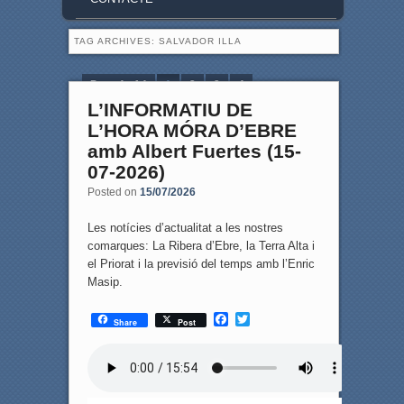
TAG ARCHIVES:
SALVADOR ILLA
Page 1 of 4
1
2
3
4
L’INFORMATIU DE
L’HORA MÓRA D’EBRE
amb Albert Fuertes (15-
07-2026)
Posted on
15/07/2026
Les notícies d’actualitat a les nostres
comarques: La Ribera d’Ebre, la Terra Alta i
el Priorat i la previsió del temps amb l’Enric
Masip.
F
T
Share
Post
a
w
c
i
e
t
b
t
o
e