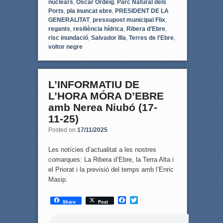
nuclears
,
Òscar Ordeig
,
Parc Natural dels
Ports
,
pla inuncat ebre
,
PRESIDENT DE LA
GENERALITAT
,
pressupost municipal Flix
,
regants
,
resiliència hídrica
,
Ribera d'Ebre
,
risc inundació
,
Salvador Illa
,
Terres de l'Ebre
,
voltor negre
L’INFORMATIU DE
L’HORA MÓRA D’EBRE
amb Nerea Niubó (17-
11-25)
Posted on
17/11/2025
Les notícies d’actualitat a les nostres
comarques: La Ribera d’Ebre, la Terra Alta i
el Priorat i la previsió del temps amb l’Enric
Masip.
F
T
Share
Post
a
w
c
i