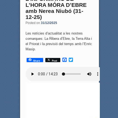
L’HORA MÓRA D’EBRE
amb Nerea Niubó (31-
12-25)
Posted on
31/12/2025
Les notícies d’actualitat a les nostres
comarques: La Ribera d’Ebre, la Terra Alta i
el Priorat i la previsió del temps amb l’Enric
Masip.
F
T
Share
Post
a
w
c
i
e
t
b
t
o
e
o
r
k