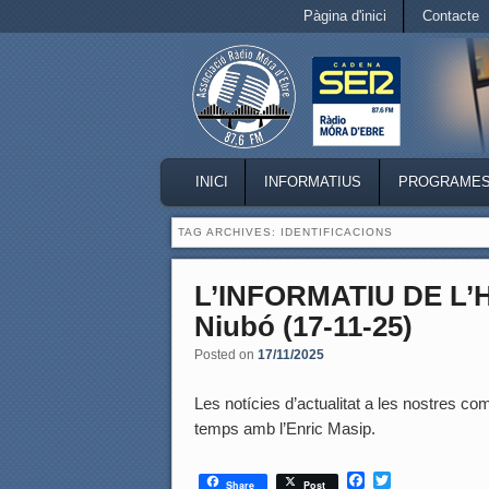
Secondary menu
Pàgina d'inici
Contacte
Skip to primary content
Skip to secondary content
MAIN MENU
INICI
INFORMATIUS
PROGRAME
SKIP TO PRIMARY CONTENT
SKIP TO SECONDARY CONTENT
TAG ARCHIVES:
IDENTIFICACIONS
L’INFORMATIU DE L
Niubó (17-11-25)
Posted on
17/11/2025
Les notícies d’actualitat a les nostres coma
temps amb l’Enric Masip.
F
T
Share
Post