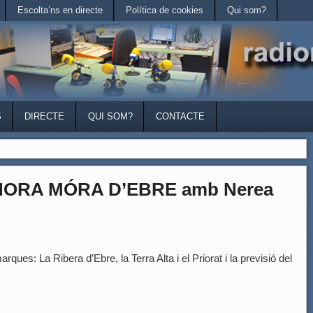
Escolta’ns en directe
Política de cookies
Qui som?
S
DIRECTE
QUI SOM?
CONTACTE
’HORA MÓRA D’EBRE amb Nerea
rques: La Ribera d’Ebre, la Terra Alta i el Priorat i la previsió del