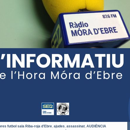
res futbol sala Riba-roja d'Ebre
,
ajudes
,
assassinat
,
AUDIÈNCIA