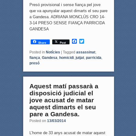
Presó provisional i sense fiança pel jove
que va apunyalar aquest dimarts el seu pare
a Gandesa. ADRIANA MONCLÚS CRO 14-
3-14 PRESO SENSE FIANÇA PARRICIDA
GANDESA
F
T
Share
Post
a
w
c
i
Posted in
Notícies
|
Tagged
assassinat
,
e
t
fiança
,
Gandesa
,
homicidi
,
jutjat
,
parricida
,
b
t
presó
o
e
o
r
k
Aquest matí passarà a
disposició judicial el
jove acusat de matar
aquest dimarts el seu
pare a Gandesa.
Posted on
13/03/2014
L’home de 33 anys acusat de matar aquest