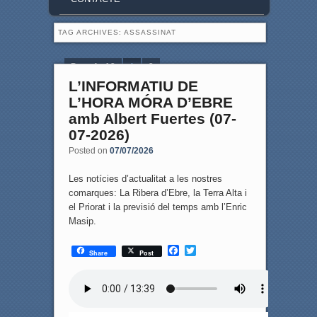
TAG ARCHIVES:
ASSASSINAT
Page 1 of 2
1
2
L’INFORMATIU DE
L’HORA MÓRA D’EBRE
amb Albert Fuertes (07-
07-2026)
Posted on
07/07/2026
Les notícies d’actualitat a les nostres
comarques: La Ribera d’Ebre, la Terra Alta i
el Priorat i la previsió del temps amb l’Enric
Masip.
F
T
Share
Post
a
w
c
i
e
t
b
t
o
e