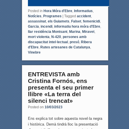
Posted in
Hora Móra d'Ebre
,
Informatius
,
Notícies
,
Programes
|
Tagged
accident
,
assassinat
,
els Guiamets
,
Falset
,
femenicidi
,
Garcia
,
incendi
,
informatiu hora móra d'Ebre
,
llar residència Montsant
,
Marina
,
Miravet
,
mort violenta
,
N-420
,
persones amb
discapacitat intel·lectual
,
presó
,
Ribera
d'Ebre
,
Rutes artesanes de Catalunya
,
Vinebre
ENTREVISTA amb
Cristina Fornós, ens
presenta el seu primer
llibre «La terra del
silenci trencat»
Posted on
10/03/2023
Ens explica tot sobre aquesta novel·la negra
i històrica. Demà tindrà lloc la presentació