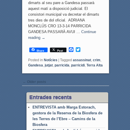
dimarts al seu pare a Gandesa passarà
aquest matí a disposició judicial. El
consistori municipal va decretar el dimarts
tres dies de dol oficial. ADRIANA
MONCLÚS CRO 13-3-14 PARRICIDA
GANDESA PASSARÀ AVUI …
Continue
reading
→
F
T
Share
Post
a
w
c
i
Posted in
Notícies
|
Tagged
assassinat
,
crim
,
e
t
Gandesa
,
jutjat
,
parricida
,
parricidi
,
Terra Alta
b
t
o
e
o
r
Post navigation
k
←
Older posts
Entrades recents
ENTREVISTA amb Marga Estorach,
gestora de la Reserva de la Biosfera de
les Terres de l’Ebre – Camins de la
Biosfera