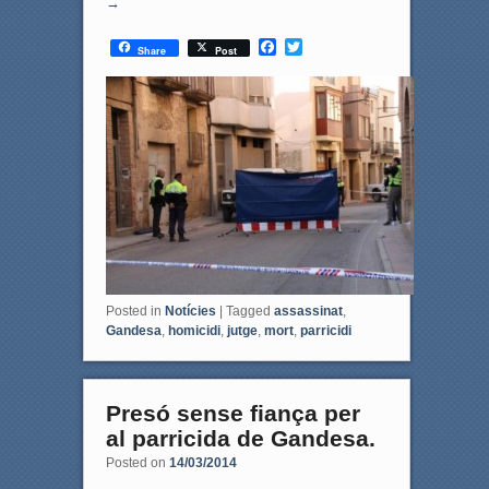
→
F
T
Share
Post
a
w
c
i
e
t
b
t
o
e
o
r
k
Posted in
Notícies
|
Tagged
assassinat
,
Gandesa
,
homicidi
,
jutge
,
mort
,
parricidi
Presó sense fiança per
al parricida de Gandesa.
Posted on
14/03/2014