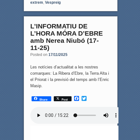
extrem
,
Vespreig
L’INFORMATIU DE
L’HORA MÓRA D’EBRE
amb Nerea Niubó (17-
11-25)
Posted on
17/11/2025
Les notícies d’actualitat a les nostres
comarques: La Ribera d’Ebre, la Terra Alta i
el Priorat i la previsió del temps amb l’Enric
Masip.
F
T
Share
Post
a
w
c
i
e
t
b
t
o
e
o
r
k