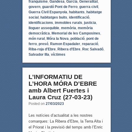
franquisme
,
Gandesa
,
Garcia
,
Generalitat
,
govern
,
guardó Pont de Ferro
,
guerra civil
,
Guerra Civil Espanyola
,
habitants
,
habitatge
social
,
habitatges buits
,
identificació
,
identificacions
,
immobles rurals
,
justicia
,
lloguer assequible
,
memòria
,
memòria
democràtica
,
Memorial de les Camposines
,
món rural
,
Móra la Nova
,
població
,
pont de
ferro
,
presó
,
Ramon Espadaler
,
reparació
,
Riba-roja d'Ebre
,
Ribera d'Ebre
,
Roc Salvadó
,
Salvador Illa
,
víctimes
L’INFORMATIU DE
L’HORA MÓRA D’EBRE
amb Albert Fuertes i
Laura Cruz (27-03-23)
Posted on
27/03/2023
Les notícies d’actualitat a les nostres
comarques: La Ribera d’Ebre, la Terra Alta i
el Priorat i la previsió del temps amb l’Enric