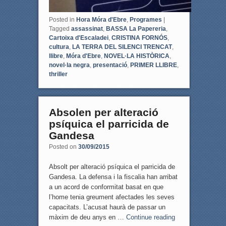
Posted in
Hora Móra d'Ebre
,
Programes
|
Tagged
assassinat
,
BASSA La Papereria
,
Cartoixa d'Escaladei
,
CRISTINA FORNÓS
,
cultura
,
LA TERRA DEL SILENCI TRENCAT
,
llibre
,
Móra d'Ebre
,
NOVEL·LA HISTÒRICA
,
novel·la negra
,
presentació
,
PRIMER LLIBRE
,
thriller
Absolen per alteració
psíquica el parricida de
Gandesa
Posted on
30/09/2015
Absolt per alteració psíquica el parricida de
Gandesa. La defensa i la fiscalia han arribat
a un acord de conformitat basat en que
l’home tenia greument afectades les seves
capacitats. L’acusat haurà de passar un
màxim de deu anys en …
Continue reading