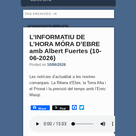
TAG ARCHIVES:
IA
Page 1 of 2
1
2
L’INFORMATIU DE
L’HORA MÓRA D’EBRE
amb Albert Fuertes (10-
06-2026)
Posted on
10/06/2026
Les notícies d’actualitat a les nostres
comarques: La Ribera d’Ebre, la Terra Alta i
el Priorat i la previsió del temps amb l’Enric
Masip.
F
T
Share
Post
a
w
c
i
e
t
b
t
o
e