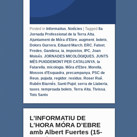
Posted in
Informatius
,
Notícies
|
Tagged
8a
Jornada Professional de la Terra Alta
,
Ajuntament de Móra d'Ebre
,
augment
,
bolets
,
Dolors Gurrera
,
Eduard March
,
ERC
,
Falset
,
Fredes
,
Gandesa
,
ia
,
impostos
,
IPC
,
Joan
Moisés
,
JORNADES MICOLÒGIQUES
,
JUNTS
MÉS PUIGDEMONT PER CATALUNYA
,
la
Fatarella
,
micologia
,
Móra d'Ebre
,
Morella
,
Mossos d'Esquadra
,
precampanya
,
PSC de
Reus
,
pujada
,
regidor
,
residus
,
Roser Rué
,
Rubén Biarnés
,
Santi Pujol
,
serra de Llaberia
,
taxes
,
temproada bolets
,
Terra Alta
,
Tivissa
,
Tots Sants
L’INFORMATIU DE
L’HORA MÓRA D’EBRE
amb Albert Fuertes (15-