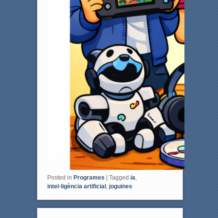
Posted in
Programes
|
Tagged
ia
,
intel·ligència artificial
,
joguines