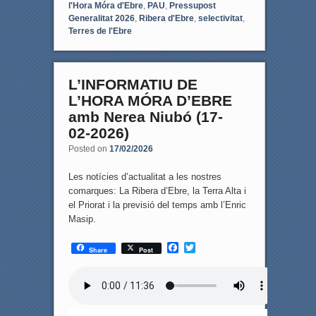
l'Hora Móra d'Ebre
,
PAU
,
Pressupost
Generalitat 2026
,
Ribera d'Ebre
,
selectivitat
,
Terres de l'Ebre
L’INFORMATIU DE
L’HORA MÓRA D’EBRE
amb Nerea Niubó (17-
02-2026)
Posted on
17/02/2026
Les notícies d’actualitat a les nostres
comarques: La Ribera d’Ebre, la Terra Alta i
el Priorat i la previsió del temps amb l’Enric
Masip.
F
T
Share
Post
a
w
c
i
e
t
b
t
o
e
o
r