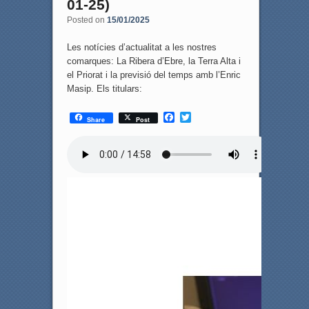
01-25)
Posted on
15/01/2025
Les notícies d’actualitat a les nostres
comarques: La Ribera d’Ebre, la Terra Alta i
el Priorat i la previsió del temps amb l’Enric
Masip. Els titulars:
F
T
Share
Post
a
w
c
i
e
t
b
t
o
e
o
r
k