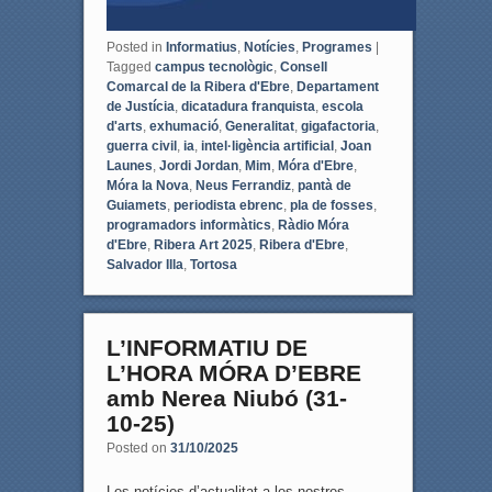
Posted in
Informatius
,
Notícies
,
Programes
|
Tagged
campus tecnològic
,
Consell
Comarcal de la Ribera d'Ebre
,
Departament
de Justícia
,
dicatadura franquista
,
escola
d'arts
,
exhumació
,
Generalitat
,
gigafactoria
,
guerra civil
,
ia
,
intel·ligència artificial
,
Joan
Launes
,
Jordi Jordan
,
Mim
,
Móra d'Ebre
,
Móra la Nova
,
Neus Ferrandiz
,
pantà de
Guiamets
,
periodista ebrenc
,
pla de fosses
,
programadors informàtics
,
Ràdio Móra
d'Ebre
,
Ribera Art 2025
,
Ribera d'Ebre
,
Salvador Illa
,
Tortosa
L’INFORMATIU DE
L’HORA MÓRA D’EBRE
amb Nerea Niubó (31-
10-25)
Posted on
31/10/2025
Les notícies d’actualitat a les nostres