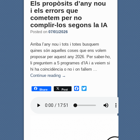
Els propòsits d’any nou
i els errors que
cometem per no
complir-los segons la IA
Posted on
07/01/2026
Arriba l’any nou i tots i totes busquem
quines són aquelles coses que ens volem
proposar per aquest any 2026. Per saber-ho,
li preguntem a 5 programes d’IA i a veiem si
hi ha coincidència o no i on fallem …
Continue reading
→
F
T
Share
Post
a
w
c
i
e
t
b
t
o
e
o
r
k