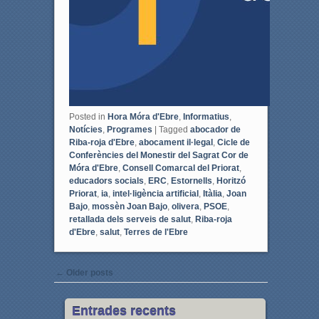
Posted in
Hora Móra d'Ebre
,
Informatius
,
Notícies
,
Programes
|
Tagged
abocador de
Riba-roja d'Ebre
,
abocament il·legal
,
Cicle de
Conferències del Monestir del Sagrat Cor de
Móra d'Ebre
,
Consell Comarcal del Priorat
,
educadors socials
,
ERC
,
Estornells
,
Horitzó
Priorat
,
ia
,
intel·ligència artificial
,
Itàlia
,
Joan
Bajo
,
mossèn Joan Bajo
,
olivera
,
PSOE
,
retallada dels serveis de salut
,
Riba-roja
d'Ebre
,
salut
,
Terres de l'Ebre
Post navigation
←
Older posts
Entrades recents