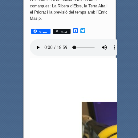
comarques: La Ribera d’Ebre, la Terra Alta i
el Priorat i la previsió del temps amb l’Enric
Masip.
F
T
Share
Post
a
w
c
i
e
t
b
t
o
e
o
r
k