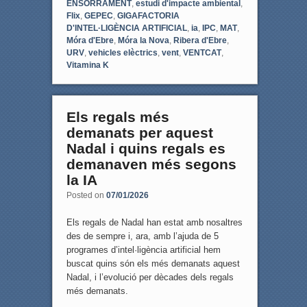
ENSORRAMENT
,
estudi d'impacte ambiental
,
Flix
,
GEPEC
,
GIGAFACTORIA
D'INTEL·LIGÈNCIA ARTIFICIAL
,
ia
,
IPC
,
MAT
,
Móra d'Ebre
,
Móra la Nova
,
Ribera d'Ebre
,
URV
,
vehicles elèctrics
,
vent
,
VENTCAT
,
Vitamina K
Els regals més
demanats per aquest
Nadal i quins regals es
demanaven més segons
la IA
Posted on
07/01/2026
Els regals de Nadal han estat amb nosaltres
des de sempre i, ara, amb l’ajuda de 5
programes d’intel·ligència artificial hem
buscat quins són els més demanats aquest
Nadal, i l’evolució per dècades dels regals
més demanats.