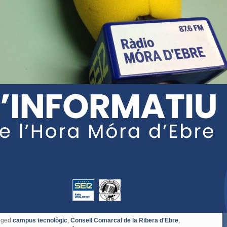
gged
campus tecnològic
,
Consell Comarcal de la Ribera d'Ebre
,