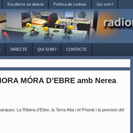
Escolta’ns en directe
Política de cookies
Qui som?
S
DIRECTE
QUI SOM?
CONTACTE
’HORA MÓRA D’EBRE amb Nerea
rques: La Ribera d’Ebre, la Terra Alta i el Priorat i la previsió del