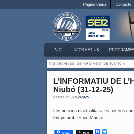
Secondary menu
Pàgina d'inici
Contacte
Skip to primary content
Skip to secondary content
MAIN MENU
INICI
INFORMATIUS
PROGRAME
SKIP TO PRIMARY CONTENT
SKIP TO SECONDARY CONTENT
TAG ARCHIVES:
DEPARTAMENT DE JUSTÍCIA
L’INFORMATIU DE L
Niubó (31-12-25)
Posted on
31/12/2025
Les notícies d’actualitat a les nostres coma
temps amb l’Enric Masip.
F
T
Share
Post