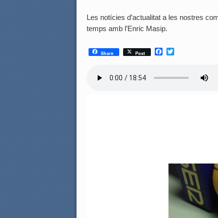
Les notícies d’actualitat a les nostres coma
temps amb l’Enric Masip.
F
T
Share
Post
a
w
c
i
e
t
b
t
o
e
o
r
k