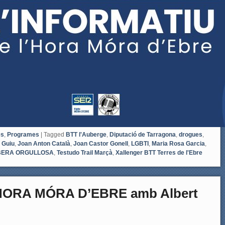
es
,
Programes
|
Tagged
BTT l'Auberge
,
Diputació de Tarragona
,
drogues
,
 Guiu
,
Joan Anton Català
,
Joan Castor Gonell
,
LGBTI
,
Maria Rosa Garcia
,
BERA ORGULLOSA
,
Testudo Trail Marçà
,
Xallenger BTT Terres de l'Ebre
HORA MÓRA D’EBRE amb Albert