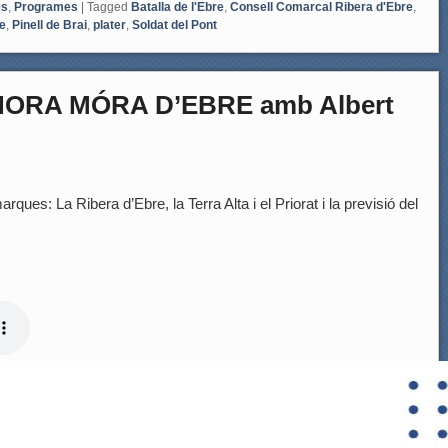
es
,
Programes
|
Tagged
Batalla de l'Ebre
,
Consell Comarcal Ribera d'Ebre
,
e
,
Pinell de Brai
,
plater
,
Soldat del Pont
HORA MÓRA D’EBRE amb Albert
rques: La Ribera d’Ebre, la Terra Alta i el Priorat i la previsió del