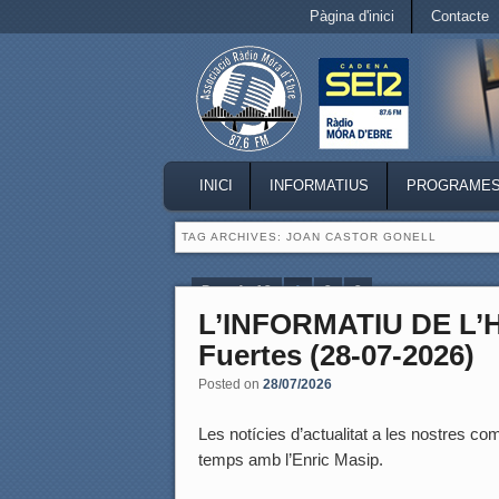
Secondary menu
Pàgina d'inici
Contacte
Skip to primary content
Skip to secondary content
MAIN MENU
INICI
INFORMATIUS
PROGRAME
SKIP TO PRIMARY CONTENT
SKIP TO SECONDARY CONTENT
TAG ARCHIVES:
JOAN CASTOR GONELL
Page 1 of 3
1
2
3
L’INFORMATIU DE L’
Fuertes (28-07-2026)
Posted on
28/07/2026
Les notícies d’actualitat a les nostres coma
temps amb l’Enric Masip.