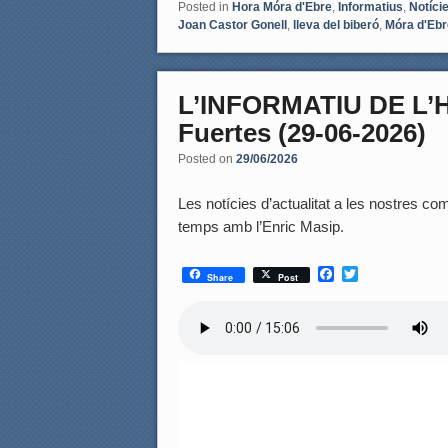
Posted in
Hora Móra d'Ebre
,
Informatius
,
Notíci
Joan Castor Gonell
,
lleva del biberó
,
Móra d'Ebr
L’INFORMATIU DE L’
Fuertes (29-06-2026)
Posted on
29/06/2026
Les notícies d’actualitat a les nostres coma
temps amb l’Enric Masip.
F
T
Share
Post
a
w
c
i
e
t
b
t
o
e
o
r
k