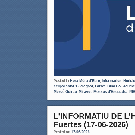
Posted in
Hora Móra d'Ebre
,
Informatius
,
Notíci
eclipsi solar 12 d'agost
,
Falset
,
Gina Pol
,
Jaume
Mercè Guirao
,
Miravet
,
Mossos d'Esquadra
,
RI
L’INFORMATIU DE L’
Fuertes (17-06-2026)
Posted on
17/06/2026