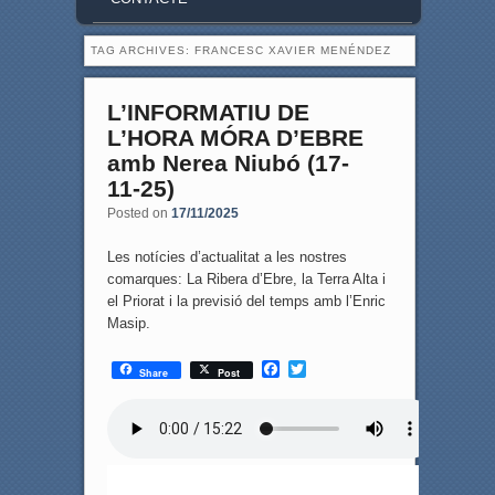
TAG ARCHIVES:
FRANCESC XAVIER MENÉNDEZ
L’INFORMATIU DE
L’HORA MÓRA D’EBRE
amb Nerea Niubó (17-
11-25)
Posted on
17/11/2025
Les notícies d’actualitat a les nostres
comarques: La Ribera d’Ebre, la Terra Alta i
el Priorat i la previsió del temps amb l’Enric
Masip.
F
T
Share
Post
a
w
c
i
e
t
b
t
o
e
o
r
k