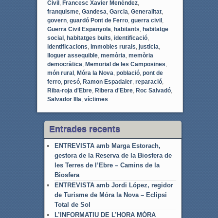
Civil
,
Francesc Xavier Menéndez
,
franquisme
,
Gandesa
,
Garcia
,
Generalitat
,
govern
,
guardó Pont de Ferro
,
guerra civil
,
Guerra Civil Espanyola
,
habitants
,
habitatge
social
,
habitatges buits
,
identificació
,
identificacions
,
immobles rurals
,
justicia
,
lloguer assequible
,
memòria
,
memòria
democràtica
,
Memorial de les Camposines
,
món rural
,
Móra la Nova
,
població
,
pont de
ferro
,
presó
,
Ramon Espadaler
,
reparació
,
Riba-roja d'Ebre
,
Ribera d'Ebre
,
Roc Salvadó
,
Salvador Illa
,
víctimes
Entrades recents
ENTREVISTA amb Marga Estorach,
gestora de la Reserva de la Biosfera de
les Terres de l’Ebre – Camins de la
Biosfera
ENTREVISTA amb Jordi López, regidor
de Turisme de Móra la Nova – Eclipsi
Total de Sol
L’INFORMATIU DE L’HORA MÓRA