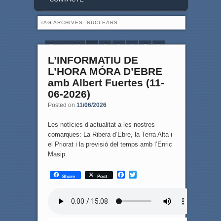
TAG ARCHIVES:
NUCLEARS
Page 1 of 6
1
2
3
4
5
6
L’INFORMATIU DE
L’HORA MÓRA D’EBRE
amb Albert Fuertes (11-
06-2026)
Posted on
11/06/2026
Les notícies d’actualitat a les nostres
comarques: La Ribera d’Ebre, la Terra Alta i
el Priorat i la previsió del temps amb l’Enric
Masip.
F
T
Share
Post
a
w
c
i
e
t
b
t
o
e