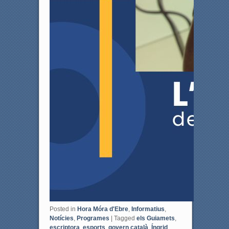
Posted in
Hora Móra d'Ebre
,
Informatius
,
Notícies
,
Programes
|
Tagged
els Guiamets
,
escriptora
,
esports
,
govern català
,
Íngrid