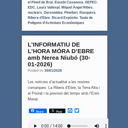
el Pinell de Brai
,
Eusebi Casanova
,
GEPEC-
EDC
,
Laura Vallespí
,
Miquel Àngel Ribes
,
nuclears
,
Oarsoaldea
,
Pinellart
,
Rasquera
,
Ribera d'Ebre
,
Ricard Expósito
,
Taula de
Polígons d'Activitats Econòmiques
L’INFORMATIU DE
L’HORA MÓRA D’EBRE
amb Nerea Niubó (30-
01-2026)
Posted on
30/01/2026
Les notícies d’actualitat a les nostres
comarques: La Ribera d’Ebre, la Terra Alta i
el Priorat i la previsió del temps amb l’Enric
Masip.
F
T
Share
Post
a
w
c
i
e
t