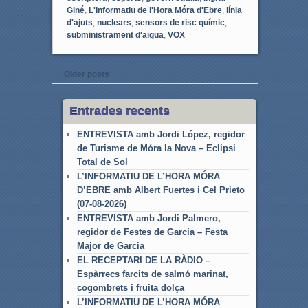
Giné
,
L'Informatiu de l'Hora Móra d'Ebre
,
línia
d'ajuts
,
nuclears
,
sensors de risc químic
,
subministrament d'aigua
,
VOX
Post navigation
←
Older posts
Entrades recents
ENTREVISTA amb Jordi López, regidor
de Turisme de Móra la Nova – Eclipsi
Total de Sol
L’INFORMATIU DE L’HORA MÓRA
D’EBRE amb Albert Fuertes i Cel Prieto
(07-08-2026)
ENTREVISTA amb Jordi Palmero,
regidor de Festes de Garcia – Festa
Major de Garcia
EL RECEPTARI DE LA RÀDIO –
Espàrrecs farcits de salmó marinat,
cogombrets i fruita dolça
L’INFORMATIU DE L’HORA MÓRA