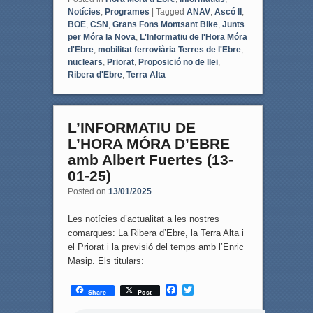
Notícies
,
Programes
|
Tagged
ANAV
,
Ascó II
,
BOE
,
CSN
,
Grans Fons Montsant Bike
,
Junts
per Móra la Nova
,
L'Informatiu de l'Hora Móra
d'Ebre
,
mobilitat ferroviària Terres de l'Ebre
,
nuclears
,
Priorat
,
Proposició no de llei
,
Ribera d'Ebre
,
Terra Alta
L’INFORMATIU DE
L’HORA MÓRA D’EBRE
amb Albert Fuertes (13-
01-25)
Posted on
13/01/2025
Les notícies d’actualitat a les nostres
comarques: La Ribera d’Ebre, la Terra Alta i
el Priorat i la previsió del temps amb l’Enric
Masip. Els titulars:
F
T
Share
Post
a
w
c
i