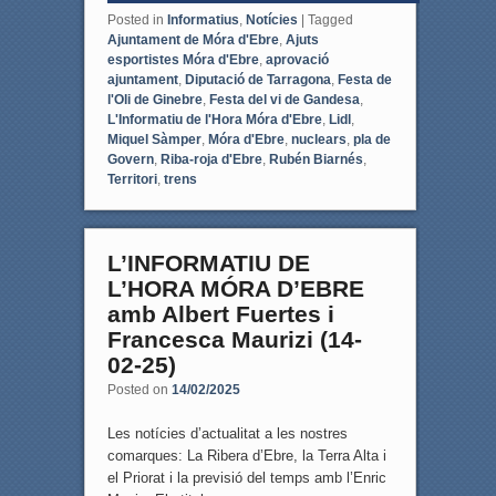
Posted in
Informatius
,
Notícies
|
Tagged
Ajuntament de Móra d'Ebre
,
Ajuts
esportistes Móra d'Ebre
,
aprovació
ajuntament
,
Diputació de Tarragona
,
Festa de
l'Oli de Ginebre
,
Festa del vi de Gandesa
,
L'Informatiu de l'Hora Móra d'Ebre
,
Lidl
,
Miquel Sàmper
,
Móra d'Ebre
,
nuclears
,
pla de
Govern
,
Riba-roja d'Ebre
,
Rubén Biarnés
,
Territori
,
trens
L’INFORMATIU DE
L’HORA MÓRA D’EBRE
amb Albert Fuertes i
Francesca Maurizi (14-
02-25)
Posted on
14/02/2025
Les notícies d’actualitat a les nostres
comarques: La Ribera d’Ebre, la Terra Alta i
el Priorat i la previsió del temps amb l’Enric