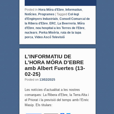
Posted in
Hora Móra d'Ebre
,
Informatius
,
Notícies
,
Programes
|
Tagged
Col·legi
d'Enginyers Industrials
,
Consell Comarcal de
la Ribera d'Ebre
,
ERC
,
La Beerreria
,
Móra
d'Ebre
,
nou hospital a les Terres de l'Ebre
,
nuclears
,
Porka Misèria
,
ruta de la tapa
porca
,
Video Ascó Televisió
L’INFORMATIU DE
L’HORA MÓRA D’EBRE
amb Albert Fuertes (13-
02-25)
Posted on
13/02/2025
Les notícies d’actualitat a les nostres
comarques: La Ribera d’Ebre, la Terra Alta i
el Priorat i la previsió del temps amb l’Enric
Masip. Els titulars: