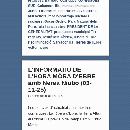
Francesc Barbero
,
Garrigues
,
GARRIGUES
SUD
,
Guiamets
,
Illa
,
Inuncat
,
inundacions
,
Junts
,
Litterarum
,
Litterarum 2026
,
lliures
vuit voltors
,
moció prorroga nuclears
,
nuclears
,
Òscar Ordeig
,
Parc Natural dels
Ports
,
pla inuncat ebre
,
PRESIDENT DE LA
GENERALITAT
,
pressupost municipal Flix
,
regants
,
resiliència hídrica
,
Ribera d'Ebre
,
risc inundació
,
Salvador Illa
,
Terres de l'Ebre
,
voltor negre
L’INFORMATIU DE
L’HORA MÓRA D’EBRE
amb Nerea Niubó (03-
11-25)
Posted on
03/11/2025
Les notícies d’actualitat a les nostres
comarques: La Ribera d’Ebre, la Terra Alta i
el Priorat i la previsió del temps amb l’Enric
Masip.