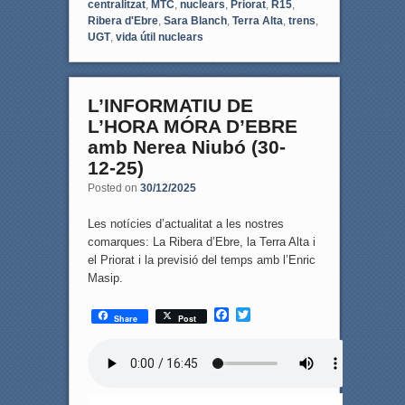
centralitzat
,
MTC
,
nuclears
,
Priorat
,
R15
,
Ribera d'Ebre
,
Sara Blanch
,
Terra Alta
,
trens
,
UGT
,
vida útil nuclears
L’INFORMATIU DE
L’HORA MÓRA D’EBRE
amb Nerea Niubó (30-
12-25)
Posted on
30/12/2025
Les notícies d’actualitat a les nostres
comarques: La Ribera d’Ebre, la Terra Alta i
el Priorat i la previsió del temps amb l’Enric
Masip.
F
T
Share
Post
a
w
c
i
e
t
b
t
o
e
o
r