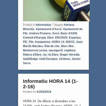
Posted in
Informatius
|
Tagged
Adriana
Monclús
,
Ajuntament d'Ascó
,
Ajuntament de
Flix
,
Andreu Prunera
,
Ascó
,
Banc d'ADN
,
Consell d'Europa
,
Ebre
,
ERCROS
,
Espanya
,
FIC
,
Flix
,
franquisme
,
HORA 14
,
IDECE
,
Joan
Martín Masdeu
,
línia de clor
,
Marc Mur
,
Montserrat Lerma
,
navegació
,
regidora
,
Ribera d'Ebre
,
riu
,
riu Ebre
,
Roger Heredia
,
Sabiñánigo
,
Unió Europea
,
víctimes
,
Xavier
Serra
Informatiu HORA 14 (1-
2-16)
Posted on
01/02/2016
HORA 14. De dilluns a divendres a les
13.50h, amb Andreu Prunera. HORA_14_1-