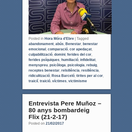
Posted in
Hora Móra d'Ebre
|
Tagged
abandonament
,
abús
,
Benestar
,
benestar
emocional
,
comparació
,
cor apedaçat
,
culpabilització
,
domini
,
ferides del cor
,
ferides psíquiques
,
humiliació
,
infidelitat
,
menyspreu
,
psicòloga
,
psicologia
,
rebuig
,
receptes benestar
,
relsiliència
,
resiliència
,
ridiculització
,
Rosa Barceló
,
tirites per al cor
,
traicií
,
traició
,
víctimes
,
victimisme
Entrevista Pere Muñoz –
80 anys bombardeig
Flix (21-2-17)
Posted on
21/02/2017