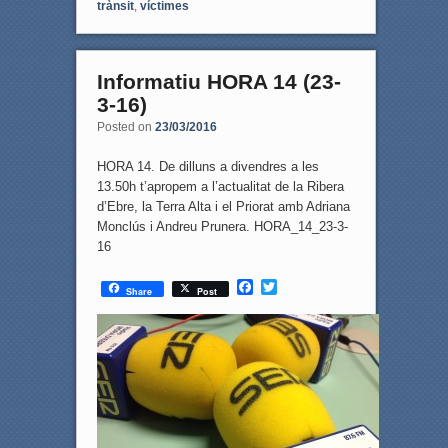
trànsit
,
víctimes
Informatiu HORA 14 (23-
3-16)
Posted on
23/03/2016
HORA 14. De dilluns a divendres a les
13.50h t’apropem a l’actualitat de la Ribera
d’Ebre, la Terra Alta i el Priorat amb Adriana
Monclús i Andreu Prunera. HORA_14_23-3-
16
F
T
Share
Post
a
w
c
i
e
t
b
t
o
e
o
r
k