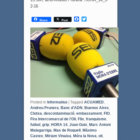
2-16
F
T
Share
Post
a
w
c
i
e
t
b
t
o
e
o
r
k
Posted in
Informatius
|
Tagged
ACUAMED
,
Andreu Prunera
,
Banc d'ADN
,
Buenos Aires
,
Clotxa
,
descontaminació
,
embassament
,
FIO
,
Fira Intercomarcal de l'Oli
,
Flix
,
franquisme
,
futbol
,
grip
,
HORA 14
,
Joan Guix
,
Marc Antoni
Malagarriga
,
Mas de Roquell
,
Màximo
Castex
,
Miriam Vinaixa
,
Móra la Nova
,
oli
,