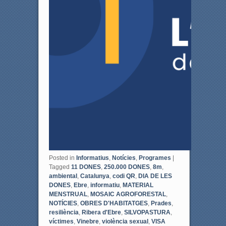
Posted in
Informatius
,
Notícies
,
Programes
|
Tagged
11 DONES
,
250.000 DONES
,
8m
,
ambiental
,
Catalunya
,
codi QR
,
DIA DE LES
DONES
,
Ebre
,
informatiu
,
MATERIAL
MENSTRUAL
,
MOSAIC AGROFORESTAL
,
NOTÍCIES
,
OBRES D'HABITATGES
,
Prades
,
resiliència
,
Ribera d'Ebre
,
SILVOPASTURA
,
víctimes
,
Vinebre
,
violència sexual
,
VISA