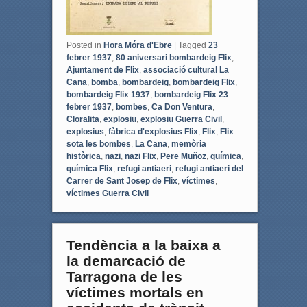
Posted in
Hora Móra d'Ebre
|
Tagged
23
febrer 1937
,
80 aniversari bombardeig Flix
,
Ajuntament de Flix
,
associació cultural La
Cana
,
bomba
,
bombardeig
,
bombardeig Flix
,
bombardeig Flix 1937
,
bombardeig Flix 23
febrer 1937
,
bombes
,
Ca Don Ventura
,
Cloralita
,
explosiu
,
explosiu Guerra Civil
,
explosius
,
fàbrica d'explosius Flix
,
Flix
,
Flix
sota les bombes
,
La Cana
,
memòria
històrica
,
nazi
,
nazi Flix
,
Pere Muñoz
,
química
,
química Flix
,
refugi antiaeri
,
refugi antiaeri del
Carrer de Sant Josep de Flix
,
víctimes
,
víctimes Guerra Civil
Tendència a la baixa a
la demarcació de
Tarragona de les
víctimes mortals en