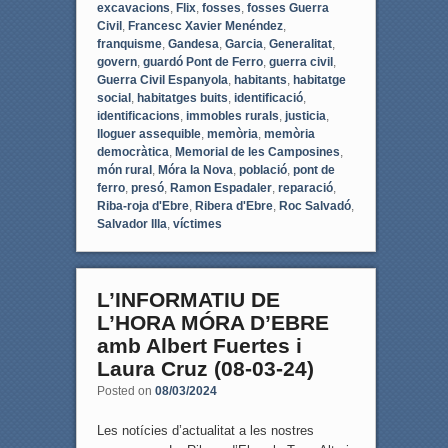
excavacions
,
Flix
,
fosses
,
fosses Guerra
Civil
,
Francesc Xavier Menéndez
,
franquisme
,
Gandesa
,
Garcia
,
Generalitat
,
govern
,
guardó Pont de Ferro
,
guerra civil
,
Guerra Civil Espanyola
,
habitants
,
habitatge
social
,
habitatges buits
,
identificació
,
identificacions
,
immobles rurals
,
justicia
,
lloguer assequible
,
memòria
,
memòria
democràtica
,
Memorial de les Camposines
,
món rural
,
Móra la Nova
,
població
,
pont de
ferro
,
presó
,
Ramon Espadaler
,
reparació
,
Riba-roja d'Ebre
,
Ribera d'Ebre
,
Roc Salvadó
,
Salvador Illa
,
víctimes
L’INFORMATIU DE
L’HORA MÓRA D’EBRE
amb Albert Fuertes i
Laura Cruz (08-03-24)
Posted on
08/03/2024
Les notícies d’actualitat a les nostres