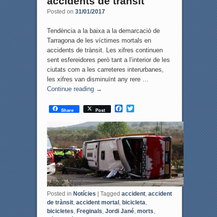
accidents de trànsit
Posted on
31/01/2017
Tendència a la baixa a la demarcació de
Tarragona de les víctimes mortals en
accidents de trànsit. Les xifres continuen
sent esfereidores però tant a l’interior de les
ciutats com a les carreteres interurbanes,
les xifres van disminuïnt any rere …
Continue reading
→
F
T
Share
Post
a
w
c
i
e
t
b
t
o
e
o
r
k
Posted in
Notícies
|
Tagged
accident
,
accident
de trànsit
,
accident mortal
,
bicicleta
,
bicicletes
,
Freginals
,
Jordi Jané
,
morts
,