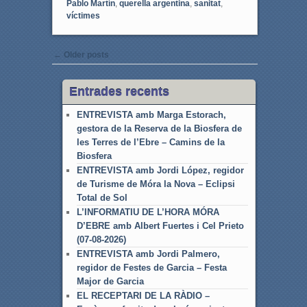
Pablo Martín
,
querella argentina
,
sanitat
,
víctimes
Post navigation
←
Older posts
Entrades recents
ENTREVISTA amb Marga Estorach,
gestora de la Reserva de la Biosfera de
les Terres de l’Ebre – Camins de la
Biosfera
ENTREVISTA amb Jordi López, regidor
de Turisme de Móra la Nova – Eclipsi
Total de Sol
L’INFORMATIU DE L’HORA MÓRA
D’EBRE amb Albert Fuertes i Cel Prieto
(07-08-2026)
ENTREVISTA amb Jordi Palmero,
regidor de Festes de Garcia – Festa
Major de Garcia
EL RECEPTARI DE LA RÀDIO –