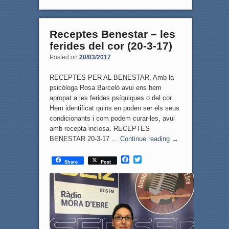
Receptes Benestar – les
ferides del cor (20-3-17)
Posted on
20/03/2017
RECEPTES PER AL BENESTAR. Amb la
psicòloga Rosa Barceló avui ens hem
apropat a les ferides psíquiques o del cor.
Hem identificat quins en poden ser els seus
condicionants i com podem curar-les, avui
amb recepta inclosa. RECEPTES
BENESTAR 20-3-17 …
Continue reading
→
F
T
Share
Post
a
w
c
i
e
t
b
t
o
e
o
r
k