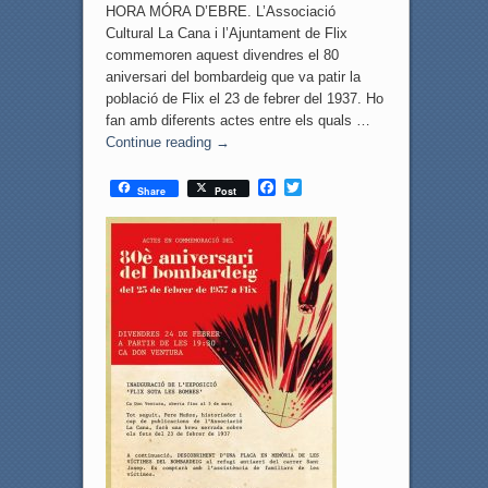
HORA MÓRA D’EBRE. L’Associació
Cultural La Cana i l’Ajuntament de Flix
commemoren aquest divendres el 80
aniversari del bombardeig que va patir la
població de Flix el 23 de febrer del 1937. Ho
fan amb diferents actes entre els quals …
Continue reading
→
F
T
Share
Post
a
w
c
i
e
t
b
t
o
e
o
r
k