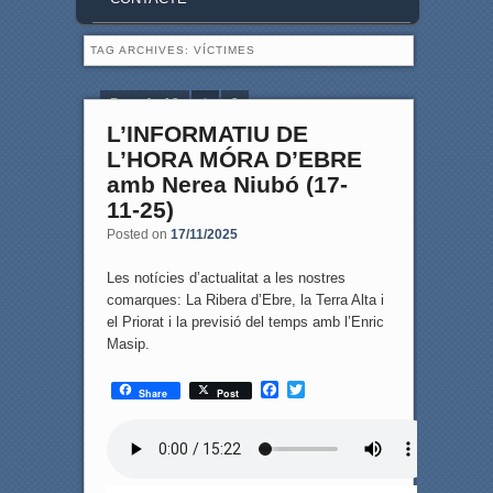
TAG ARCHIVES:
VÍCTIMES
Page 1 of 2
1
2
L’INFORMATIU DE
L’HORA MÓRA D’EBRE
amb Nerea Niubó (17-
11-25)
Posted on
17/11/2025
Les notícies d’actualitat a les nostres
comarques: La Ribera d’Ebre, la Terra Alta i
el Priorat i la previsió del temps amb l’Enric
Masip.
F
T
Share
Post
a
w
c
i
e
t
b
t
o
e