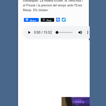
comarques: La Ribera d’Ebre, la Terra Alta i
el Priorat i la previsió del temps amb l’Enric
Masip. Els titulars:
F
T
Share
Post
a
w
c
i
e
t
b
t
o
e
o
r
k