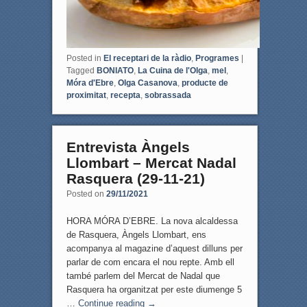
Posted in
El receptari de la ràdio
,
Programes
|
Tagged
BONIATO
,
La Cuina de l'Olga
,
mel
,
Móra d'Ebre
,
Olga Casanova
,
producte de
proximitat
,
recepta
,
sobrassada
Entrevista Àngels
Llombart – Mercat Nadal
Rasquera (29-11-21)
Posted on
29/11/2021
HORA MÓRA D’EBRE. La nova alcaldessa
de Rasquera, Àngels Llombart, ens
acompanya al magazine d’aquest dilluns per
parlar de com encara el nou repte. Amb ell
també parlem del Mercat de Nadal que
Rasquera ha organitzat per este diumenge 5
…
Continue reading
→