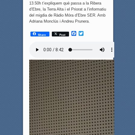
13.50h t’expliquem què passa a la Ribera
d’Ebre, la Terra Alta i el Priorat a l’informatiu
del migdia de Ràdio Móra d’Ebre SER. Amb
Adriana Monclús i Andreu Prunera.
F
T
Share
Post
a
w
c
i
e
t
b
t
o
e
o
r
k