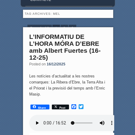
TAG ARCHIVES:
MEL
Page 1 of 3
1
2
3
L’INFORMATIU DE
L’HORA MÓRA D’EBRE
amb Albert Fuertes (16-
12-25)
Posted on
16/12/2025
Les notícies d’actualitat a les nostres
comarques: La Ribera d’Ebre, la Terra Alta i
el Priorat i la previsió del temps amb l’Enric
Masip.
F
T
Share
Post
a
w
c
i
e
t
b
t
o
e