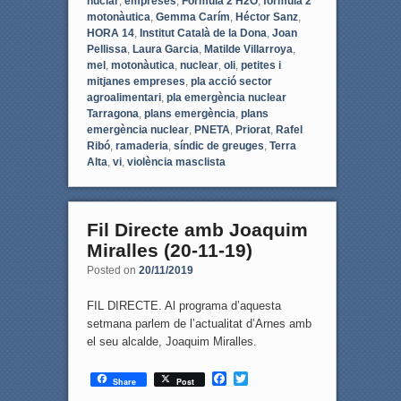
nuclar
,
empreses
,
Fórmula 2 H2O
,
fòrmula 2
motonàutica
,
Gemma Carím
,
Héctor Sanz
,
HORA 14
,
Institut Català de la Dona
,
Joan
Pellissa
,
Laura Garcia
,
Matilde Villarroya
,
mel
,
motonàutica
,
nuclear
,
oli
,
petites i
mitjanes empreses
,
pla acció sector
agroalimentari
,
pla emergència nuclear
Tarragona
,
plans emergència
,
plans
emergència nuclear
,
PNETA
,
Priorat
,
Rafel
Ribó
,
ramaderia
,
síndic de greuges
,
Terra
Alta
,
vi
,
violència masclista
Fil Directe amb Joaquim
Miralles (20-11-19)
Posted on
20/11/2019
FIL DIRECTE. Al programa d’aquesta
setmana parlem de l’actualitat d’Arnes amb
el seu alcalde, Joaquim Miralles.
F
T
Share
Post
a
w