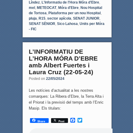
Líndez
,
L'Informatiu de l'Hora Móra d'Ebre
,
mel
,
METEOCAT
,
Móra d'Ebre
,
Nou Hospital
de Tortosa
,
Plataforma per un nou Hospital
,
pluja
,
R15
,
sector apícola
,
SENAT JUNIOR
,
SENAT SÈNIOR
,
Sico Lahosa
,
Units per Móra
- FIC
L’INFORMATIU DE
L’HORA MÓRA D’EBRE
amb Albert Fuertes i
Laura Cruz (22-05-24)
Posted on
22/05/2024
Les notícies d’actualitat a les nostres
comarques: La Ribera d’Ebre, la Terra Alta i
el Priorat i la previsió del temps amb l’Enric
Masip. Els titulars:
F
T
Share
Post
a
w
c
i