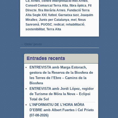
CE Arnes
,
centre interpretació mel Arnes
,
Consell Comarcal Terra Alta
,
fibra òptica
,
Fil
Directe
,
fira literària Arnes
,
Fundació Terra
Alta Segle XXI
,
futbol
,
Garnatxa tast
,
Joaquim
Miralles
,
Junts per Catalunya
,
mel
,
Neus
Sanromà
,
PUOSC
,
redicat
,
rehabilitació
,
sostenibilitat
,
Terra Alta
Post navigation
←
Older posts
Entrades recents
ENTREVISTA amb Marga Estorach,
gestora de la Reserva de la Biosfera de
les Terres de l’Ebre – Camins de la
Biosfera
ENTREVISTA amb Jordi López, regidor
de Turisme de Móra la Nova – Eclipsi
Total de Sol
L’INFORMATIU DE L’HORA MÓRA
D’EBRE amb Albert Fuertes i Cel Prieto
(07-08-2026)