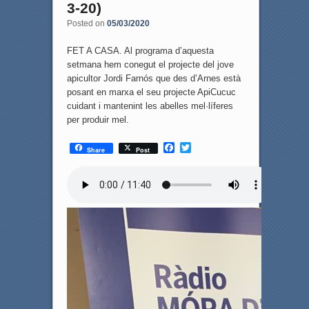
3-20)
Posted on
05/03/2020
FET A CASA. Al programa d’aquesta
setmana hem conegut el projecte del jove
apicultor Jordi Farnós que des d’Arnes està
posant en marxa el seu projecte ApiCucuc
cuidant i mantenint les abelles mel·líferes
per produir mel.
F
T
Share
Post
a
w
c
i
e
t
b
t
o
e
o
r
k