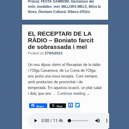
Priorat
,
FESTA SAMBORI
,
Garnatxes del
món
,
medalles
,
mel
,
MILLORS MELS
,
Móra la
Nova
,
Òmnium Cultural
,
Ribera d'Ebre
EL RECEPTARI DE LA
RÀDIO – Boniato farcit
de sobrassada i mel
Posted on
27/04/2023
Un nou dijous obrim el Receptari de la ràdio
i l’Olga Casanova, de La Cuina de l’Olga,
ens porta una nova recepta. Com sempre,
amb productes de proximitat i de
temporada. En aquesta ocasió, un plat salat
i dolç que ens …
Continue reading
→
F
T
Share
Post
a
w
c
i
e
t
b
t
o
e