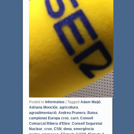
Posted in
Informatius
|
Tagged
Adam Maijó
,
Adriana Monclús
,
agricultura
,
agroalimentació
,
Andreu Prunera
,
Batea
,
campionat Europa cros
,
carn
,
Consell
Comarcal Ribera d'Ebre
,
Consell Seguretat
Nuclear
,
cros
,
CSN
,
dona
,
emergència