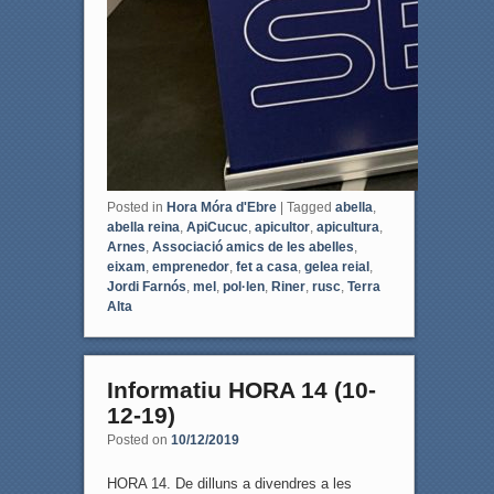
Posted in
Hora Móra d'Ebre
|
Tagged
abella
,
abella reina
,
ApiCucuc
,
apicultor
,
apicultura
,
Arnes
,
Associació amics de les abelles
,
eixam
,
emprenedor
,
fet a casa
,
gelea reial
,
Jordi Farnós
,
mel
,
pol·len
,
Riner
,
rusc
,
Terra
Alta
Informatiu HORA 14 (10-
12-19)
Posted on
10/12/2019
HORA 14. De dilluns a divendres a les