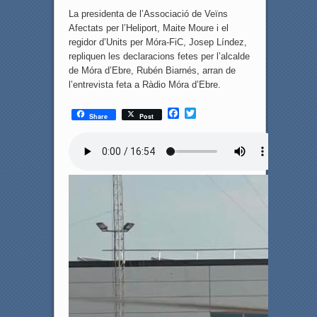
La presidenta de l’Associació de Veïns
Afectats per l’Heliport, Maite Moure i el
regidor d’Units per Móra-FiC, Josep Líndez,
repliquen les declaracions fetes per l’alcalde
de Móra d’Ebre, Rubén Biarnés, arran de
l’entrevista feta a Ràdio Móra d’Ebre.
F
T
Share
Post
a
w
c
i
e
t
b
t
o
e
o
r
k