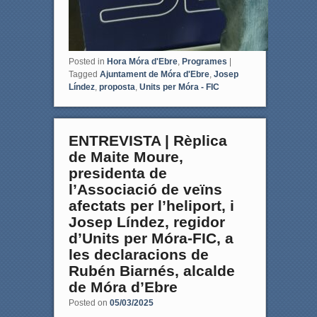
Posted in
Hora Móra d'Ebre
,
Programes
|
Tagged
Ajuntament de Móra d'Ebre
,
Josep
Líndez
,
proposta
,
Units per Móra - FIC
ENTREVISTA | Rèplica
de Maite Moure,
presidenta de
l’Associació de veïns
afectats per l’heliport, i
Josep Líndez, regidor
d’Units per Móra-FIC, a
les declaracions de
Rubén Biarnés, alcalde
de Móra d’Ebre
Posted on
05/03/2025