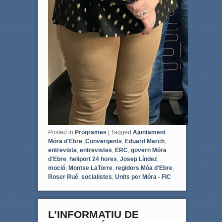
Posted in
Programes
|
Tagged
Ajuntament
Móra d'Ebre
,
Convergents
,
Eduard March
,
entrevista
,
entrevistes
,
ERC
,
govern Móra
d'Ebre
,
heliport 24 hores
,
Josep Líndez
,
moció
,
Montse LaTorre
,
regidors Móa d'Ebre
,
Roser Rué
,
socialistes
,
Units per Móra - FIC
L’INFORMATIU DE