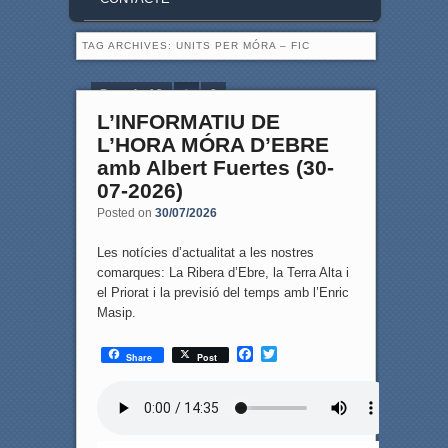
TAG ARCHIVES:
UNITS PER MÓRA – FIC
Page 1 of 2
1
2
L’INFORMATIU DE
L’HORA MÓRA D’EBRE
amb Albert Fuertes (30-
07-2026)
Posted on
30/07/2026
Les notícies d’actualitat a les nostres
comarques: La Ribera d’Ebre, la Terra Alta i
el Priorat i la previsió del temps amb l’Enric
Masip.
F
T
Share
Post
a
w
c
i
e
t
b
t
o
e