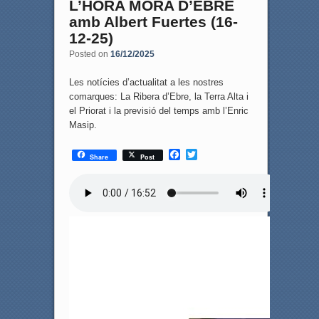
L’HORA MÓRA D’EBRE
amb Albert Fuertes (16-
12-25)
Posted on
16/12/2025
Les notícies d’actualitat a les nostres
comarques: La Ribera d’Ebre, la Terra Alta i
el Priorat i la previsió del temps amb l’Enric
Masip.
F
T
Share
Post
a
w
c
i
e
t
b
t
o
e
o
r
k