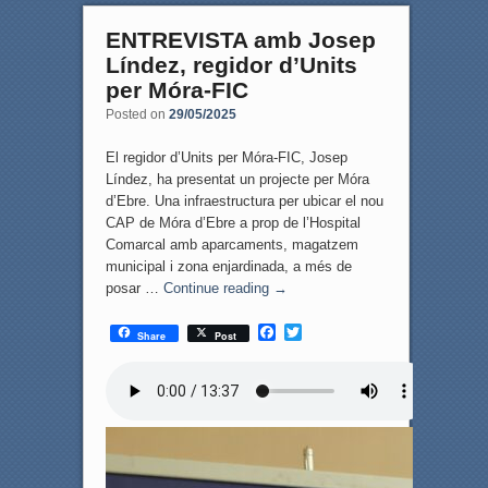
ENTREVISTA amb Josep
Líndez, regidor d’Units
per Móra-FIC
Posted on
29/05/2025
El regidor d’Units per Móra-FIC, Josep
Líndez, ha presentat un projecte per Móra
d’Ebre. Una infraestructura per ubicar el nou
CAP de Móra d’Ebre a prop de l’Hospital
Comarcal amb aparcaments, magatzem
municipal i zona enjardinada, a més de
posar …
Continue reading
→
F
T
Share
Post
a
w
c
i
e
t
b
t
o
e
o
r
k