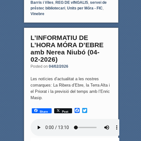
Barris i Viles
,
REG DE vINGALIS
,
servei de
préstec bibliotecari
,
Units per Móra - FIC
,
Vinebre
L’INFORMATIU DE
L’HORA MÓRA D’EBRE
amb Nerea Niubó (04-
02-2026)
Posted on
04/02/2026
Les notícies d’actualitat a les nostres
comarques: La Ribera d’Ebre, la Terra Alta i
el Priorat i la previsió del temps amb l’Enric
Masip.
F
T
Share
Post
a
w
c
i
e
t
b
t
o
e
o
r