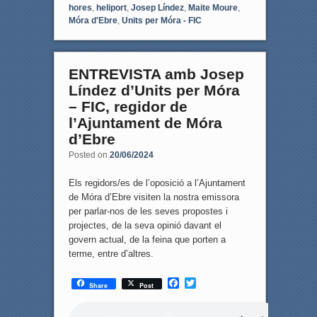
hores
,
heliport
,
Josep Líndez
,
Maite Moure
,
Móra d'Ebre
,
Units per Móra - FIC
ENTREVISTA amb Josep
Líndez d’Units per Móra
– FIC, regidor de
l’Ajuntament de Móra
d’Ebre
Posted on
20/06/2024
Els regidors/es de l’oposició a l’Ajuntament
de Móra d’Ebre visiten la nostra emissora
per parlar-nos de les seves propostes i
projectes, de la seva opinió davant el
govern actual, de la feina que porten a
terme, entre d’altres.
F
T
Share
Post
a
w
c
i
e
t