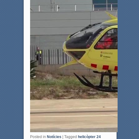
Posted in
Notícies
|
Tagged
helicòpter 24