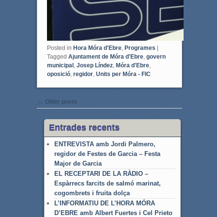
Posted in
Hora Móra d'Ebre
,
Programes
|
Tagged
Ajuntament de Móra d'Ebre
,
govern
municipal
,
Josep Líndez
,
Móra d'Ebre
,
oposició
,
regidor
,
Units per Móra - FIC
Post navigation
←
Older posts
Entrades recents
ENTREVISTA amb Jordi Palmero,
regidor de Festes de Garcia – Festa
Major de Garcia
EL RECEPTARI DE LA RÀDIO –
Espàrrecs farcits de salmó marinat,
cogombrets i fruita dolça
L’INFORMATIU DE L’HORA MÓRA
D’EBRE amb Albert Fuertes i Cel Prieto