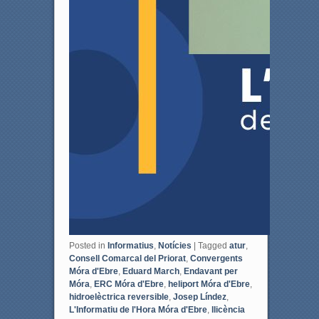
Posted in
Informatius
,
Notícies
|
Tagged
atur
,
Consell Comarcal del Priorat
,
Convergents
Móra d'Ebre
,
Eduard March
,
Endavant per
Móra
,
ERC Móra d'Ebre
,
heliport Móra d'Ebre
,
hidroelèctrica reversible
,
Josep Líndez
,
L'Informatiu de l'Hora Móra d'Ebre
,
llicència