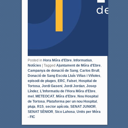
Posted in
Hora Móra d'Ebre
,
Informatius
,
Notícies
|
Tagged
Ajuntament de Móra d'Ebre
,
Campanya de donació de Sang
,
Carlos Brull
,
Donació de Sang Escola Lluís Viñas i Viñoles
,
episodi de pluges
,
ERC
,
Falset
,
Hospital de
Tortosa
,
Jordi Gaseni
,
Jordi Jordan
,
Josep
Líndez
,
L'Informatiu de l'Hora Móra d'Ebre
,
mel
,
METEOCAT
,
Móra d'Ebre
,
Nou Hospital
de Tortosa
,
Plataforma per un nou Hospital
,
pluja
,
R15
,
sector apícola
,
SENAT JUNIOR
,
SENAT SÈNIOR
,
Sico Lahosa
,
Units per Móra
- FIC