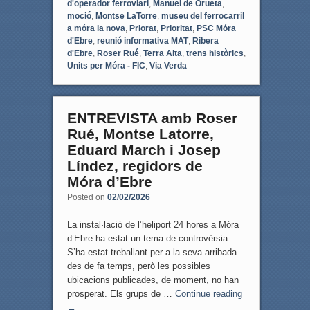
d'operador ferroviari
,
Manuel de Orueta
,
moció
,
Montse LaTorre
,
museu del ferrocarril
a móra la nova
,
Priorat
,
Prioritat
,
PSC Móra
d'Ebre
,
reunió informativa MAT
,
Ribera
d'Ebre
,
Roser Rué
,
Terra Alta
,
trens històrics
,
Units per Móra - FIC
,
Via Verda
ENTREVISTA amb Roser
Rué, Montse Latorre,
Eduard March i Josep
Líndez, regidors de
Móra d’Ebre
Posted on
02/02/2026
La instal·lació de l’heliport 24 hores a Móra
d’Ebre ha estat un tema de controvèrsia.
S’ha estat treballant per a la seva arribada
des de fa temps, però les possibles
ubicacions publicades, de moment, no han
prosperat. Els grups de …
Continue reading
→