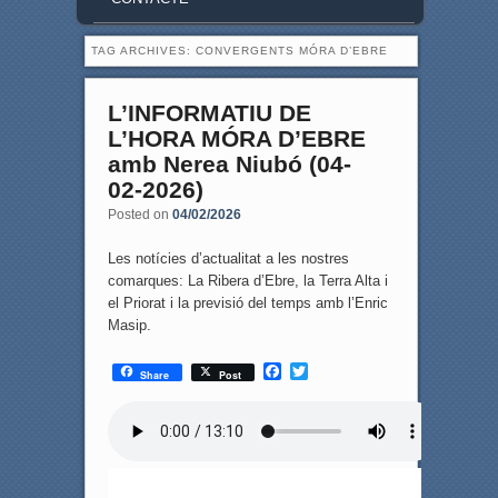
TAG ARCHIVES:
CONVERGENTS MÓRA D’EBRE
L’INFORMATIU DE
L’HORA MÓRA D’EBRE
amb Nerea Niubó (04-
02-2026)
Posted on
04/02/2026
Les notícies d’actualitat a les nostres
comarques: La Ribera d’Ebre, la Terra Alta i
el Priorat i la previsió del temps amb l’Enric
Masip.
F
T
Share
Post
a
w
c
i
e
t
b
t
o
e
o
r
k