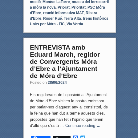
moció
,
Montse LaTorre
,
museu del ferrocarril
a móra la nova
,
Priorat
,
Prioritat
,
PSC Móra
d'Ebre
,
reunió informativa MAT
,
Ribera
d'Ebre
,
Roser Rué
,
Terra Alta
,
trens històrics
,
Units per Móra - FIC
,
Via Verda
ENTREVISTA amb
Eduard March, regidor
de Convergents Móra
d’Ebre a l’Ajuntament
de Móra d’Ebre
Posted on
28/06/2024
Els regidors/es de l’oposició a l’Ajuntament
de Móra d’Ebre visiten la nostra emissora
per parlar-nos d’aquest any al consistori, de
la feina que han dut a terme aquests dies,
propostes que han fet i l’opinió que tenen
d’allò que s’està …
Continue reading
→
F
T