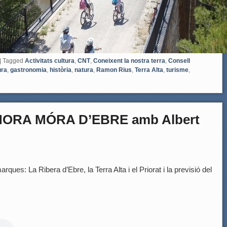
|
Tagged
Activitats cultura
,
CNT
,
Coneixent la nostra terra
,
Consell
ura
,
gastronomia
,
història
,
natura
,
Ramon Rius
,
Terra Alta
,
turisme
,
HORA MÓRA D’EBRE amb Albert
rques: La Ribera d’Ebre, la Terra Alta i el Priorat i la previsió del