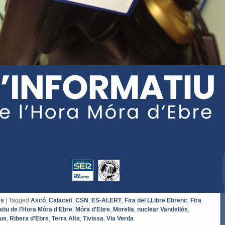
es
|
Tagged
Ascó
,
Calaceit
,
CSN
,
ES-ALERT
,
Fira del LLibre Ebrenc
,
Fira
atiu de l'Hora Móra d'Ebre
,
Móra d'Ebre
,
Morella
,
nuclear Vandellós
,
us
,
Ribera d'Ebre
,
Terra Alta
,
Tivissa
,
Via Verda