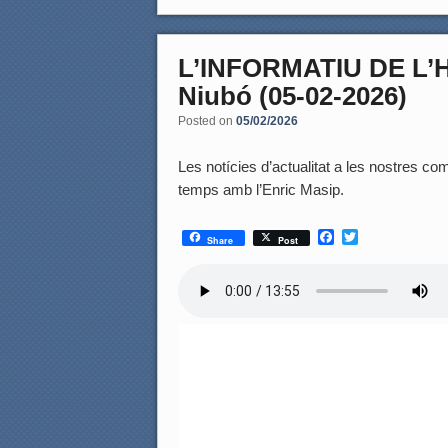
L’INFORMATIU DE L
Niubó (05-02-2026)
Posted on
05/02/2026
Les notícies d’actualitat a les nostres coma
temps amb l’Enric Masip.
F
T
Share
Post
a
w
c
i
e
t
b
t
o
e
o
r
k