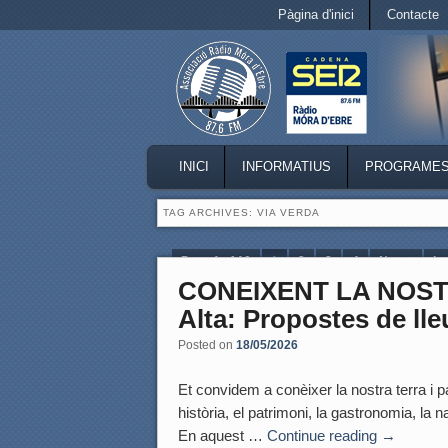
Secondary menu
Pàgina d'inici
Contacte
Skip to primary content
Skip to secondary content
MAIN MENU
INICI
INFORMATIUS
PROGRAME
SKIP TO PRIMARY CONTENT
SKIP TO SECONDARY CONTENT
TAG ARCHIVES:
VIA VERDA
Page 1 of 10
1
2
3
4
Next ›
La
CONEIXENT LA NOSTR
Alta: Propostes de lleu
Posted on
18/05/2026
Et convidem a conèixer la nostra terra i pa
història, el patrimoni, la gastronomia, la 
En aquest …
Continue reading
→