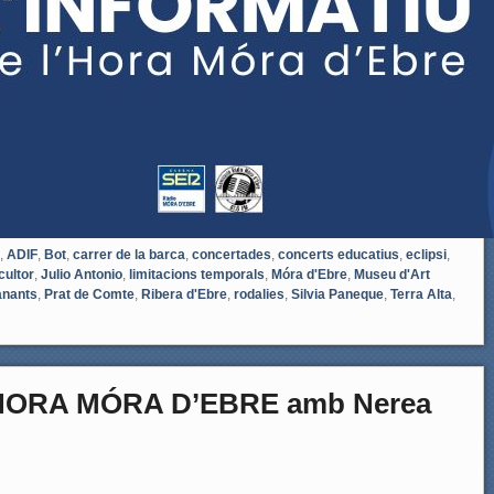
,
ADIF
,
Bot
,
carrer de la barca
,
concertades
,
concerts educatius
,
eclipsi
,
cultor
,
Julio Antonio
,
limitacions temporals
,
Móra d'Ebre
,
Museu d'Art
anants
,
Prat de Comte
,
Ribera d'Ebre
,
rodalies
,
Silvia Paneque
,
Terra Alta
,
’HORA MÓRA D’EBRE amb Nerea