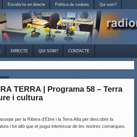
Escolta’ns en directe
Política de cookies
Qui som?
S
DIRECTE
QUI SOM?
CONTACTE
st »
A TERRA | Programa 58 – Terra
re i cultura
ssejar per la Ribera d’Ebre i la Terra Alta per descobrir la
natura i tot allò que et pugui interessar de les nostres comarques.