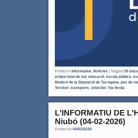
Posted in
Informatius
,
Notícies
|
Tagged
50 anys
eclipsi total de sol
,
educació
,
escola pública
,
es
Modern de la Diputació de Tarragona
,
pas de vi
Territori
,
transports
,
velocitat
,
Via Verda
L’INFORMATIU DE L
Niubó (04-02-2026)
Posted on
04/02/2026