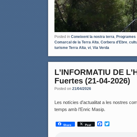
Posted in
Coneixent la nostra terra
,
Programes
Comarcal de la Terra Alta
,
Corbera d'Ebre
,
cult
turisme Terra Alta
,
vi
,
Via Verda
L’INFORMATIU DE L’
Fuertes (21-04-2026)
Posted on
21/04/2026
Les notícies d’actualitat a les nostres coma
temps amb l’Enric Masip.
F
T
Share
Post
a
w
c
i