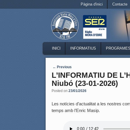
Secondary menu
Pàgina d'inici
Contacte
Skip to primary content
Skip to secondary content
MAIN MENU
INICI
INFORMATIUS
PROGRAME
SKIP TO PRIMARY CONTENT
SKIP TO SECONDARY CONTENT
Post navigation
←
Previous
L’INFORMATIU DE L
Niubó (23-01-2026)
Posted on
23/01/2026
Les notícies d’actualitat a les nostres coma
temps amb l’Enric Masip.