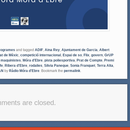
rogrames
and tagged
ADIF
,
Aina Rey
,
Ajuntament de Garcia
,
Albert
at de Mèxic
,
competició internacional
,
Espai de so
,
Flix
,
govern
,
GrUP
,
maquinistes
,
Móra d'Ebre
,
pista poliesportiva
,
Prat de Compte
,
Premi
fe
,
Ribera d'Ebre
,
rodalies
,
Silvia Paneque
,
Sonia Franquet
,
Terra Alta
,
&N
by
Ràdio Móra d'Ebre
. Bookmark the
permalink
.
ments are closed.