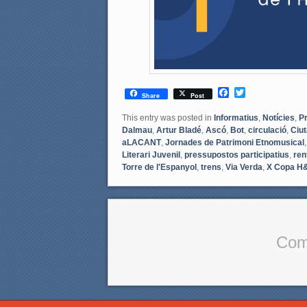
F
T
Share
Post
a
w
c
i
This entry was posted in
Informatius
,
Notícies
,
P
e
t
Dalmau
,
Artur Bladé
,
Ascó
,
Bot
,
circulació
,
Ciut
b
t
aLACANT
,
Jornades de Patrimoni Etnomusical
o
e
Literari Juvenil
,
pressupostos participatius
,
ren
o
r
Torre de l'Espanyol
,
trens
,
Via Verda
,
X Copa H
k
Com