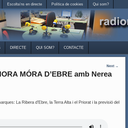
Escolta’ns en directe
Política de cookies
Qui som?
S
DIRECTE
QUI SOM?
CONTACTE
Next
→
’HORA MÓRA D’EBRE amb Nerea
rques: La Ribera d’Ebre, la Terra Alta i el Priorat i la previsió del