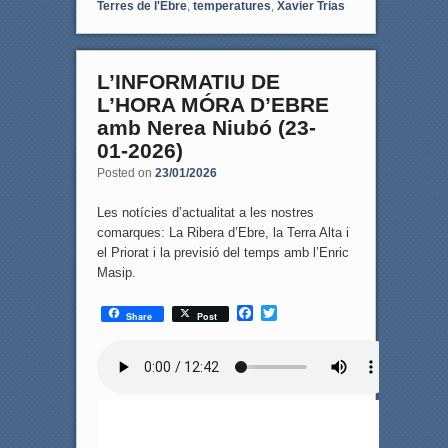
Terres de l'Ebre
,
temperatures
,
Xavier Trias
L’INFORMATIU DE
L’HORA MÓRA D’EBRE
amb Nerea Niubó (23-
01-2026)
Posted on
23/01/2026
Les notícies d’actualitat a les nostres
comarques: La Ribera d’Ebre, la Terra Alta i
el Priorat i la previsió del temps amb l’Enric
Masip.
F
T
Share
Post
a
w
c
i
e
t
b
t
o
e
o
r
k