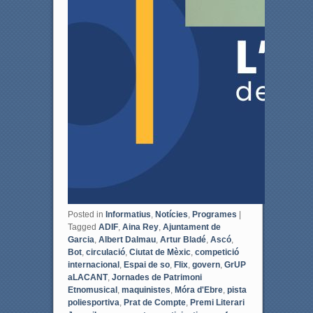
Posted in
Informatius
,
Notícies
,
Programes
|
Tagged
ADIF
,
Aina Rey
,
Ajuntament de
Garcia
,
Albert Dalmau
,
Artur Bladé
,
Ascó
,
Bot
,
circulació
,
Ciutat de Mèxic
,
competició
internacional
,
Espai de so
,
Flix
,
govern
,
GrUP
aLACANT
,
Jornades de Patrimoni
Etnomusical
,
maquinistes
,
Móra d'Ebre
,
pista
poliesportiva
,
Prat de Compte
,
Premi Literari