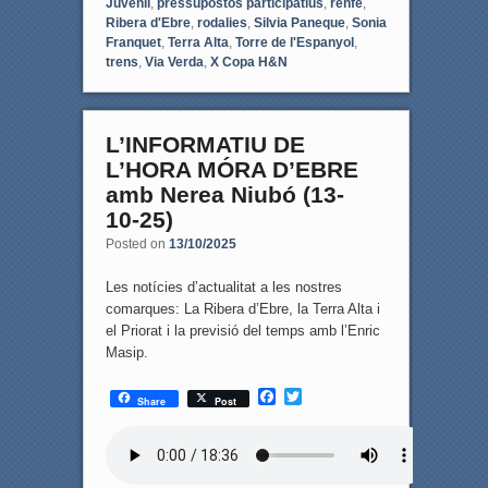
Juvenil
,
pressupostos participatius
,
renfe
,
Ribera d'Ebre
,
rodalies
,
Silvia Paneque
,
Sonia
Franquet
,
Terra Alta
,
Torre de l'Espanyol
,
trens
,
Via Verda
,
X Copa H&N
L’INFORMATIU DE
L’HORA MÓRA D’EBRE
amb Nerea Niubó (13-
10-25)
Posted on
13/10/2025
Les notícies d’actualitat a les nostres
comarques: La Ribera d’Ebre, la Terra Alta i
el Priorat i la previsió del temps amb l’Enric
Masip.
F
T
Share
Post
a
w
c
i
e
t
b
t
o
e