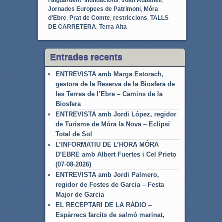
l'aiguardent
,
inundacions
,
Joan Aubanell
,
Jornades Europees de Patrimoni
,
Móra
d'Ebre
,
Prat de Comte
,
restriccions
,
TALLS
DE CARRETERA
,
Terra Alta
Entrades recents
ENTREVISTA amb Marga Estorach,
gestora de la Reserva de la Biosfera de
les Terres de l’Ebre – Camins de la
Biosfera
ENTREVISTA amb Jordi López, regidor
de Turisme de Móra la Nova – Eclipsi
Total de Sol
L’INFORMATIU DE L’HORA MÓRA
D’EBRE amb Albert Fuertes i Cel Prieto
(07-08-2026)
ENTREVISTA amb Jordi Palmero,
regidor de Festes de Garcia – Festa
Major de Garcia
EL RECEPTARI DE LA RÀDIO –
Espàrrecs farcits de salmó marinat,