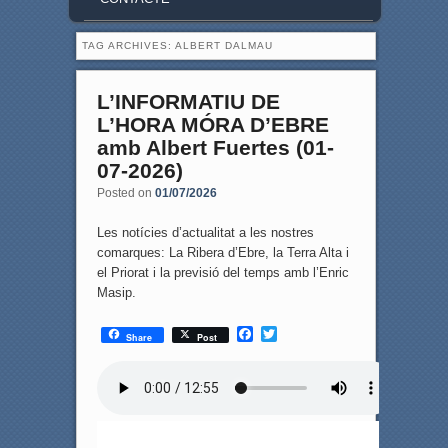
TAG ARCHIVES:
ALBERT DALMAU
L’INFORMATIU DE
L’HORA MÓRA D’EBRE
amb Albert Fuertes (01-
07-2026)
Posted on
01/07/2026
Les notícies d’actualitat a les nostres
comarques: La Ribera d’Ebre, la Terra Alta i
el Priorat i la previsió del temps amb l’Enric
Masip.
F
T
Share
Post
a
w
c
i
e
t
b
t
o
e
o
r
k