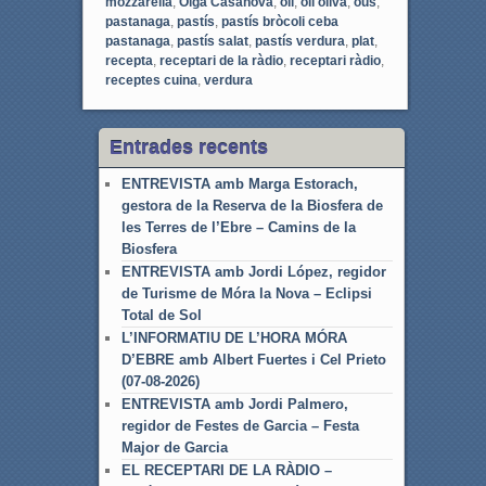
mozzarella
,
Olga Casanova
,
oli
,
oli oliva
,
ous
,
pastanaga
,
pastís
,
pastís bròcoli ceba
pastanaga
,
pastís salat
,
pastís verdura
,
plat
,
recepta
,
receptari de la ràdio
,
receptari ràdio
,
receptes cuina
,
verdura
Entrades recents
ENTREVISTA amb Marga Estorach,
gestora de la Reserva de la Biosfera de
les Terres de l’Ebre – Camins de la
Biosfera
ENTREVISTA amb Jordi López, regidor
de Turisme de Móra la Nova – Eclipsi
Total de Sol
L’INFORMATIU DE L’HORA MÓRA
D’EBRE amb Albert Fuertes i Cel Prieto
(07-08-2026)
ENTREVISTA amb Jordi Palmero,
regidor de Festes de Garcia – Festa
Major de Garcia
EL RECEPTARI DE LA RÀDIO –