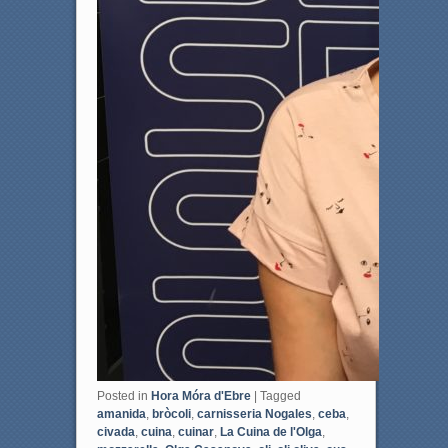
Posted in
Hora Móra d'Ebre
|
Tagged
amanida
,
bròcoli
,
carnisseria Nogales
,
ceba
,
civada
,
cuina
,
cuinar
,
La Cuina de l'Olga
,