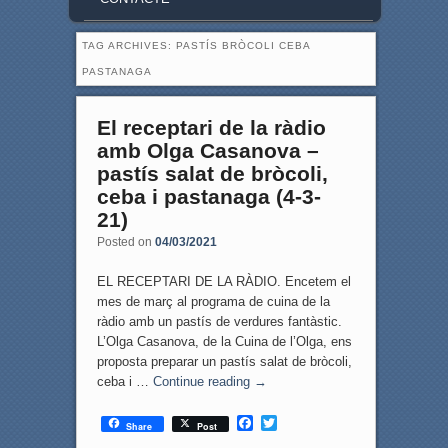
TAG ARCHIVES:
PASTÍS BRÒCOLI CEBA
PASTANAGA
El receptari de la ràdio
amb Olga Casanova –
pastís salat de bròcoli,
ceba i pastanaga (4-3-
21)
Posted on
04/03/2021
EL RECEPTARI DE LA RÀDIO. Encetem el
mes de març al programa de cuina de la
ràdio amb un pastís de verdures fantàstic.
L’Olga Casanova, de la Cuina de l’Olga, ens
proposta preparar un pastís salat de bròcoli,
ceba i …
Continue reading
→
F
T
Share
Post
a
w