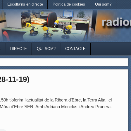
Escolta’ns en directe
Política de cookies
Qui som?
S
DIRECTE
QUI SOM?
CONTACTE
8-11-19)
h t’oferim l’actualitat de la Ribera d’Ebre, la Terra Alta i el
dio Móra d’Ebre SER. Amb Adriana Monclús i Andreu Prunera.