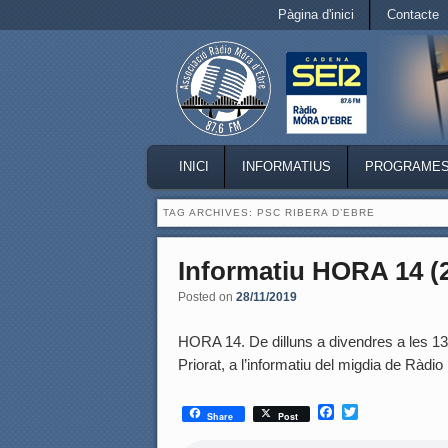
Secondary menu
Pàgina d'inici
Contacte
Skip to primary content
Skip to secondary content
MAIN MENU
INICI
INFORMATIUS
PROGRAME
SKIP TO PRIMARY CONTENT
SKIP TO SECONDARY CONTENT
TAG ARCHIVES:
PSC RIBERA D’EBRE
Informatiu HORA 14 (2
Posted on
28/11/2019
HORA 14. De dilluns a divendres a les 13.50
Priorat, a l’informatiu del migdia de Rà
F
T
Share
Post
a
w
c
i