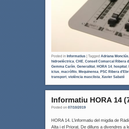
Posted in
Informatius
|
Tagged
Adriana Monclús
hidroelèctrica
,
CHE
,
Consell Comarcal Ribera d
Gemma Carím
,
Generalitat
,
HORA 14
,
hospital
,
ictus
,
macròfits
,
Mequinensa
,
PSC Ribera d'Ebr
transport
,
violència masclista
,
Xavier Sabaté
Informatiu HORA 14 (7
Posted on
07/10/2019
HORA 14. L’informatiu del migdia de Ràdio
Alta i el Priorat. De dilluns a divendres a 