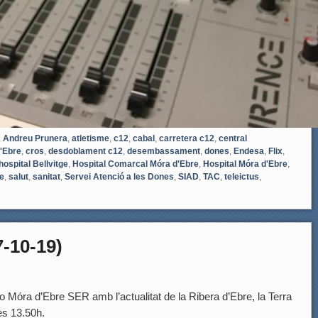
,
Andreu Prunera
,
atletisme
,
c12
,
cabal
,
carretera c12
,
central
'Ebre
,
cros
,
desdoblament c12
,
desembassament
,
dones
,
Endesa
,
Flix
,
hospital Bellvitge
,
Hospital Comarcal Móra d'Ebre
,
Hospital Móra d'Ebre
,
e
,
salut
,
sanitat
,
Servei Atenció a les Dones
,
SIAD
,
TAC
,
teleictus
,
-10-19)
 Móra d’Ebre SER amb l’actualitat de la Ribera d’Ebre, la Terra
les 13.50h.