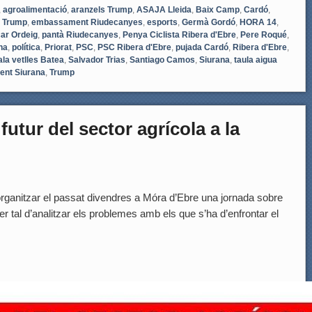
,
agroalimentació
,
aranzels Trump
,
ASAJA Lleida
,
Baix Camp
,
Cardó
,
 Trump
,
embassament Riudecanyes
,
esports
,
Germà Gordó
,
HORA 14
,
ar Ordeig
,
pantà Riudecanyes
,
Penya Ciclista Ribera d'Ebre
,
Pere Roqué
,
na
,
política
,
Priorat
,
PSC
,
PSC Ribera d'Ebre
,
pujada Cardó
,
Ribera d'Ebre
,
ala vetlles Batea
,
Salvador Trias
,
Santiago Camos
,
Siurana
,
taula aigua
ent Siurana
,
Trump
futur del sector agrícola a la
 organitzar el passat divendres a Móra d’Ebre una jornada sobre
er tal d’analitzar els problemes amb els que s’ha d’enfrontar el