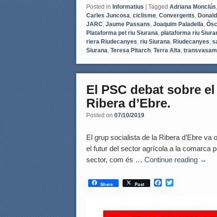
Posted in
Informatius
|
Tagged
Adriana Monclús
Carles Juncosa
,
ciclisme
,
Convergents
,
Donald
JARC
,
Jaume Passans
,
Joaquim Paladella
,
Òsc
Plataforma pel riu Siurana
,
plataforma riu Siura
riera Riudecanyes
,
riu Siurana
,
Riudecanyes
,
s
Siurana
,
Teresa Pitarch
,
Terra Alta
,
transvasam
El PSC debat sobre el 
Ribera d’Ebre.
Posted on
07/10/2019
El grup socialista de la Ribera d’Ebre va
el futur del sector agrícola a la comarca p
sector, com és …
Continue reading
→
F
T
Share
Post
a
w
c
i
e
t
b
t