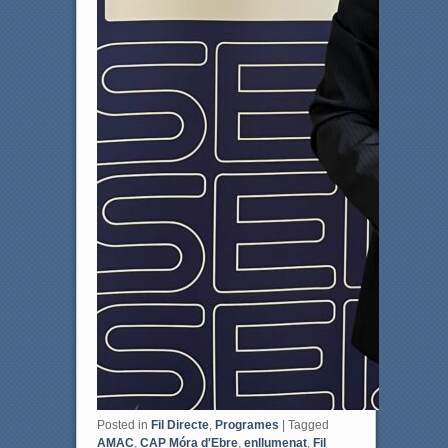
Posted in
Fil Directe
,
Programes
|
Tagged
AMAC
,
CAP Móra d'Ebre
,
enllumenat
,
Fil