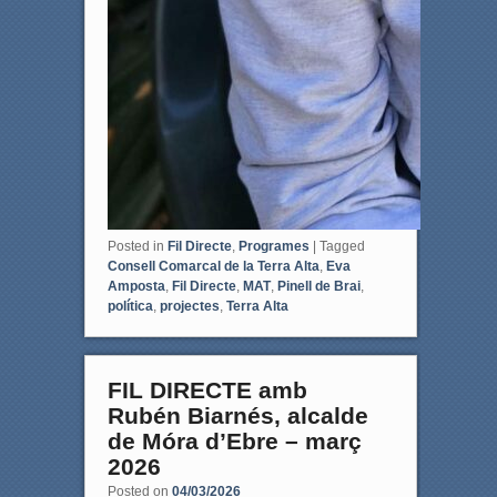
Posted in
Fil Directe
,
Programes
|
Tagged
Consell Comarcal de la Terra Alta
,
Eva
Amposta
,
Fil Directe
,
MAT
,
Pinell de Brai
,
política
,
projectes
,
Terra Alta
FIL DIRECTE amb
Rubén Biarnés, alcalde
de Móra d’Ebre – març
2026
Posted on
04/03/2026