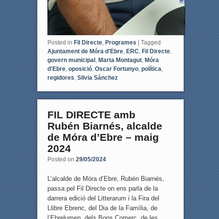
Posted in
Fil Directe
,
Programes
|
Tagged
Ajuntament de Móra d'Ebre
,
ERC
,
Fil Directe
,
govern municipal
,
Marta Montagut
,
Móra
d'Ebre
,
oposició
,
Oscar Fortunyo
,
política
,
regidores
,
Silvia Sánchez
FIL DIRECTE amb
Rubén Biarnés, alcalde
de Móra d’Ebre – maig
2024
Posted on
29/05/2024
L’alcalde de Móra d’Ebre, Rubén Biarnés,
passa pel Fil Directe on ens parla de la
darrera edició del Litterarum i la Fira del
Llibre Ebrenc, del Dia de la Família, de
l’Ebrelumen, dels Bons Comerç, de les