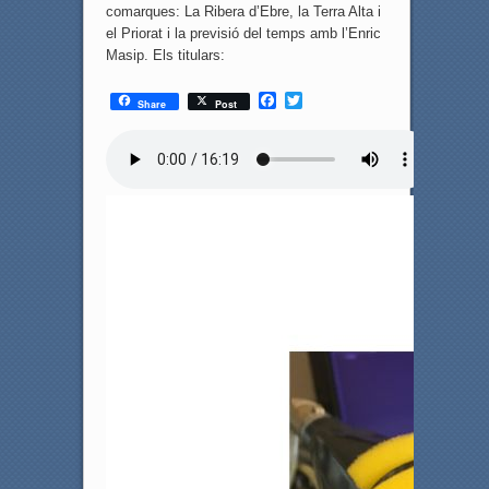
comarques: La Ribera d’Ebre, la Terra Alta i
el Priorat i la previsió del temps amb l’Enric
Masip. Els titulars:
F
T
Share
Post
a
w
c
i
e
t
b
t
o
e
o
r
k