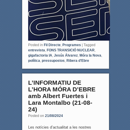
Posted in
Fil Directe
,
Programes
|
Tagged
entrevista
,
FONS TRANSICIÓ NUCLEAR
,
gigafactoria IA
,
Jesús Álvarez
,
Móra la Nova
,
política
,
pressupostos
,
Ribera d'Ebre
L’INFORMATIU DE
L’HORA MÓRA D’EBRE
amb Albert Fuertes i
Lara Montalbo (21-08-
24)
Posted on
21/08/2024
Les notícies d’actualitat a les nostres