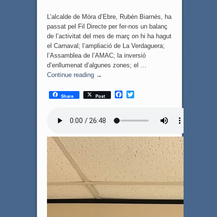
L’alcalde de Móra d’Ebre, Rubén Biarnés, ha
passat pel Fil Directe per fer-nos un balanç
de l’activitat del mes de març on hi ha hagut
el Carnaval; l’ampliació de La Verdaguera;
l’Assamblea de l’AMAC; la inversió
d’enllumenat d’algunes zones; el …
Continue reading
→
F
T
Share
Post
a
w
c
i
e
t
b
t
o
e
o
r
k