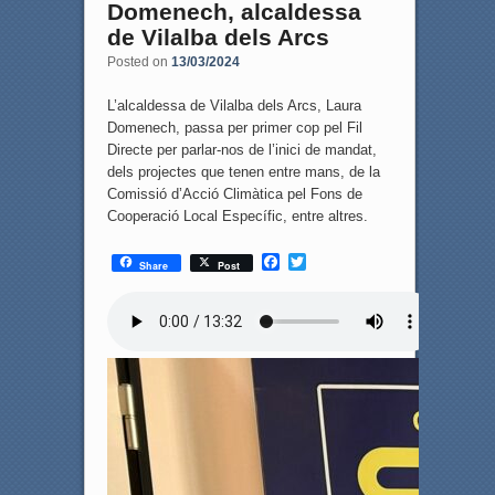
Domenech, alcaldessa
de Vilalba dels Arcs
Posted on
13/03/2024
L’alcaldessa de Vilalba dels Arcs, Laura
Domenech, passa per primer cop pel Fil
Directe per parlar-nos de l’inici de mandat,
dels projectes que tenen entre mans, de la
Comissió d’Acció Climàtica pel Fons de
Cooperació Local Específic, entre altres.
F
T
Share
Post
a
w
c
i
e
t
b
t
o
e
o
r
k