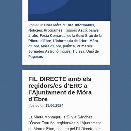
Posted in
Hora Móra d'Ebre
,
Informatius
,
Notícies
,
Programes
|
Tagged
Ascó
,
banys
àrabs
,
Festa Comarcal de la Gent Gran de la
Ribera d'Ebre
,
L'Informatiu de l'Hora Móra
d'Ebre
,
Móra d'Ebre
,
política
,
Primeres
Jornades Astronòmiques
,
Tivissa
,
Unió de
Pagesos
FIL DIRECTE amb els
regidors/es d’ERC a
l’Ajuntament de Móra
d’Ebre
Posted on
19/06/2024
La Marta Montagut, la Sílvia Sánchez i
l’Òscar Fortuño, regidors/es a l’Ajuntament
de Móra d’Ebre, passen pel Fil Directe per