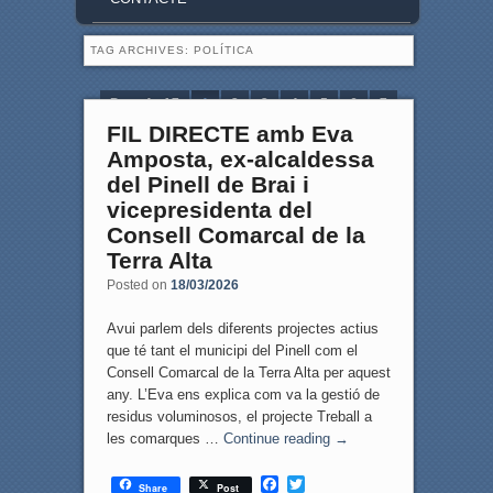
TAG ARCHIVES:
POLÍTICA
Page 1 of 7
1
2
3
4
5
6
7
FIL DIRECTE amb Eva
Amposta, ex-alcaldessa
del Pinell de Brai i
vicepresidenta del
Consell Comarcal de la
Terra Alta
Posted on
18/03/2026
Avui parlem dels diferents projectes actius
que té tant el municipi del Pinell com el
Consell Comarcal de la Terra Alta per aquest
any. L’Eva ens explica com va la gestió de
residus voluminosos, el projecte Treball a
les comarques …
Continue reading
→
F
T
Share
Post