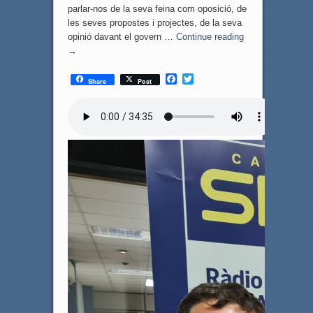
parlar-nos de la seva feina com oposició, de
les seves propostes i projectes, de la seva
opinió davant el govern …
Continue reading
→
F
T
Share
Post
a
w
c
i
e
t
b
t
o
e
o
r
k