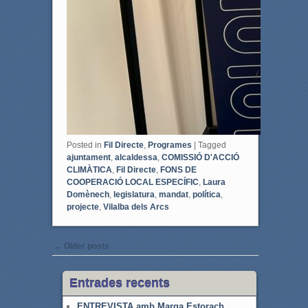
Posted in
Fil Directe
,
Programes
|
Tagged
ajuntament
,
alcaldessa
,
COMISSIÓ D'ACCIÓ
CLIMÀTICA
,
Fil Directe
,
FONS DE
COOPERACIÓ LOCAL ESPECÍFIC
,
Laura
Domènech
,
legislatura
,
mandat
,
política
,
projecte
,
Vilalba dels Arcs
Post navigation
←
Older posts
Entrades recents
ENTREVISTA amb Marga Estorach,