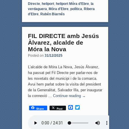
Directe
,
heliport
,
heliport Móra d'Ebre
,
la
verdaguera
,
Móra d'Ebre
,
política
,
Ribera
d'Ebre
,
Rubén Biarnés
FIL DIRECTE amb Jesús
Àlvarez, alcalde de
Móra la Nova
Posted on
31/12/2025
L’alcalde de Móra La Nova, Jesús Álvarez,
ha passat pel Fil Directe per parlar-nos de
les novetats del municipi i de la comarca.
Avui hem parlat sobre la visita del president
de la Generalitat, Salvador Illa, per inaugurar
la connexió …
Continue reading
→
F
T
Share
Post
a
w
c
i
e
t
b
t