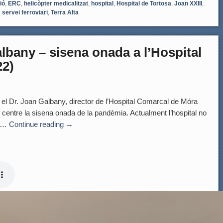
ió
,
ERC
,
helicòpter medicalitzat
,
hospital
,
Hospital de Tortosa
,
Joan XXIII
,
,
servei ferroviari
,
Terra Alta
lbany – sisena onada a l’Hospital
22)
. Joan Galbany, director de l’Hospital Comarcal de Móra
l centre la sisena onada de la pandèmia. Actualment l’hospital no
s …
Continue reading
→