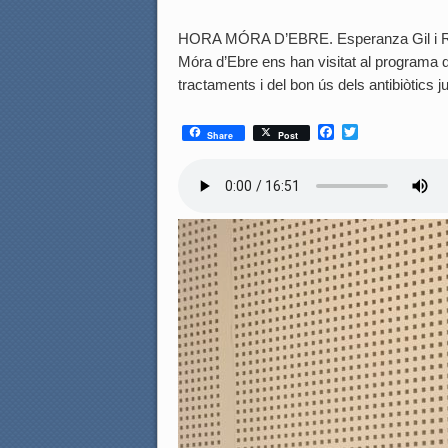
HORA MÓRA D’EBRE. Esperanza Gil i Reb
Móra d’Ebre ens han visitat al programa d’
tractaments i del bon ús dels antibiòtics 
F
T
Share
Post
a
w
c
i
e
t
b
t
o
e
o
r
k