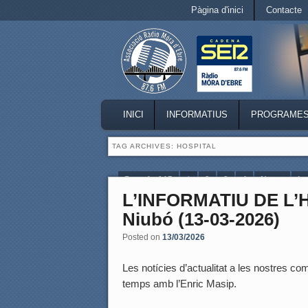
Secondary menu
Pàgina d'inici
Contacte
Skip to primary content
Skip to secondary content
MAIN MENU
INICI
INFORMATIUS
PROGRAME
SKIP TO PRIMARY CONTENT
SKIP TO SECONDARY CONTENT
TAG ARCHIVES:
HOSPITAL
Page 1 of 15
1
2
3
4
Next ›
La
L’INFORMATIU DE L
Niubó (13-03-2026)
Posted on
13/03/2026
Les notícies d’actualitat a les nostres coma
temps amb l’Enric Masip.