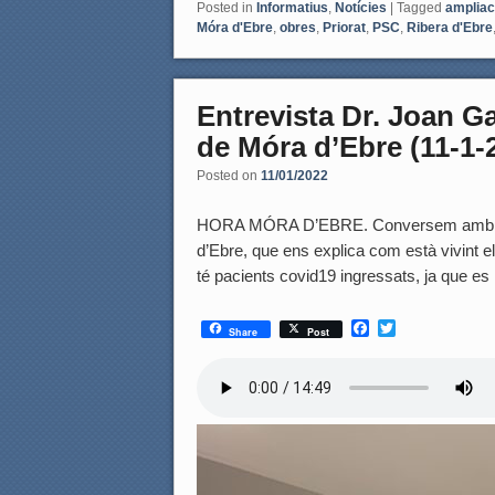
Posted in
Informatius
,
Notícies
|
Tagged
ampliac
Móra d'Ebre
,
obres
,
Priorat
,
PSC
,
Ribera d'Ebre
Entrevista Dr. Joan Ga
de Móra d’Ebre (11-1-
Posted on
11/01/2022
HORA MÓRA D’EBRE. Conversem amb el Dr
d’Ebre, que ens explica com està vivint e
té pacients covid19 ingressats, ja que e
F
T
Share
Post
a
w
c
i
e
t
b
t
o
e
o
r
k