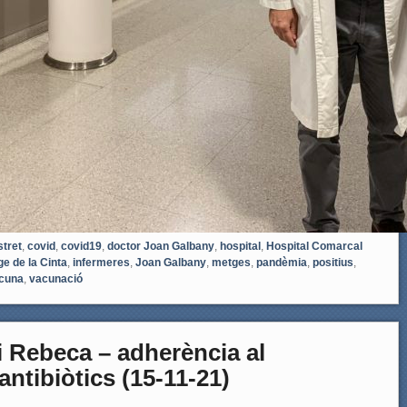
stret
,
covid
,
covid19
,
doctor Joan Galbany
,
hospital
,
Hospital Comarcal
ge de la Cinta
,
infermeres
,
Joan Galbany
,
metges
,
pandèmia
,
positius
,
cuna
,
vacunació
i Rebeca – adherència al
antibiòtics (15-11-21)