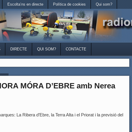
Escolta’ns en directe
Política de cookies
Qui som?
S
DIRECTE
QUI SOM?
CONTACTE
st »
’HORA MÓRA D’EBRE amb Nerea
rques: La Ribera d’Ebre, la Terra Alta i el Priorat i la previsió del