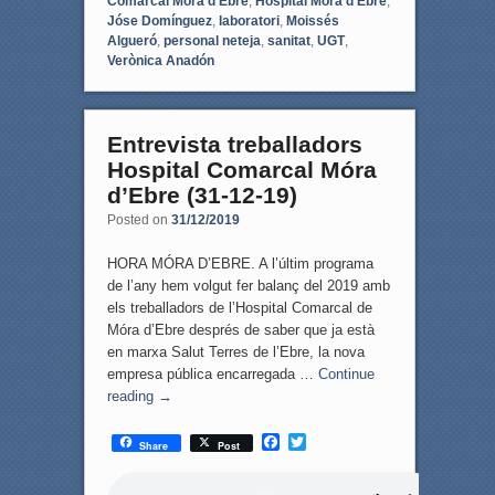
Comarcal Móra d'Ebre
,
Hospital Móra d'Ebre
,
Jóse Domínguez
,
laboratori
,
Moissés
Algueró
,
personal neteja
,
sanitat
,
UGT
,
Verònica Anadón
Entrevista treballadors
Hospital Comarcal Móra
d’Ebre (31-12-19)
Posted on
31/12/2019
HORA MÓRA D’EBRE. A l’últim programa
de l’any hem volgut fer balanç del 2019 amb
els treballadors de l’Hospital Comarcal de
Móra d’Ebre després de saber que ja està
en marxa Salut Terres de l’Ebre, la nova
empresa pública encarregada …
Continue
reading
→
F
T
Share
Post
a
w
c
i
e
t