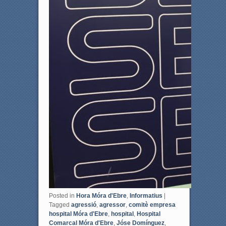
Posted in
Hora Móra d'Ebre
,
Informatius
|
Tagged
agressió
,
agressor
,
comitè empresa
hospital Móra d'Ebre
,
hospital
,
Hospital
Comarcal Móra d'Ebre
,
Jóse Domínguez
,