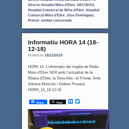
Directe Hospital Móra d'Ebre
,
GECOHSA
,
Hospital Comarcal de Móra d'Ebre
,
Hospital
Comarcal Móra d'Ebre
,
Jóse Domínguez
,
Priorat
,
sanitat concertada
Informatiu HORA 14 (18-
12-18)
Posted on
18/12/2018
HORA 14. L’informatiu del migdia de Ràdio
Móra d’Ebre SER amb l’actualitat de la
Ribera d’Ebre, la Terra Alta i el Priorat. Amb
Adriana Monclús i Andreu Prunera.
HORA_14_18-12-18
F
T
Share
Post
a
w
c
i
e
t
b
t
o
e
o
r