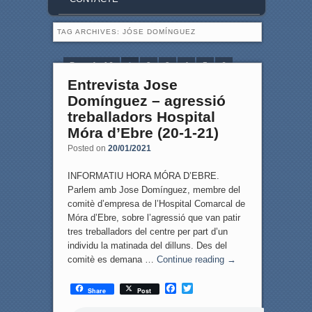
TAG ARCHIVES:
JÓSE DOMÍNGUEZ
Page 1 of 6
1
2
3
4
5
6
Entrevista Jose
Domínguez – agressió
treballadors Hospital
Móra d’Ebre (20-1-21)
Posted on
20/01/2021
INFORMATIU HORA MÓRA D’EBRE.
Parlem amb Jose Domínguez, membre del
comitè d’empresa de l’Hospital Comarcal de
Móra d’Ebre, sobre l’agressió que van patir
tres treballadors del centre per part d’un
individu la matinada del dilluns. Des del
comitè es demana …
Continue reading
→
F
T
Share
Post
a
w
c
i