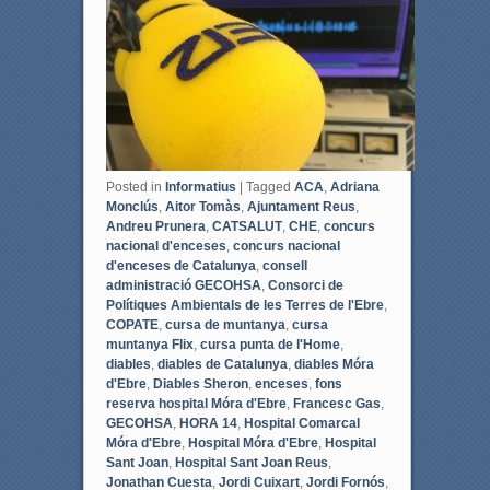
k
Posted in
Informatius
|
Tagged
ACA
,
Adriana
Monclús
,
Aitor Tomàs
,
Ajuntament Reus
,
Andreu Prunera
,
CATSALUT
,
CHE
,
concurs
nacional d'enceses
,
concurs nacional
d'enceses de Catalunya
,
consell
administració GECOHSA
,
Consorci de
Polítiques Ambientals de les Terres de l'Ebre
,
COPATE
,
cursa de muntanya
,
cursa
muntanya Flix
,
cursa punta de l'Home
,
diables
,
diables de Catalunya
,
diables Móra
d'Ebre
,
Diables Sheron
,
enceses
,
fons
reserva hospital Móra d'Ebre
,
Francesc Gas
,
GECOHSA
,
HORA 14
,
Hospital Comarcal
Móra d'Ebre
,
Hospital Móra d'Ebre
,
Hospital
Sant Joan
,
Hospital Sant Joan Reus
,
Jonathan Cuesta
,
Jordi Cuixart
,
Jordi Fornós
,