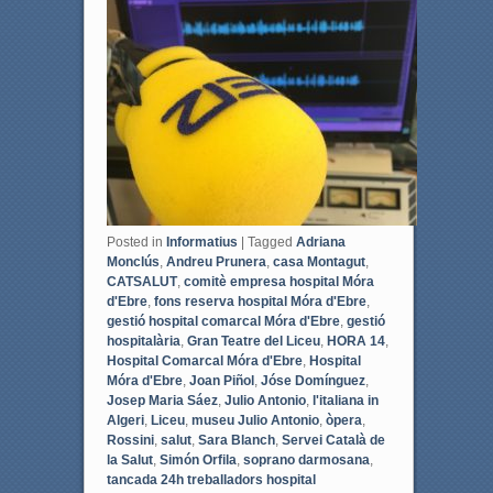
e
t
b
t
o
e
o
r
k
Posted in
Informatius
|
Tagged
Adriana
Monclús
,
Andreu Prunera
,
casa Montagut
,
CATSALUT
,
comitè empresa hospital Móra
d'Ebre
,
fons reserva hospital Móra d'Ebre
,
gestió hospital comarcal Móra d'Ebre
,
gestió
hospitalària
,
Gran Teatre del Liceu
,
HORA 14
,
Hospital Comarcal Móra d'Ebre
,
Hospital
Móra d'Ebre
,
Joan Piñol
,
Jóse Domínguez
,
Josep Maria Sáez
,
Julio Antonio
,
l'italiana in
Algeri
,
Liceu
,
museu Julio Antonio
,
òpera
,
Rossini
,
salut
,
Sara Blanch
,
Servei Català de
la Salut
,
Simón Orfila
,
soprano darmosana
,
tancada 24h treballadors hospital