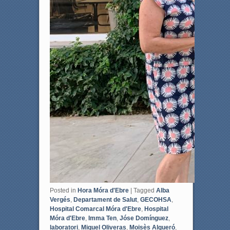
Posted in
Hora Móra d'Ebre
|
Tagged
Alba
Vergés
,
Departament de Salut
,
GECOHSA
,
Hospital Comarcal Móra d'Ebre
,
Hospital
Móra d'Ebre
,
Imma Ten
,
Jóse Domínguez
,
laboratori
,
Miquel Oliveras
,
Moisès Algueró
,