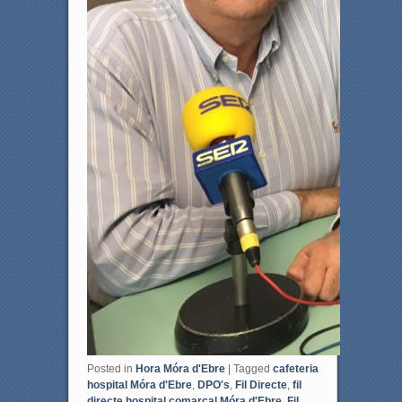
Posted in
Hora Móra d'Ebre
|
Tagged
cafeteria
hospital Móra d'Ebre
,
DPO's
,
Fil Directe
,
fil
directe hospital comarcal Móra d'Ebre
,
Fil