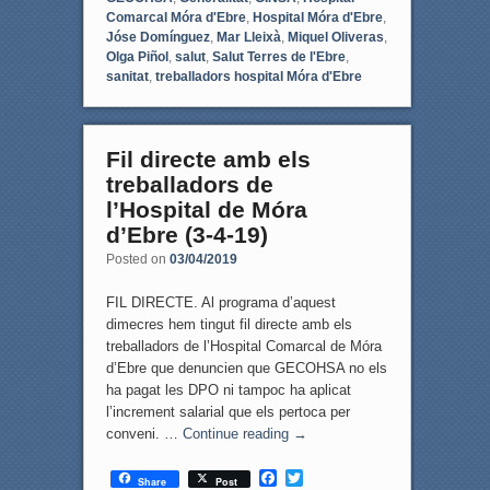
Comarcal Móra d'Ebre
,
Hospital Móra d'Ebre
,
Jóse Domínguez
,
Mar Lleixà
,
Miquel Oliveras
,
Olga Piñol
,
salut
,
Salut Terres de l'Ebre
,
sanitat
,
treballadors hospital Móra d'Ebre
Fil directe amb els
treballadors de
l’Hospital de Móra
d’Ebre (3-4-19)
Posted on
03/04/2019
FIL DIRECTE. Al programa d’aquest
dimecres hem tingut fil directe amb els
treballadors de l’Hospital Comarcal de Móra
d’Ebre que denuncien que GECOHSA no els
ha pagat les DPO ni tampoc ha aplicat
l’increment salarial que els pertoca per
conveni. …
Continue reading
→
F
T
Share
Post