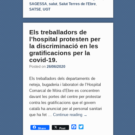
SAGESSA
,
salut
,
Salut Terres de l'Ebre
,
SATSE
,
UGT
Els treballadors de
l’hospital protesten per
la discriminació en les
gratificacions per la
covid-19.
Posted on
26/06/2020
Els treballadors dels departaments de
neteja, bugaderia i laboratori de l’Hospital
Comarcal de Móra d’Ebre es concentren
davant les portes del centre per protestar
contra les gratificacions que el govern
català ha anunciat per al personal sanitari
que ha fet …
Continue reading
→
F
T
Share
Post
a
w