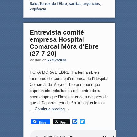
Salut Terres de l'Ebre
,
sanitat
,
urgències
,
vigilància
Entrevista comitè
empresa Hospital
Comarcal Móra d’Ebre
(27-7-20)
Posted on
27/07/2020
HORA MÓRA D’EBRE. Parlem amb els
membres del comitè d’empresa de l’Hospital
Comarcal de Móra d’Ebre per saber què
esperen els treballadors del centre de la
nova etapa que l’hospital enceta després de
que el Departament de Salut hagi culminat
…
Continue reading
→
F
T
Share
Post
a
w
c
i
e
t