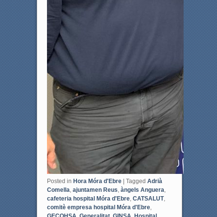
Posted in
Hora Móra d'Ebre
|
Tagged
Adrià
Comella
,
ajuntamen Reus
,
àngels Anguera
,
cafeteria hospital Móra d'Ebre
,
CATSALUT
,
comitè empresa hospital Móra d'Ebre
,
GECOHSA
,
Generalitat
,
GINSA
,
Hospital