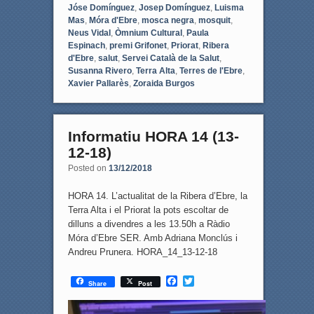
Jóse Domínguez
,
Josep Domínguez
,
Luisma
Mas
,
Móra d'Ebre
,
mosca negra
,
mosquit
,
Neus Vidal
,
Òmnium Cultural
,
Paula
Espinach
,
premi Grifonet
,
Priorat
,
Ribera
d'Ebre
,
salut
,
Servei Català de la Salut
,
Susanna Rivero
,
Terra Alta
,
Terres de l'Ebre
,
Xavier Pallarès
,
Zoraida Burgos
Informatiu HORA 14 (13-
12-18)
Posted on
13/12/2018
HORA 14. L’actualitat de la Ribera d’Ebre, la
Terra Alta i el Priorat la pots escoltar de
dilluns a divendres a les 13.50h a Ràdio
Móra d’Ebre SER. Amb Adriana Monclús i
Andreu Prunera. HORA_14_13-12-18
F
T
Share
Post
a
w
c
i