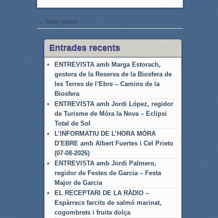
Post navigation
←
Older posts
Entrades recents
ENTREVISTA amb Marga Estorach,
gestora de la Reserva de la Biosfera de
les Terres de l’Ebre – Camins de la
Biosfera
ENTREVISTA amb Jordi López, regidor
de Turisme de Móra la Nova – Eclipsi
Total de Sol
L’INFORMATIU DE L’HORA MÓRA
D’EBRE amb Albert Fuertes i Cel Prieto
(07-08-2026)
ENTREVISTA amb Jordi Palmero,
regidor de Festes de Garcia – Festa
Major de Garcia
EL RECEPTARI DE LA RÀDIO –
Espàrrecs farcits de salmó marinat,
cogombrets i fruita dolça