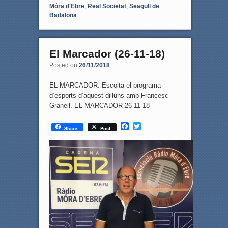
Móra d'Ebre
,
Real Societat
,
Seagull de
Badalona
El Marcador (26-11-18)
Posted on
26/11/2018
EL MARCADOR. Escolta el programa
d’esports d’aquest dilluns amb Francesc
Granell. EL MARCADOR 26-11-18
F
T
Share
Post
a
w
c
i
e
t
b
t
o
e
o
r
k