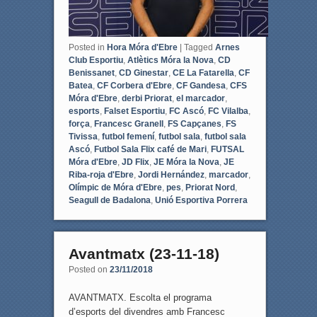
Posted in
Hora Móra d'Ebre
|
Tagged
Arnes
Club Esportiu
,
Atlètics Móra la Nova
,
CD
Benissanet
,
CD Ginestar
,
CE La Fatarella
,
CF
Batea
,
CF Corbera d'Ebre
,
CF Gandesa
,
CFS
Móra d'Ebre
,
derbi Priorat
,
el marcador
,
esports
,
Falset Esportiu
,
FC Ascó
,
FC Vilalba
,
força
,
Francesc Granell
,
FS Capçanes
,
FS
Tivissa
,
futbol femení
,
futbol sala
,
futbol sala
Ascó
,
Futbol Sala Flix café de Mari
,
FUTSAL
Móra d'Ebre
,
JD Flix
,
JE Móra la Nova
,
JE
Riba-roja d'Ebre
,
Jordi Hernández
,
marcador
,
Olímpic de Móra d'Ebre
,
pes
,
Priorat Nord
,
Seagull de Badalona
,
Unió Esportiva Porrera
Avantmatx (23-11-18)
Posted on
23/11/2018
AVANTMATX. Escolta el programa
d’esports del divendres amb Francesc