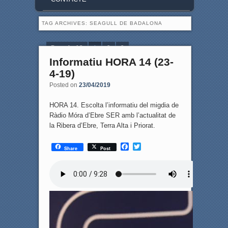
TAG ARCHIVES:
SEAGULL DE BADALONA
Page 1 of 3
1
2
3
Informatiu HORA 14 (23-
4-19)
Posted on
23/04/2019
HORA 14. Escolta l’informatiu del migdia de
Ràdio Móra d’Ebre SER amb l’actualitat de
la Ribera d’Ebre, Terra Alta i Priorat.
F
T
Share
Post
a
w
c
i
e
t
b
t
o
e
o
r
k