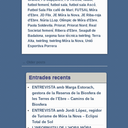
futbol femení
,
futbol sala
,
futbol sala Ascó
,
Futbol Sala Flix café de Mari
,
FUTSAL Móra
d'Ebre
,
JD Flix
,
JE Móra la Nova
,
JE Riba-roja
d'Ebre
,
Núria LLop
,
Olímpic de Móra d'Ebre
,
Paola Soldevila
,
Priorat
,
Priorat Nord
,
Real
Societat femení
,
Ribera d'Ebre
,
Seagull de
Badalona
,
segona fase tècnica twirling
,
Terra
Alta
,
twirling
,
twirling Móra la Nova
,
Unió
Esportiva Porrera
Post navigation
←
Older posts
Entrades recents
ENTREVISTA amb Marga Estorach,
gestora de la Reserva de la Biosfera de
les Terres de l’Ebre – Camins de la
Biosfera
ENTREVISTA amb Jordi López, regidor
de Turisme de Móra la Nova – Eclipsi
Total de Sol
L’INFORMATIU DE L’HORA MÓRA