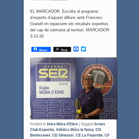
EL MARCADOR. Escolta el programa
d’esports d’aquest dilluns amb Francesc
Granell on repassem els resultats esportius
del cap de setmana al territori. MARCADOR
3-12-18
F
T
Share
Post
a
w
c
i
e
t
b
t
o
e
o
r
k
Posted in
Hora Móra d'Ebre
|
Tagged
Arnes
Club Esportiu
,
Atlètics Móra la Nova
,
CD
Benissanet
,
CD Ginestar
,
CE La Fatarella
,
CF