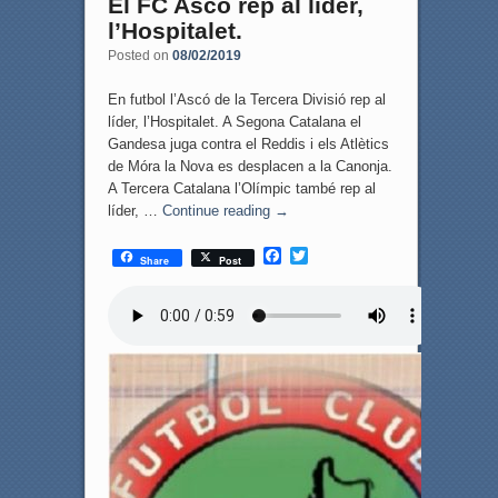
El FC Ascó rep al líder,
l’Hospitalet.
Posted on
08/02/2019
En futbol l’Ascó de la Tercera Divisió rep al
líder, l’Hospitalet. A Segona Catalana el
Gandesa juga contra el Reddis i els Atlètics
de Móra la Nova es desplacen a la Canonja.
A Tercera Catalana l’Olímpic també rep al
líder, …
Continue reading
→
F
T
Share
Post
a
w
c
i
e
t
b
t
o
e
o
r
k