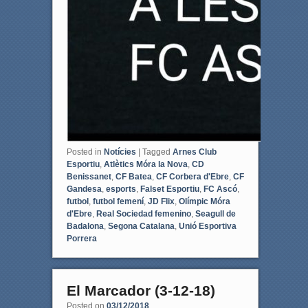
Posted in
Notícies
|
Tagged
Arnes Club
Esportiu
,
Atlètics Móra la Nova
,
CD
Benissanet
,
CF Batea
,
CF Corbera d'Ebre
,
CF
Gandesa
,
esports
,
Falset Esportiu
,
FC Ascó
,
futbol
,
futbol femení
,
JD Flix
,
Olímpic Móra
d'Ebre
,
Real Sociedad femenino
,
Seagull de
Badalona
,
Segona Catalana
,
Unió Esportiva
Porrera
El Marcador (3-12-18)
Posted on
03/12/2018