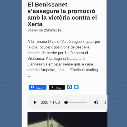
El Benissanet
s’assegura la promoció
amb la victòria contra el
Xerta
Posted on
25/02/2019
A la Tercera Divisió l’Ascó segueix quart per
la coa, ocupant posicions de descens,
després de perdre per 1 a 0 contra el
Vilafranca. A la Segona Catalana el
Gandesa va empatar sense gols a casa
contra l’Amposta, i els …
Continue reading
→
F
T
Share
Post
a
w
c
i
e
t
b
t
o
e
o
r
k