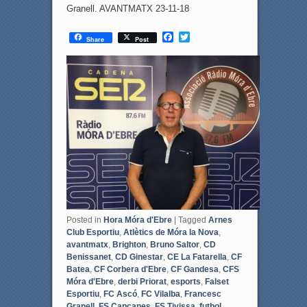
Granell. AVANTMATX 23-11-18
F
T
Share
Post
a
w
c
i
e
t
b
t
o
e
o
r
k
Posted in
Hora Móra d'Ebre
|
Tagged
Arnes
Club Esportiu
,
Atlètics de Móra la Nova
,
avantmatx
,
Brighton
,
Bruno Saltor
,
CD
Benissanet
,
CD Ginestar
,
CE La Fatarella
,
CF
Batea
,
CF Corbera d'Ebre
,
CF Gandesa
,
CFS
Móra d'Ebre
,
derbi Priorat
,
esports
,
Falset
Esportiu
,
FC Ascó
,
FC Vilalba
,
Francesc
Granell
,
FS Capçanes
,
FS Tivissa
,
futbol
,