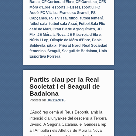
Batea
,
CF Corbera d'Ebre
,
CF Gandesa
,
CFS
Móra d'Ebre
,
esports
,
Falset Esportiu
,
FC
Ascó
,
FC Vilalba
,
Francesc Granell
,
FS
Capçanes
,
FS Tivissa
,
futbol
,
futbol femení
,
futbol sala
,
futbol sala Ascó
,
Futbol Sala Flix
café de Mari
,
Grau Bladé Agroquímics
,
JD
Flix
,
JE Móra la Nova
,
JE Riba-roja d'Ebre
,
Núria LLop
,
Olímpic de Móra d'Ebre
,
Paola
Soldevila
,
pitxixi
,
Priorat Nord
,
Real Sociedad
femenino
,
Seagull
,
Seagull de Badalona
,
Unió
Esportiva Porrera
Partits clau per la Real
Societat i el Seagull de
Badalona
Posted on
30/11/2018
L’Ascó rep demà al Reus Deportiu amb la
intenció d’allunyar-se del descens a Tercera
Divisió. A Segona Catalana, el Gandesa rep
a l’Ampolla i els Atlètics de Móra la Nova