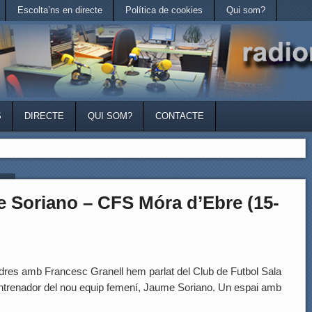
Escolta’ns en directe
Política de cookies
Qui som?
S
DIRECTE
QUI SOM?
CONTACTE
t »
Soriano – CFS Móra d’Ebre (15-
res amb Francesc Granell hem parlat del Club de Futbol Sala
ntrenador del nou equip femení, Jaume Soriano. Un espai amb