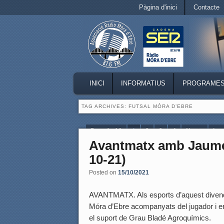
Secondary menu
Pàgina d'inici
Contacte
Skip to primary content
Skip to secondary content
MAIN MENU
INICI
INFORMATIUS
PROGRAME
SKIP TO PRIMARY CONTENT
SKIP TO SECONDARY CONTENT
TAG ARCHIVES:
FUTSAL MÓRA D’EBRE
Page 1 of 9
1
2
3
4
Next ›
Las
Avantmatx amb Jaume 
10-21)
Posted on
15/10/2021
AVANTMATX. Als esports d’aquest divend
Móra d’Ebre acompanyats del jugador i e
el suport de Grau Bladé Agroquímics.