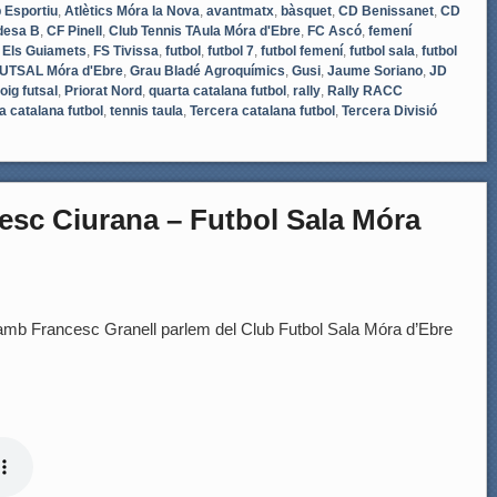
 Esportiu
,
Atlètics Móra la Nova
,
avantmatx
,
bàsquet
,
CD Benissanet
,
CD
desa B
,
CF Pinell
,
Club Tennis TAula Móra d'Ebre
,
FC Ascó
,
femení
 Els Guiamets
,
FS Tivissa
,
futbol
,
futbol 7
,
futbol femení
,
futbol sala
,
futbol
UTSAL Móra d'Ebre
,
Grau Bladé Agroquímics
,
Gusi
,
Jaume Soriano
,
JD
ig futsal
,
Priorat Nord
,
quarta catalana futbol
,
rally
,
Rally RACC
 catalana futbol
,
tennis taula
,
Tercera catalana futbol
,
Tercera Divisió
sc Ciurana – Futbol Sala Móra
mb Francesc Granell parlem del Club Futbol Sala Móra d’Ebre