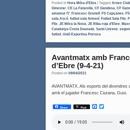
Posted in
Hora Móra d'Ebre
|
Tagged
Arnes Club
Ginestar
,
CE La Fatarella
,
CF Gandesa
,
CF Gan
amateur f7
,
Francesc Granell
,
FS Capçanes
,
FS
sala Ascó
,
futbol sala femení
,
Futbol Sala Flix
,
F
Flix
,
JE Móra la Nova
,
JE Riba-roja d'Ebre
,
Masro
Catalunya Costa Daurada
,
Santi Llorens
,
segona
futbol
,
Unió Esportiva Porrera
Avantmatx amb France
d’Ebre (9-4-21)
Posted on
09/04/2021
AVANTMATX. Als esports del divendres a
amb el jugador Francesc Ciurana, Gusi.
F
T
Share
Post
a
w
c
i
e
t
b
t
o
e