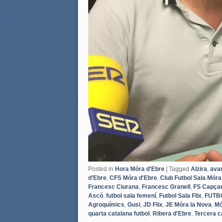
Posted in
Hora Móra d'Ebre
|
Tagged
Alzira
,
ava
d'Ebre
,
CFS Móra d'Ebre
,
Club Futbol Sala Móra
Francesc Ciurana
,
Francesc Granell
,
FS Capça
Ascó
,
futbol sala femení
,
Futbol Sala Flix
,
FUTB
Agroquímics
,
Gusi
,
JD Flix
,
JE Móra la Nova
,
Mó
quarta catalana futbol
,
Ribera d'Ebre
,
Tercera c