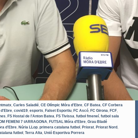
ntmatx
,
Carles Saladié
,
CE Olímpic Móra d'Ebre
,
CF Batea
,
CF Corbera
 d'Ebre
,
covid19
,
esports
,
Falset Esportiu
,
FC Ascó
,
FC Girona
,
FCF
,
nes
,
FS Hostal de l'Anton Batea
,
FS Tivissa
,
futbol fmeneí
,
futbol sala
OM FEMENI 7 tARRAGONA
,
FUTSAL Móra d'Ebre
,
Grau Bladé
ra d'Ebre
,
Núria LLop
,
primera catalana futbol
,
Priorat
,
Priorat Nord
,
atalana futbol
,
Terra Alta
,
Unió Esportiva Porrera