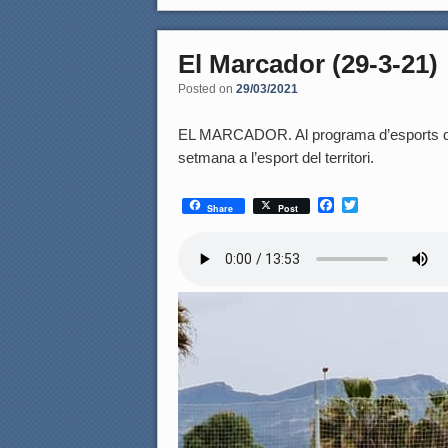
El Marcador (29-3-21)
Posted on
29/03/2021
EL MARCADOR. Al programa d’esports del 
setmana a l’esport del territori.
F
T
Share
Post
a
w
c
i
e
t
b
t
o
e
o
r
k