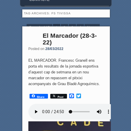
TAG ARCHIVES:
FS TIVISSA
Page 1 of 15
1
2
3
4
Next ›
El Marcador (28-3-
Last »
22)
Posted on
28/03/2022
EL MARCADOR. Francesc Granell ens
porta els resultats de la jornada esportiva
d’aquest cap de setmana en un nou
marcador on repassem el pitxixi
acompanyats de Grau Bladé Agroquímics.
F
T
Share
Post
a
w
c
i
e
t
b
t
o
e
o
r
k