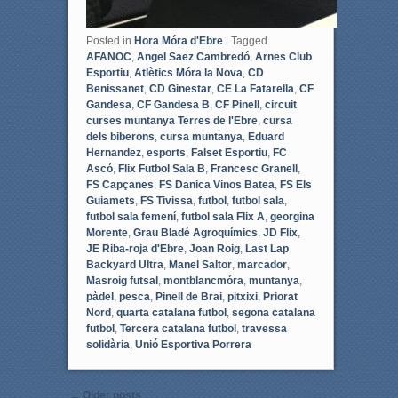
Posted in
Hora Móra d'Ebre
|
Tagged
AFANOC
,
Angel Saez Cambredó
,
Arnes Club
Esportiu
,
Atlètics Móra la Nova
,
CD
Benissanet
,
CD Ginestar
,
CE La Fatarella
,
CF
Gandesa
,
CF Gandesa B
,
CF Pinell
,
circuit
curses muntanya Terres de l'Ebre
,
cursa
dels biberons
,
cursa muntanya
,
Eduard
Hernandez
,
esports
,
Falset Esportiu
,
FC
Ascó
,
Flix Futbol Sala B
,
Francesc Granell
,
FS Capçanes
,
FS Danica Vinos Batea
,
FS Els
Guiamets
,
FS Tivissa
,
futbol
,
futbol sala
,
futbol sala femení
,
futbol sala Flix A
,
georgina
Morente
,
Grau Bladé Agroquímics
,
JD Flix
,
JE Riba-roja d'Ebre
,
Joan Roig
,
Last Lap
Backyard Ultra
,
Manel Saltor
,
marcador
,
Masroig futsal
,
montblancmóra
,
muntanya
,
pàdel
,
pesca
,
Pinell de Brai
,
pitxixi
,
Priorat
Nord
,
quarta catalana futbol
,
segona catalana
futbol
,
Tercera catalana futbol
,
travessa
solidària
,
Unió Esportiva Porrera
Post navigation
←
Older posts