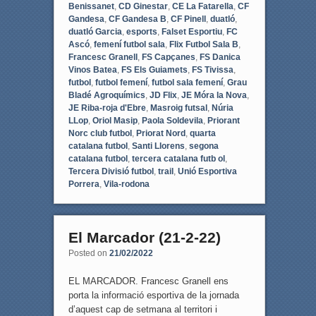
Benissanet
,
CD Ginestar
,
CE La Fatarella
,
CF
Gandesa
,
CF Gandesa B
,
CF Pinell
,
duatló
,
duatló Garcia
,
esports
,
Falset Esportiu
,
FC
Ascó
,
femení futbol sala
,
Flix Futbol Sala B
,
Francesc Granell
,
FS Capçanes
,
FS Danica
Vinos Batea
,
FS Els Guiamets
,
FS Tivissa
,
futbol
,
futbol femení
,
futbol sala femení
,
Grau
Bladé Agroquímics
,
JD Flix
,
JE Móra la Nova
,
JE Riba-roja d'Ebre
,
Masroig futsal
,
Núria
LLop
,
Oriol Masip
,
Paola Soldevila
,
Priorant
Norc club futbol
,
Priorat Nord
,
quarta
catalana futbol
,
Santi Llorens
,
segona
catalana futbol
,
tercera catalana futb ol
,
Tercera Divisió futbol
,
trail
,
Unió Esportiva
Porrera
,
Vila-rodona
El Marcador (21-2-22)
Posted on
21/02/2022
EL MARCADOR. Francesc Granell ens
porta la informació esportiva de la jornada
d’aquest cap de setmana al territori i