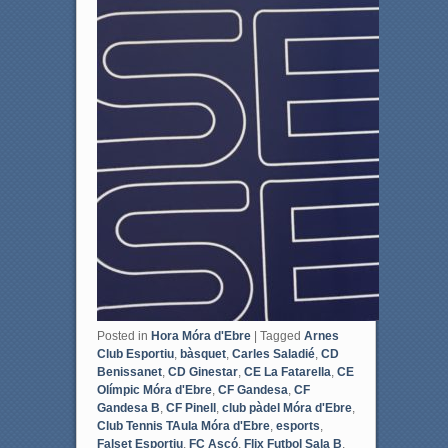
Posted in
Hora Móra d'Ebre
|
Tagged
Arnes
Club Esportiu
,
bàsquet
,
Carles Saladié
,
CD
Benissanet
,
CD Ginestar
,
CE La Fatarella
,
CE
Olímpic Móra d'Ebre
,
CF Gandesa
,
CF
Gandesa B
,
CF Pinell
,
club pàdel Móra d'Ebre
,
Club Tennis TAula Móra d'Ebre
,
esports
,
Falset Esportiu
,
FC Ascó
,
Flix Futbol Sala B
,