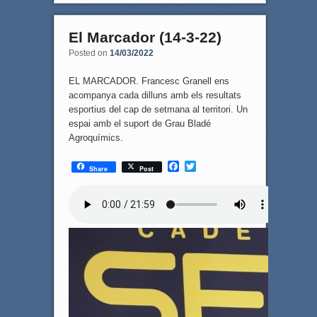
El Marcador (14-3-22)
Posted on
14/03/2022
EL MARCADOR. Francesc Granell ens
acompanya cada dilluns amb els resultats
esportius del cap de setmana al territori. Un
espai amb el suport de Grau Bladé
Agroquímics.
F
T
Share
Post
a
w
c
i
e
t
b
t
o
e
o
r
k