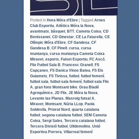
Posted in
Hora Móra d'Ebre
|
Tagged
Arnes
Club Esportiu
,
Atlètics Móra la Nova
,
avantmatx
,
bàsquet
,
BTT
,
Cameta Coixa
,
CD
Benissanet
,
CD Ginestar
,
CE La Fatarella
,
CE
Olímpic Móra d'Ebre
,
CF Gandesa
,
CF
Gandesa B
,
CF Pinell
,
cursa
,
cursa
muntanya
,
cursa muntanya Cameta Coixa
Miravet
,
esports
,
Falset Esportiu
,
FC Ascó
,
Flix Futbol Sala B
,
Francesc Granell
,
FS
Capçanes
,
FS Danica Vinos Batea
,
FS Els
Guiamets
,
FS Tivissa
,
futbol
,
futbol femení
,
futbol sala
,
futbol sala femení
,
futbol sala Flix
A
,
gran fons Montsant bike
,
Grau Bladé
Agroquímics
,
JD Flix
,
JE Móra la Nova
,
Levante las Planas
,
Masroig futsal A
,
Miravet
,
Montsant
,
Núria LLop
,
Paola
Soldevila
,
Priorat Nord
,
quarta catalana
futbol
,
segona catalana futbol
,
SEM Cameta
Coixa
,
Sergi Sales
,
Tercera catalana futbol
,
Tercera Divisió futbol
,
Ulldemolins
,
Unió
Esportiva Porrera
,
Villarreal femení