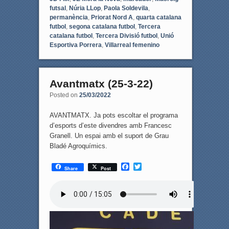
futsal
,
Núria LLop
,
Paola Soldevila
,
permanència
,
Priorat Nord A
,
quarta catalana
futbol
,
segona catalana futbol
,
Tercera
catalana futbol
,
Tercera Divisió futbol
,
Unió
Esportiva Porrera
,
Villarreal femenino
Avantmatx (25-3-22)
Posted on
25/03/2022
AVANTMATX. Ja pots escoltar el programa
d’esports d’este divendres amb Francesc
Granell. Un espai amb el suport de Grau
Bladé Agroquímics.
F
T
Share
Post
a
w
c
i
e
t
b
t
o
e
o
r
k