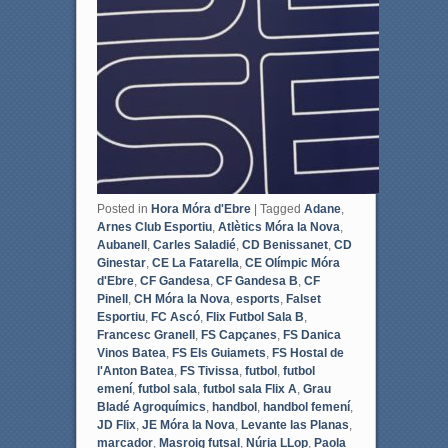
Posted in
Hora Móra d'Ebre
|
Tagged
Adane
,
Arnes Club Esportiu
,
Atlètics Móra la Nova
,
Aubanell
,
Carles Saladié
,
CD Benissanet
,
CD
Ginestar
,
CE La Fatarella
,
CE Olímpic Móra
d'Ebre
,
CF Gandesa
,
CF Gandesa B
,
CF
Pinell
,
CH Móra la Nova
,
esports
,
Falset
Esportiu
,
FC Ascó
,
Flix Futbol Sala B
,
Francesc Granell
,
FS Capçanes
,
FS Danica
Vinos Batea
,
FS Els Guiamets
,
FS Hostal de
l'Anton Batea
,
FS Tivissa
,
futbol
,
futbol
emení
,
futbol sala
,
futbol sala Flix A
,
Grau
Bladé Agroquímics
,
handbol
,
handbol femení
,
JD Flix
,
JE Móra la Nova
,
Levante las Planas
,
marcador
,
Masroig futsal
,
Núria LLop
,
Paola