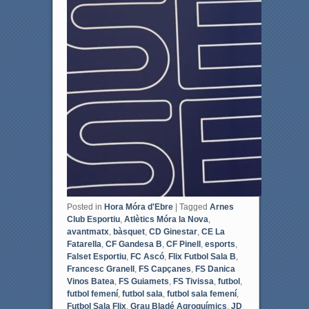
Posted in
Hora Móra d'Ebre
|
Tagged
Arnes
Club Esportiu
,
Atlètics Móra la Nova
,
avantmatx
,
bàsquet
,
CD Ginestar
,
CE La
Fatarella
,
CF Gandesa B
,
CF Pinell
,
esports
,
Falset Esportiu
,
FC Ascó
,
Flix Futbol Sala B
,
Francesc Granell
,
FS Capçanes
,
FS Danica
Vinos Batea
,
FS Guiamets
,
FS Tivissa
,
futbol
,
futbol femení
,
futbol sala
,
futbol sala femení
,
Futbol Sala Flix
,
Grau Bladé Agroquímics
,
JD