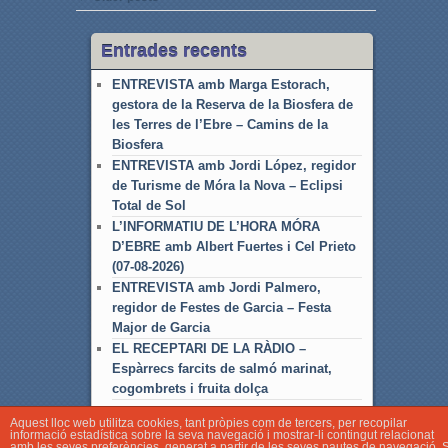
Entrades recents
ENTREVISTA amb Marga Estorach,
gestora de la Reserva de la Biosfera de
les Terres de l’Ebre – Camins de la
Biosfera
ENTREVISTA amb Jordi López, regidor
de Turisme de Móra la Nova – Eclipsi
Total de Sol
L’INFORMATIU DE L’HORA MÓRA
D’EBRE amb Albert Fuertes i Cel Prieto
(07-08-2026)
ENTREVISTA amb Jordi Palmero,
regidor de Festes de Garcia – Festa
Major de Garcia
EL RECEPTARI DE LA RÀDIO –
Espàrrecs farcits de salmó marinat,
cogombrets i fruita dolça
Aquest lloc web utilitza cookies, tant pròpies com de tercers, per recopilar
informació estadística sobre la seva navegació i mostrar-li contingut relacionat
amb les seves preferències, generat a partir de les seves pautes de navegació. S