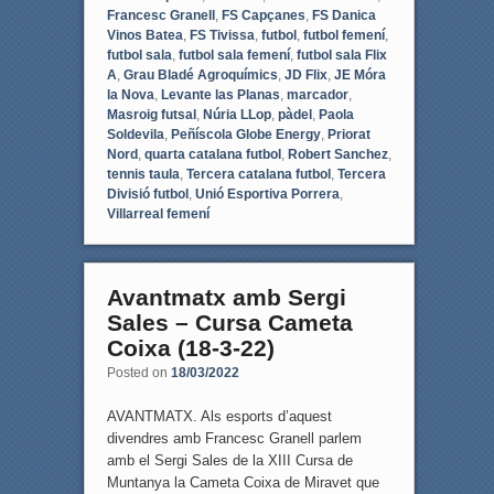
Francesc Granell
,
FS Capçanes
,
FS Danica
Vinos Batea
,
FS Tivissa
,
futbol
,
futbol femení
,
futbol sala
,
futbol sala femení
,
futbol sala Flix
A
,
Grau Bladé Agroquímics
,
JD Flix
,
JE Móra
la Nova
,
Levante las Planas
,
marcador
,
Masroig futsal
,
Núria LLop
,
pàdel
,
Paola
Soldevila
,
Peñíscola Globe Energy
,
Priorat
Nord
,
quarta catalana futbol
,
Robert Sanchez
,
tennis taula
,
Tercera catalana futbol
,
Tercera
Divisió futbol
,
Unió Esportiva Porrera
,
Villarreal femení
Avantmatx amb Sergi
Sales – Cursa Cameta
Coixa (18-3-22)
Posted on
18/03/2022
AVANTMATX. Als esports d’aquest
divendres amb Francesc Granell parlem
amb el Sergi Sales de la XIII Cursa de
Muntanya la Cameta Coixa de Miravet que