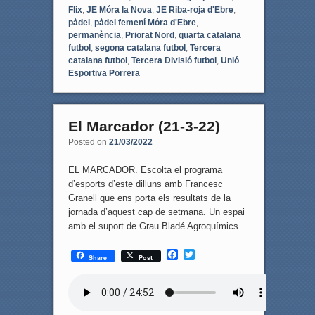
Flix
,
JE Móra la Nova
,
JE Riba-roja d'Ebre
,
pàdel
,
pàdel femení Móra d'Ebre
,
permanència
,
Priorat Nord
,
quarta catalana
futbol
,
segona catalana futbol
,
Tercera
catalana futbol
,
Tercera Divisió futbol
,
Unió
Esportiva Porrera
El Marcador (21-3-22)
Posted on
21/03/2022
EL MARCADOR. Escolta el programa
d’esports d’este dilluns amb Francesc
Granell que ens porta els resultats de la
jornada d’aquest cap de setmana. Un espai
amb el suport de Grau Bladé Agroquímics.
F
T
Share
Post
a
w
c
i
e
t
b
t
o
e