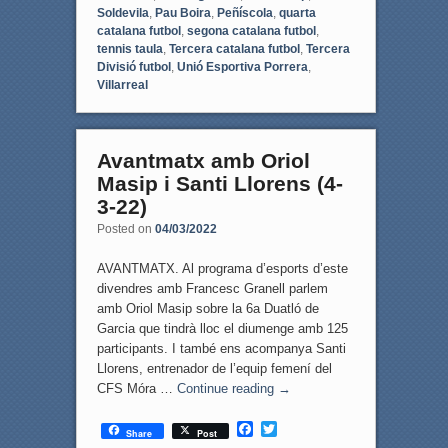
Soldevila
,
Pau Boira
,
Peñíscola
,
quarta
catalana futbol
,
segona catalana futbol
,
tennis taula
,
Tercera catalana futbol
,
Tercera
Divisió futbol
,
Unió Esportiva Porrera
,
Villarreal
Avantmatx amb Oriol
Masip i Santi Llorens (4-
3-22)
Posted on
04/03/2022
AVANTMATX. Al programa d’esports d’este
divendres amb Francesc Granell parlem
amb Oriol Masip sobre la 6a Duatló de
Garcia que tindrà lloc el diumenge amb 125
participants. I també ens acompanya Santi
Llorens, entrenador de l’equip femení del
CFS Móra …
Continue reading
→
F
T
Share
Post
a
w