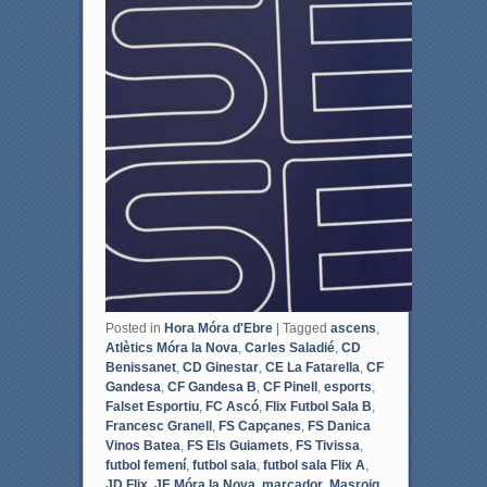
Posted in
Hora Móra d'Ebre
|
Tagged
ascens
,
Atlètics Móra la Nova
,
Carles Saladié
,
CD
Benissanet
,
CD Ginestar
,
CE La Fatarella
,
CF
Gandesa
,
CF Gandesa B
,
CF Pinell
,
esports
,
Falset Esportiu
,
FC Ascó
,
Flix Futbol Sala B
,
Francesc Granell
,
FS Capçanes
,
FS Danica
Vinos Batea
,
FS Els Guiamets
,
FS Tivissa
,
futbol femení
,
futbol sala
,
futbol sala Flix A
,
JD Flix
,
JE Móra la Nova
,
marcador
,
Masroig