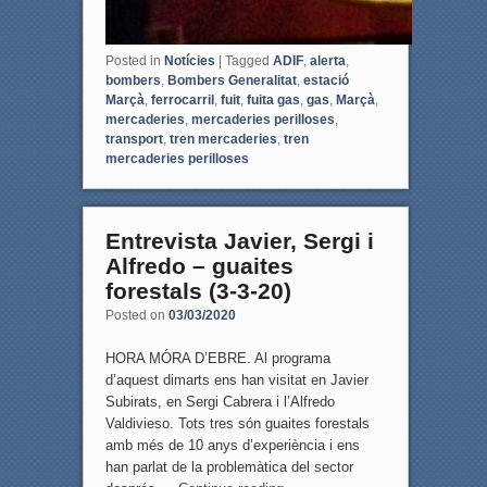
Posted in
Notícies
|
Tagged
ADIF
,
alerta
,
bombers
,
Bombers Generalitat
,
estació
Marçà
,
ferrocarril
,
fuit
,
fuita gas
,
gas
,
Marçà
,
mercaderies
,
mercaderies perilloses
,
transport
,
tren mercaderies
,
tren
mercaderies perilloses
Entrevista Javier, Sergi i
Alfredo – guaites
forestals (3-3-20)
Posted on
03/03/2020
HORA MÓRA D’EBRE. Al programa
d’aquest dimarts ens han visitat en Javier
Subirats, en Sergi Cabrera i l’Alfredo
Valdivieso. Tots tres són guaites forestals
amb més de 10 anys d’experiència i ens
han parlat de la problemàtica del sector