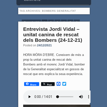
TAG ARCHIVES:
BOMBERS GENERALITAT
Page 1 of 6
1
2
3
4
5
6
Entrevista Jordi Vidal –
unitat canina de rescat
dels Bombers (24-12-21)
Posted on
24/12/2021
HORA MÓRA D’EBRE. Coneixem de més a
prop la unitat canina de rescat dels
Bombers amb el morenc Jordi Vidal, bomber
de la Generalitat especialitzat en gossos de
rescat que ens explica la seua experiència.
F
T
Share
Post
a
w
c
i
e
t
b
t
o
e
o
r