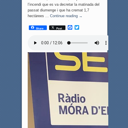
l’incendi que es va decretar la matinada del
passat diumenge i que ha cremat 1,7
hectàrees …
Continue reading
→
F
T
Share
Post
a
w
c
i
e
t
b
t
o
e
o
r
k