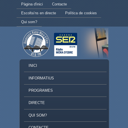
Secondary menu
Skip to primary content
Skip to secondary content
Pàgina d'inici
Contacte
Escolta’ns en directe
Política de cookies
Qui som?
MAIN MENU
INICI
SKIP TO PRIMARY CONTENT
SKIP TO SECONDARY CONTENT
INFORMATIUS
PROGRAMES
DIRECTE
QUI SOM?
CONTACTE