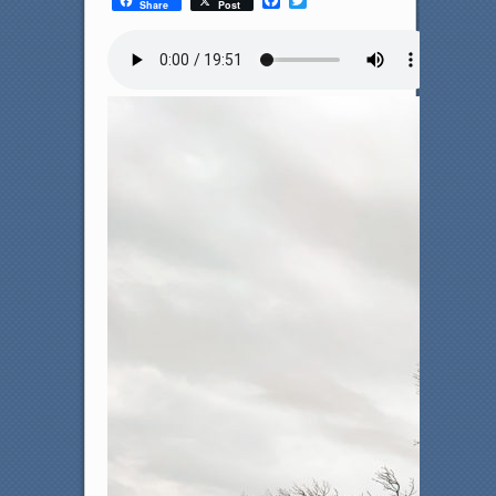
Share
Post
a
w
c
i
e
t
b
t
o
e
o
r
k