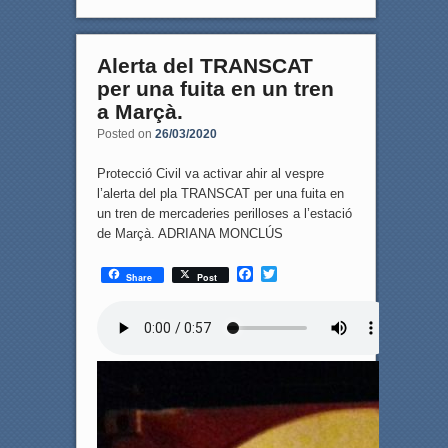
Alerta del TRANSCAT
per una fuita en un tren
a Marçà.
Posted on
26/03/2020
Protecció Civil va activar ahir al vespre
l’alerta del pla TRANSCAT per una fuita en
un tren de mercaderies perilloses a l’estació
de Marçà. ADRIANA MONCLÚS
F
T
Share
Post
a
w
c
i
e
t
b
t
o
e
o
r
k