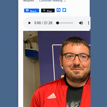
després …
Continue reading
→
F
T
Share
Post
a
w
c
i
e
t
b
t
o
e
o
r
k