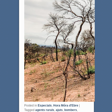
Posted in
Especials
,
Hora Móra d'Ebre
|
Tagged
agents rurals
,
ajuts
,
bombers
,