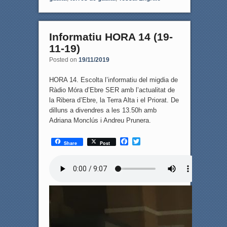
Informatiu HORA 14 (19-
11-19)
Posted on
19/11/2019
HORA 14. Escolta l’informatiu del migdia de
Ràdio Móra d’Ebre SER amb l’actualitat de
la Ribera d’Ebre, la Terra Alta i el Priorat. De
dilluns a divendres a les 13.50h amb
Adriana Monclús i Andreu Prunera.
F
T
Share
Post
a
w
c
i
e
t
b
t
o
e
o
r
k