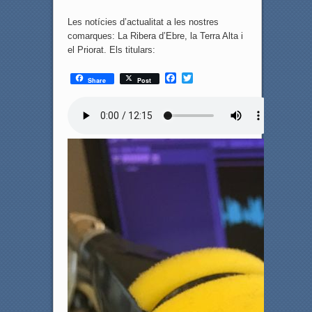
Les notícies d’actualitat a les nostres
comarques: La Ribera d’Ebre, la Terra Alta i
el Priorat. Els titulars:
F
T
Share
Post
a
w
c
i
e
t
b
t
o
e
o
r
k