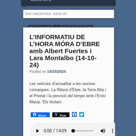
TAG ARCHIVES:
RESCAT
Page 1 of 5
1
2
3
4
5
L’INFORMATIU DE
L’HORA MÓRA D’EBRE
amb Albert Fuertes i
Lara Montalbo (14-10-
24)
Posted on
14/10/2024
Les notícies d’actualitat a les nostres
comarques: La Ribera d’Ebre, la Terra Alta i
el Priorat i la previsió del temps amb l’Enric
Masip. Els titulars:
F
T
Share
Post
a
w
c
i
e
t
b
t