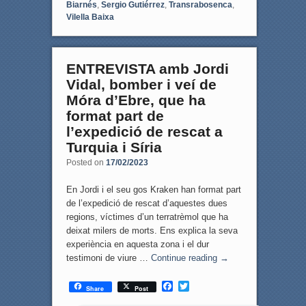
Biarnés
,
Sergio Gutiérrez
,
Transrabosenca
,
Vilella Baixa
ENTREVISTA amb Jordi
Vidal, bomber i veí de
Móra d’Ebre, que ha
format part de
l’expedició de rescat a
Turquia i Síria
Posted on
17/02/2023
En Jordi i el seu gos Kraken han format part
de l’expedició de rescat d’aquestes dues
regions, víctimes d’un terratrèmol que ha
deixat milers de morts. Ens explica la seva
experiència en aquesta zona i el dur
testimoni de viure …
Continue reading
→
F
T
Share
Post
a
w