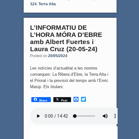
324
,
Terra Alta
L’INFORMATIU DE
L’HORA MÓRA D’EBRE
amb Albert Fuertes i
Laura Cruz (20-05-24)
Posted on
20/05/2024
Les notícies d’actualitat a les nostres
comarques: La Ribera d’Ebre, la Terra Alta i
el Priorat i la previsió del temps amb l’Enric
Masip. Els titulars:
F
T
Share
Post
a
w
c
i
e
t
b
t
o
e
o
r
k