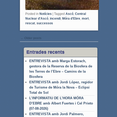
Posted in
Notícies
|
Tagged
Ascó
,
Central
Nuclear d'Ascó
,
incendi
,
Móra d'Ebre
,
mort
,
rescat
,
successos
Post navigation
←
Older posts
Entrades recents
ENTREVISTA amb Marga Estorach,
gestora de la Reserva de la Biosfera de
les Terres de l’Ebre – Camins de la
Biosfera
ENTREVISTA amb Jordi López, regidor
de Turisme de Móra la Nova – Eclipsi
Total de Sol
L’INFORMATIU DE L’HORA MÓRA
D’EBRE amb Albert Fuertes i Cel Prieto
(07-08-2026)
ENTREVISTA amb Jordi Palmero,