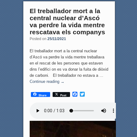
El treballador mort a la
central nuclear d’Ascó
va perdre la vida mentre
rescatava els companys
Posted on
25/11/2021
El treballador mort a la central nuclear
d’Ascó va perdre la vida mentre treballava
en el rescat de les persones que estaven
dins l’edifici on es va donar la fuita de diòxid
de carboni. El treballador no estava a …
Continue reading
→
F
T
Share
Post
a
w
c
i
e
t
b
t
o
e
o
r
k