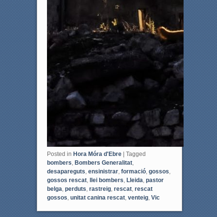
Posted in
Hora Móra d'Ebre
|
Tagged
bombers
,
Bombers Generalitat
,
desapareguts
,
ensinistrar
,
formació
,
gossos
,
gossos rescat
,
llei bombers
,
Lleida
,
pastor
belga
,
perduts
,
rastreig
,
rescat
,
rescat
gossos
,
unitat canina rescat
,
venteig
,
Vic