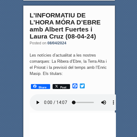
L’INFORMATIU DE
L’HORA MÓRA D’EBRE
amb Albert Fuertes i
Laura Cruz (08-04-24)
Posted on
08/04/2024
Les notícies d’actualitat a les nostres
comarques: La Ribera d’Ebre, la Terra Alta i
el Priorat i la previsió del temps amb l’Enric
Masip. Els titulars:
F
T
Share
Post
a
w
c
i
e
t
b
t
o
e
o
r
k