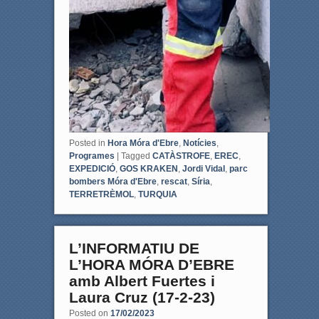
Posted in
Hora Móra d'Ebre
,
Notícies
,
Programes
|
Tagged
CATÀSTROFE
,
EREC
,
EXPEDICIÓ
,
GOS KRAKEN
,
Jordi Vidal
,
parc
bombers Móra d'Ebre
,
rescat
,
Síria
,
TERRETRÈMOL
,
TURQUIA
L’INFORMATIU DE
L’HORA MÓRA D’EBRE
amb Albert Fuertes i
Laura Cruz (17-2-23)
Posted on
17/02/2023