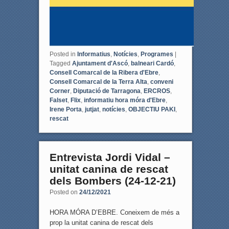
Posted in
Informatius
,
Notícies
,
Programes
|
Tagged
Ajuntament d'Ascó
,
balneari Cardó
,
Consell Comarcal de la Ribera d'Ebre
,
Consell Comarcal de la Terra Alta
,
conveni
Corner
,
Diputació de Tarragona
,
ERCROS
,
Falset
,
Flix
,
informatiu hora móra d'Ebre
,
Irene Porta
,
jutjat
,
notícies
,
OBJECTIU PAKI
,
rescat
Entrevista Jordi Vidal –
unitat canina de rescat
dels Bombers (24-12-21)
Posted on
24/12/2021
HORA MÓRA D’EBRE. Coneixem de més a
prop la unitat canina de rescat dels