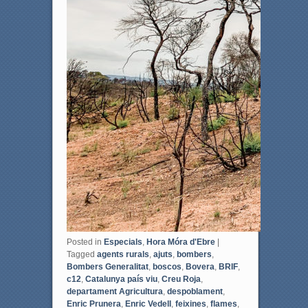
Posted in
Especials
,
Hora Móra d'Ebre
|
Tagged
agents rurals
,
ajuts
,
bombers
,
Bombers Generalitat
,
boscos
,
Bovera
,
BRIF
,
c12
,
Catalunya país viu
,
Creu Roja
,
departament Agricultura
,
despoblament
,
Enric Prunera
,
Enric Vedell
,
feixines
,
flames
,