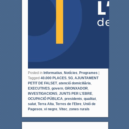
Posted in
Informatius
,
Notícies
,
Programes
|
Tagged
40.000 PLACES
,
5G
,
AJUNTAMENT
PETIT DE FALSET
,
atenció domiciliària
,
EXECUTIVES
,
govern
,
GRONXADOR
,
INVESTIGACIONS
,
JUNTS PER L'EBRE
,
OCUPACIÓ PÚBLICA
,
presidents
,
qualitat
,
salut
,
Terra Alta
,
Terres de l'Ebre
,
Unió de
Pagesos
,
vi negre
,
Vitec
,
zones rurals