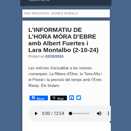
TAG ARCHIVES:
ZONES RURALS
L’INFORMATIU DE
L’HORA MÓRA D’EBRE
amb Albert Fuertes i
Lara Montalbo (2-10-24)
Posted on
02/10/2024
Les notícies d’actualitat a les nostres
comarques: La Ribera d’Ebre, la Terra Alta i
el Priorat i la previsió del temps amb l’Enric
Masip. Els titulars:
F
T
Share
Post
a
w
c
i
e
t
b
t
o
e
o
r
k