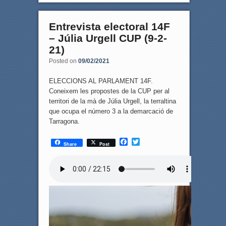
Entrevista electoral 14F
– Júlia Urgell CUP (9-2-
21)
Posted on
09/02/2021
ELECCIONS AL PARLAMENT 14F.
Coneixem les propostes de la CUP per al
territori de la mà de Júlia Urgell, la terraltina
que ocupa el número 3 a la demarcació de
Tarragona.
F
T
Share
Post
a
w
c
i
e
t
b
t
o
e
o
r
k