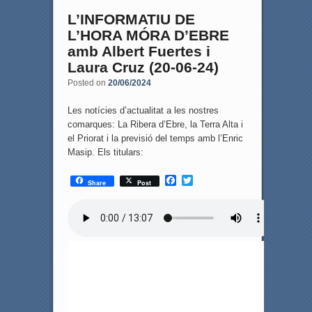
L’INFORMATIU DE
L’HORA MÓRA D’EBRE
amb Albert Fuertes i
Laura Cruz (20-06-24)
Posted on
20/06/2024
Les notícies d’actualitat a les nostres
comarques: La Ribera d’Ebre, la Terra Alta i
el Priorat i la previsió del temps amb l’Enric
Masip. Els titulars:
F
T
Share
Post
a
w
c
i
e
t
b
t
o
e
o
r
k