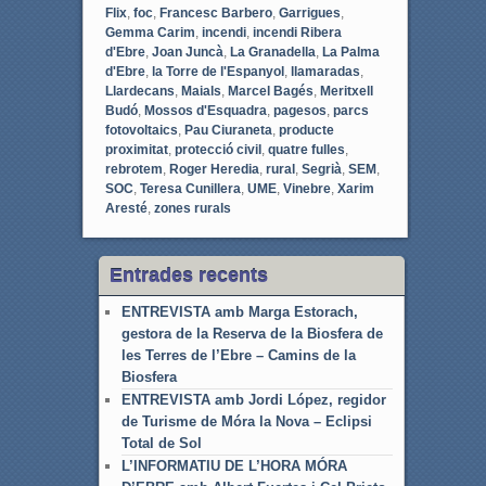
Flix
,
foc
,
Francesc Barbero
,
Garrigues
,
Gemma Carim
,
incendi
,
incendi Ribera
d'Ebre
,
Joan Juncà
,
La Granadella
,
La Palma
d'Ebre
,
la Torre de l'Espanyol
,
llamaradas
,
Llardecans
,
Maials
,
Marcel Bagés
,
Meritxell
Budó
,
Mossos d'Esquadra
,
pagesos
,
parcs
fotovoltaics
,
Pau Ciuraneta
,
producte
proximitat
,
protecció civil
,
quatre fulles
,
rebrotem
,
Roger Heredia
,
rural
,
Segrià
,
SEM
,
SOC
,
Teresa Cunillera
,
UME
,
Vinebre
,
Xarim
Aresté
,
zones rurals
Entrades recents
ENTREVISTA amb Marga Estorach,
gestora de la Reserva de la Biosfera de
les Terres de l’Ebre – Camins de la
Biosfera
ENTREVISTA amb Jordi López, regidor
de Turisme de Móra la Nova – Eclipsi
Total de Sol
L’INFORMATIU DE L’HORA MÓRA