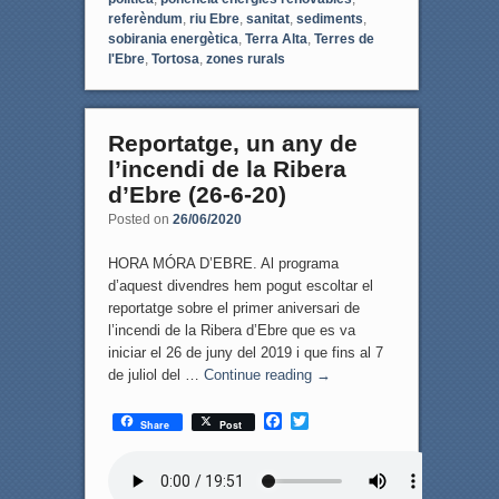
referèndum
,
riu Ebre
,
sanitat
,
sediments
,
sobirania energètica
,
Terra Alta
,
Terres de
l'Ebre
,
Tortosa
,
zones rurals
Reportatge, un any de
l’incendi de la Ribera
d’Ebre (26-6-20)
Posted on
26/06/2020
HORA MÓRA D’EBRE. Al programa
d’aquest divendres hem pogut escoltar el
reportatge sobre el primer aniversari de
l’incendi de la Ribera d’Ebre que es va
iniciar el 26 de juny del 2019 i que fins al 7
de juliol del …
Continue reading
→
F
T
Share
Post
a
w
c
i
e
t
b
t