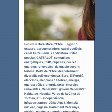
Posted in
Hora Móra d'Ebre
|
Tagged
1
octubre
,
aerogeneradors
,
cabal ecològic
,
canal Xerta-Senia
,
candidatura unitat
popular
,
CATSALUT
,
comunitats
energètiques
,
CUP
,
cupaires
,
decret
energies renovables
,
delegació govern
tortosa
,
Delta de l'Ebre
,
despoblament
,
diversificació econòmica
,
Ebre
,
El Perelló
,
eleccions
,
eleccions 14 febrer
,
energia
,
energia eòlica
,
energia solar
,
energies
renovables
,
Generalitat
,
govern Generalitat
,
Habitatge
,
Hospital Verge de la Cinta de
Tortosa
,
ICS
,
independència
,
infraestructures
,
Júlia Urgell
,
Montsià
,
nuclear
,
pagesia
,
Parlament Catalunya
,
política
,
ponència energies renovables
,