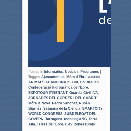
Posted in
Informatius
,
Notícies
,
Programes
|
Tagged
Ajuntament de Móra d'Ebre
,
alcalde
,
ANIMALS ABANDONATS
,
Bot
,
CoEbreLab
,
Confederació Hidrogràfica de l'Ebre
,
EXPOTOUR ITINERANT
,
Guàrdia Civil
,
IVA
,
JORNADES DEL CORDER I DEL CABRIT
,
Móra la Nova
,
Pedro Sanchez
,
Rubén
Biarnés
,
Setmana de la Ciència
,
SMARTCITY
WORLD CONGRESS
,
SUBDELEGAT DEL
GOVERN
,
Tarragona
,
tecnologia 5G
,
Terra
Alta
,
Terres de l'Ebre
,
URV
,
zones rurals