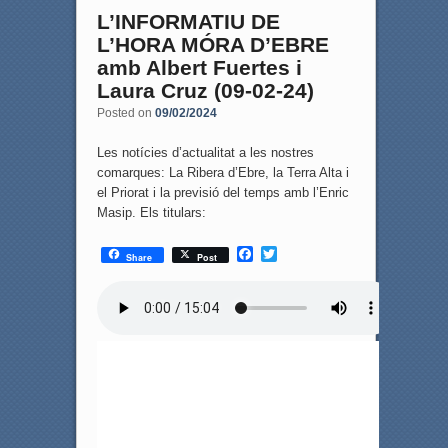
L’INFORMATIU DE
L’HORA MÓRA D’EBRE
amb Albert Fuertes i
Laura Cruz (09-02-24)
Posted on
09/02/2024
Les notícies d’actualitat a les nostres
comarques: La Ribera d’Ebre, la Terra Alta i
el Priorat i la previsió del temps amb l’Enric
Masip. Els titulars:
F
T
Share
Post
a
w
c
i
e
t
b
t
o
e
o
r
k