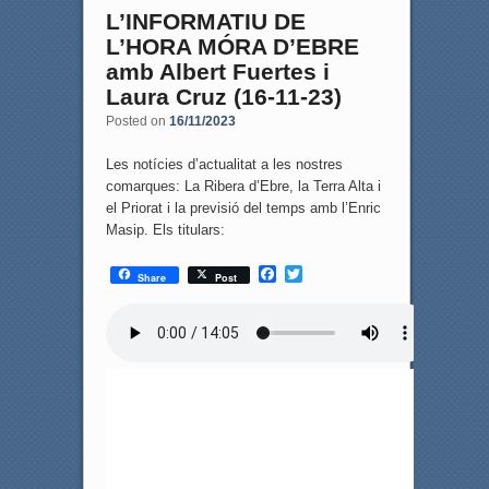
L’INFORMATIU DE
L’HORA MÓRA D’EBRE
amb Albert Fuertes i
Laura Cruz (16-11-23)
Posted on
16/11/2023
Les notícies d’actualitat a les nostres
comarques: La Ribera d’Ebre, la Terra Alta i
el Priorat i la previsió del temps amb l’Enric
Masip. Els titulars:
F
T
Share
Post
a
w
c
i
e
t
b
t
o
e
o
r
k