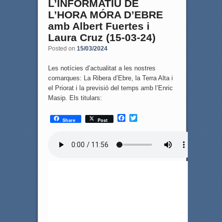
L’INFORMATIU DE
L’HORA MÓRA D’EBRE
amb Albert Fuertes i
Laura Cruz (15-03-24)
Posted on
15/03/2024
Les notícies d’actualitat a les nostres
comarques: La Ribera d’Ebre, la Terra Alta i
el Priorat i la previsió del temps amb l’Enric
Masip. Els titulars:
F
T
Share
Post
a
w
c
i
e
t
b
t
o
e
o
r
k