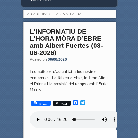
TAG ARCHIVES:
TASTA VILALBA
L’INFORMATIU DE
L’HORA MÓRA D’EBRE
amb Albert Fuertes (08-
06-2026)
Posted on
08/06/2026
Les notícies d’actualitat a les nostres
comarques: La Ribera d’Ebre, la Terra Alta i
el Priorat i la previsió del temps amb l’Enric
Masip.
F
T
Share
Post
a
w
c
i
e
t
b
t
o
e
o
r
k