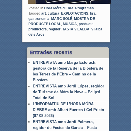
Posted in
Hora Móra d'Ebre
,
Programes
|
Tagged
art
,
cultura
,
EXPLOTACIONS
,
fira
,
gastronomia
,
MARC SOLÉ
,
MOSTRA DE
PRODUCTE LOCAL
,
MÚSICA
,
producte
,
productors
,
regidor
,
TASTA VILALBA
,
Vilalba
dels Arcs
Entrades recents
ENTREVISTA amb Marga Estorach,
gestora de la Reserva de la Biosfera de
les Terres de l’Ebre – Camins de la
Biosfera
ENTREVISTA amb Jordi López, regidor
de Turisme de Móra la Nova – Eclipsi
Total de Sol
L’INFORMATIU DE L’HORA MÓRA
D’EBRE amb Albert Fuertes i Cel Prieto
(07-08-2026)
ENTREVISTA amb Jordi Palmero,
regidor de Festes de Garcia – Festa