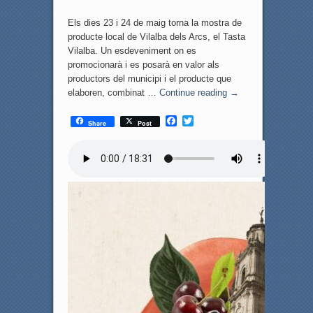
Els dies 23 i 24 de maig torna la mostra de
producte local de Vilalba dels Arcs, el Tasta
Vilalba. Un esdeveniment on es
promocionarà i es posarà en valor als
productors del municipi i el producte que
elaboren, combinat …
Continue reading
→
F
T
Share
Post
a
w
c
i
e
t
b
t
o
e
o
r
k