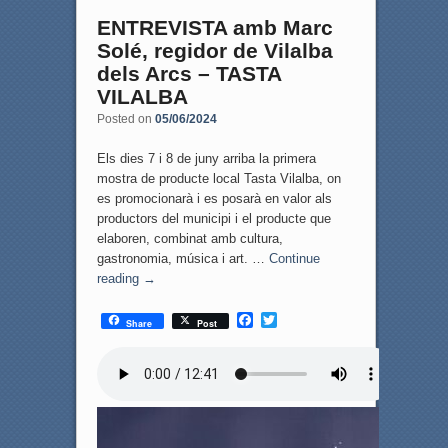
ENTREVISTA amb Marc
Solé, regidor de Vilalba
dels Arcs – TASTA
VILALBA
Posted on
05/06/2024
Els dies 7 i 8 de juny arriba la primera
mostra de producte local Tasta Vilalba, on
es promocionarà i es posarà en valor als
productors del municipi i el producte que
elaboren, combinat amb cultura,
gastronomia, música i art. …
Continue
reading
→
F
T
Share
Post
a
w
c
i
e
t
b
t
o
e
o
r
k