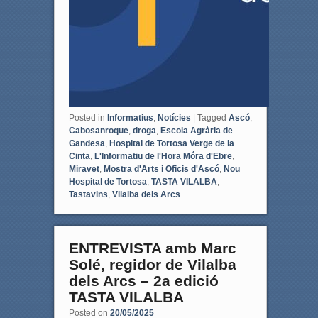
Posted in
Informatius
,
Notícies
|
Tagged
Ascó
,
Cabosanroque
,
droga
,
Escola Agrària de
Gandesa
,
Hospital de Tortosa Verge de la
Cinta
,
L'Informatiu de l'Hora Móra d'Ebre
,
Miravet
,
Mostra d'Arts i Oficis d'Ascó
,
Nou
Hospital de Tortosa
,
TASTA VILALBA
,
Tastavins
,
Vilalba dels Arcs
ENTREVISTA amb Marc
Solé, regidor de Vilalba
dels Arcs – 2a edició
TASTA VILALBA
Posted on
20/05/2025