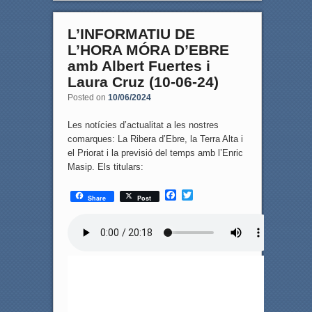
L’INFORMATIU DE
L’HORA MÓRA D’EBRE
amb Albert Fuertes i
Laura Cruz (10-06-24)
Posted on
10/06/2024
Les notícies d’actualitat a les nostres
comarques: La Ribera d’Ebre, la Terra Alta i
el Priorat i la previsió del temps amb l’Enric
Masip. Els titulars:
F
T
Share
Post
a
w
c
i
e
t
b
t
o
e
o
r
k