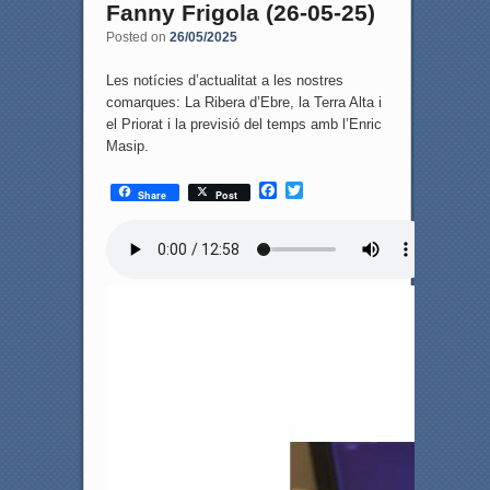
Fanny Frigola (26-05-25)
Posted on
26/05/2025
Les notícies d’actualitat a les nostres
comarques: La Ribera d’Ebre, la Terra Alta i
el Priorat i la previsió del temps amb l’Enric
Masip.
F
T
Share
Post
a
w
c
i
e
t
b
t
o
e
o
r
k