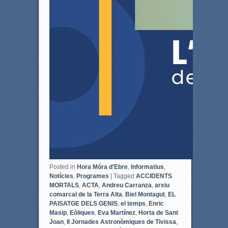
Posted in
Hora Móra d'Ebre
,
Informatius
,
Notícies
,
Programes
|
Tagged
ACCIDENTS
MORTALS
,
ACTA
,
Andreu Carranza
,
arxiu
comarcal de la Terra Alta
,
Biel Montagut
,
EL
PAISATGE DELS GENIS
,
el temps
,
Enric
Masip
,
Eòliques
,
Eva Martínez
,
Horta de Sant
Joan
,
II Jornades Astronòmiques de Tivissa
,