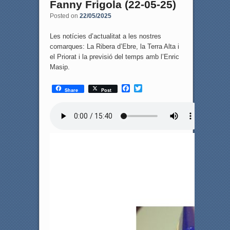
Fanny Frigola (22-05-25)
Posted on
22/05/2025
Les notícies d’actualitat a les nostres
comarques: La Ribera d’Ebre, la Terra Alta i
el Priorat i la previsió del temps amb l’Enric
Masip.
F
T
Share
Post
a
w
c
i
e
t
b
t
o
e
o
r
k