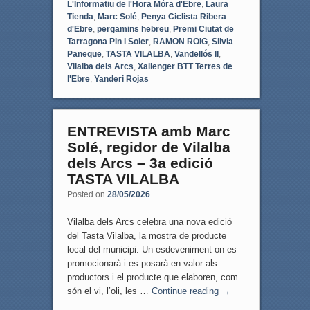
L'Informatiu de l'Hora Móra d'Ebre
,
Laura
Tienda
,
Marc Solé
,
Penya Ciclista Ribera
d'Ebre
,
pergamins hebreu
,
Premi Ciutat de
Tarragona Pin i Soler
,
RAMON ROIG
,
Silvia
Paneque
,
TASTA VILALBA
,
Vandellós II
,
Vilalba dels Arcs
,
Xallenger BTT Terres de
l'Ebre
,
Yanderi Rojas
ENTREVISTA amb Marc
Solé, regidor de Vilalba
dels Arcs – 3a edició
TASTA VILALBA
Posted on
28/05/2026
Vilalba dels Arcs celebra una nova edició
del Tasta Vilalba, la mostra de producte
local del municipi. Un esdeveniment on es
promocionarà i es posarà en valor als
productors i el producte que elaboren, com
són el vi, l’oli, les …
Continue reading
→