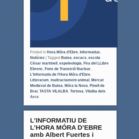
Posted in
Hora Móra d'Ebre
,
Informatius
,
Notícies
|
Tagged
Batea
,
escacs
,
escola
Cèsar martinell
,
espeleologia
,
Fira del LLibre
Ebrenc
,
Fons de Transició Nuclear
,
L'Informatiu de l'Hora Móra d'Ebre
,
Litterarum
,
maltractament animal
,
Mercat
Medieval de Batea
,
Móra la Nova
,
Pinell de
Brai
,
TASTA VILALBA
,
Tortosa
,
Vilalba dels
Arcs
L’INFORMATIU DE
L’HORA MÓRA D’EBRE
amb Albert Fuertes i