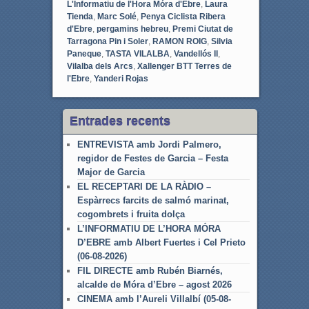
L'Informatiu de l'Hora Móra d'Ebre
,
Laura
Tienda
,
Marc Solé
,
Penya Ciclista Ribera
d'Ebre
,
pergamins hebreu
,
Premi Ciutat de
Tarragona Pin i Soler
,
RAMON ROIG
,
Silvia
Paneque
,
TASTA VILALBA
,
Vandellós II
,
Vilalba dels Arcs
,
Xallenger BTT Terres de
l'Ebre
,
Yanderi Rojas
Entrades recents
ENTREVISTA amb Jordi Palmero,
regidor de Festes de Garcia – Festa
Major de Garcia
EL RECEPTARI DE LA RÀDIO –
Espàrrecs farcits de salmó marinat,
cogombrets i fruita dolça
L’INFORMATIU DE L’HORA MÓRA
D’EBRE amb Albert Fuertes i Cel Prieto
(06-08-2026)
FIL DIRECTE amb Rubén Biarnés,
alcalde de Móra d’Ebre – agost 2026
CINEMA amb l’Aureli Villalbí (05-08-