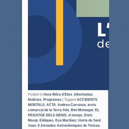
Posted in
Hora Móra d'Ebre
,
Informatius
,
Notícies
,
Programes
|
Tagged
ACCIDENTS
MORTALS
,
ACTA
,
Andreu Carranza
,
arxiu
comarcal de la Terra Alta
,
Biel Montagut
,
EL
PAISATGE DELS GENIS
,
el temps
,
Enric
Masip
,
Eòliques
,
Eva Martínez
,
Horta de Sant
Joan
,
II Jornades Astronòmiques de Tivissa
,