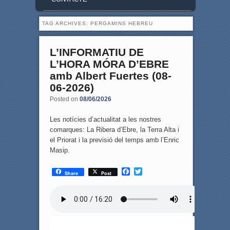
TAG ARCHIVES:
PERGAMINS HEBREU
L’INFORMATIU DE
L’HORA MÓRA D’EBRE
amb Albert Fuertes (08-
06-2026)
Posted on
08/06/2026
Les notícies d’actualitat a les nostres
comarques: La Ribera d’Ebre, la Terra Alta i
el Priorat i la previsió del temps amb l’Enric
Masip.
F
T
Share
Post
a
w
c
i
e
t
b
t
o
e
o
r
k