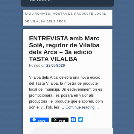
TAG ARCHIVES:
MOSTRA DE PRODUCTE LOCAL
DE VILALBA DELS ARCS
ENTREVISTA amb Marc
Solé, regidor de Vilalba
dels Arcs – 3a edició
TASTA VILALBA
Posted on
28/05/2026
Vilalba dels Arcs celebra una nova edició
del Tasta Vilalba, la mostra de producte
local del municipi. Un esdeveniment on es
promocionarà i es posarà en valor als
productors i el producte que elaboren, com
són el vi, l’oli, les …
Continue reading
→
F
T
Share
Post
a
w
c
i
e
t