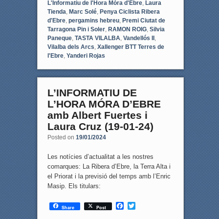
L'Informatiu de l'Hora Móra d'Ebre
,
Laura
Tienda
,
Marc Solé
,
Penya Ciclista Ribera
d'Ebre
,
pergamins hebreu
,
Premi Ciutat de
Tarragona Pin i Soler
,
RAMON ROIG
,
Silvia
Paneque
,
TASTA VILALBA
,
Vandellós II
,
Vilalba dels Arcs
,
Xallenger BTT Terres de
l'Ebre
,
Yanderi Rojas
L’INFORMATIU DE
L’HORA MÓRA D’EBRE
amb Albert Fuertes i
Laura Cruz (19-01-24)
Posted on
19/01/2024
Les notícies d’actualitat a les nostres
comarques: La Ribera d’Ebre, la Terra Alta i
el Priorat i la previsió del temps amb l’Enric
Masip. Els titulars:
F
T
Share
Post
a
w