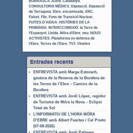
BORRASCA JOAN
,
Catalunya
,
CONSULTORIS MÈDICS
,
Diputació
,
Diputació
de Tarragona
,
Ebre
,
encamisada
,
ERC
,
Falset
,
Flix
,
Fons de Transició Nuclear
,
FUITES D'AIGUA
,
HISTÒRIES DE LA
PRIMÀRIA
,
INTERCCONEXIÓ
,
la Torre de
l'Espanyol
,
Lleida
,
Móra d'Ebre
,
neu
,
NOUS
ACTIVISTES
,
Plataforma en defensa de
l'Ebre
,
Terres de l'Ebre
,
TV3
,
Vinebre
Entrades recents
ENTREVISTA amb Marga Estorach,
gestora de la Reserva de la Biosfera de
les Terres de l’Ebre – Camins de la
Biosfera
ENTREVISTA amb Jordi López, regidor
de Turisme de Móra la Nova – Eclipsi
Total de Sol
L’INFORMATIU DE L’HORA MÓRA
D’EBRE amb Albert Fuertes i Cel Prieto
(07-08-2026)
ENTREVISTA amb Jordi Palmero,