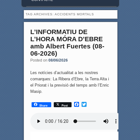
TAG ARCHIVES:
ACCIDENTS MORTALS
L’INFORMATIU DE
L’HORA MÓRA D’EBRE
amb Albert Fuertes (08-
06-2026)
Posted on
08/06/2026
Les notícies d’actualitat a les nostres
comarques: La Ribera d’Ebre, la Terra Alta i
el Priorat i la previsió del temps amb l’Enric
Masip.
F
T
Share
Post
a
w
c
i
e
t
b
t
o
e
o
r
k