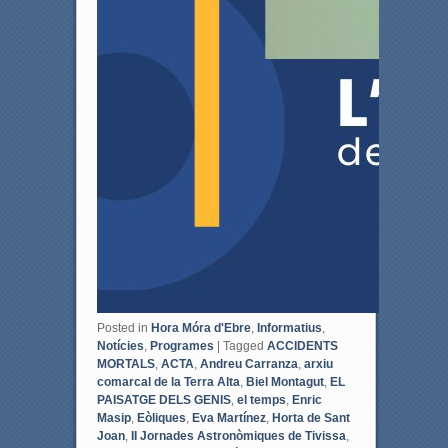
Posted in
Hora Móra d'Ebre
,
Informatius
,
Notícies
,
Programes
|
Tagged
ACCIDENTS
MORTALS
,
ACTA
,
Andreu Carranza
,
arxiu
comarcal de la Terra Alta
,
Biel Montagut
,
EL
PAISATGE DELS GENIS
,
el temps
,
Enric
Masip
,
Eòliques
,
Eva Martínez
,
Horta de Sant
Joan
,
II Jornades Astronòmiques de Tivissa
,