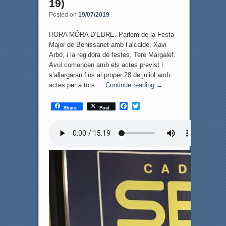
19)
Posted on
19/07/2019
HORA MÓRA D’EBRE. Parlem de la Festa
Major de Benissanet amb l’alcalde, Xavi
Arbó, i la regidora de festes, Tere Margalef.
Avui comencen amb els actes previst i
s’allargaran fins al proper 28 de juliol amb
actes per a tots …
Continue reading
→
F
T
Share
Post
a
w
c
i
e
t
b
t
o
e
o
r
k