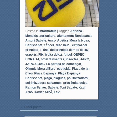
Posted in
Informatius
|
Tagged
Adriana
Monclús
,
agricultura
,
ajuntament Benissanet
,
Antoni Sabaté
,
Ascó
,
Atlètics Móra la Nova
,
Benissanet
,
càncer
,
disc Xeic!
,
el final del
principio
,
el final del principio tiempo de luz
,
esports
,
Flix
,
fruita dolça
,
futbol
,
GEPEC
,
HORA 14
,
hotel d'insectes
,
insectes
,
JARC
,
JARC-COAG
,
La partida ha començat
,
Olímpic Móra d'Ebre
,
pesticida
,
Plaça de la
Creu
,
Plaça Espanya
,
Plaça Espanya
Benissanet
,
plaga
,
plagues
,
pol·linitzadors
,
pol·linitzadors salvatges
,
preu fruita dolça
,
Ramon Ferrer
,
Sabaté
,
Toni Sabaté
,
Xavi
Arbó
,
Xavier Arbó
,
Xeic
Post navigation
←
Older posts