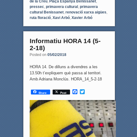
de la Creu
,
Plaça Espanya Benissanet
,
pressec
,
primavera cultural
,
primavera
cultural Benissanet
,
renovació xarxa aigües
,
ruta floració
,
Xavi Arbó
,
Xavier Arbó
Informatiu HORA 14 (5-
2-18)
Posted on
05/02/2018
HORA 14. De dilluns a divendres a les
13.50h t’expliquem què passa al territori.
Amb Adriana Monclús. HORA_14_5-2-18
F
T
Share
Post
a
w
c
i
e
t
b
t
o
e
o
r
k