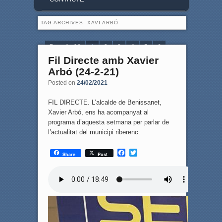
TAG ARCHIVES:
XAVI ARBÓ
Page 1 of 6
1
2
3
4
5
6
Fil Directe amb Xavier
Arbó (24-2-21)
Posted on
24/02/2021
FIL DIRECTE. L’alcalde de Benissanet,
Xavier Arbó, ens ha acompanyat al
programa d’aquesta setmana per parlar de
l’actualitat del municipi riberenc.
F
T
Share
Post
a
w
c
i
e
t
b
t
o
e
o
r
k