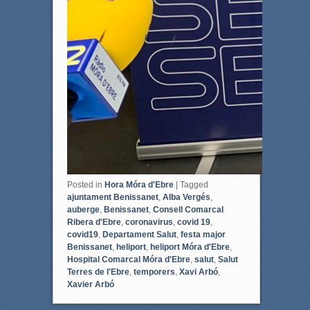
Posted in
Hora Móra d'Ebre
|
Tagged
ajuntament Benissanet
,
Alba Vergés
,
auberge
,
Benissanet
,
Consell Comarcal
Ribera d'Ebre
,
coronavirus
,
covid 19
,
covid19
,
Departament Salut
,
festa major
Benissanet
,
heliport
,
heliport Móra d'Ebre
,
Hospital Comarcal Móra d'Ebre
,
salut
,
Salut
Terres de l'Ebre
,
temporers
,
Xavi Arbó
,
Xavier Arbó