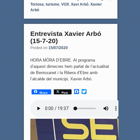
Tortosa
,
turisme
,
VOX
,
Xavi Arbó
,
Xavier
Arbó
Entrevista Xavier Arbó
(15-7-20)
Posted on
15/07/2020
HORA MÓRA D’EBRE. Al programa
d’aquest dimecres hem parlat de l’actualitat
de Benissanet i la Ribera d’Ebre amb
l’alcalde del municipi, Xavier Arbó.
F
T
Share
Post
a
w
c
i
e
t
b
t
o
e
o
r
k