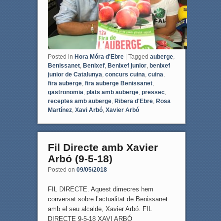
Posted in
Hora Móra d'Ebre
|
Tagged
auberge
,
Benissanet
,
Benixef
,
Benixef junior
,
benixef
junior de Catalunya
,
concurs cuina
,
cuina
,
fira auberge
,
fira auberge Benissanet
,
gastronomia
,
plats amb auberge
,
pressec
,
receptes amb auberge
,
Ribera d'Ebre
,
Rosa
Martínez
,
Xavi Arbó
,
Xavier Arbó
Fil Directe amb Xavier
Arbó (9-5-18)
Posted on
09/05/2018
FIL DIRECTE. Aquest dimecres hem
conversat sobre l’actualitat de Benissanet
amb el seu alcalde, Xavier Arbó. FIL
DIRECTE 9-5-18 XAVI ARBÓ