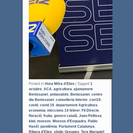
Posted in
Hora Móra d'Ebre
|
Tagged
1
octubre
,
ACA
,
agricultura
,
ajuntament
Benissanet
,
antiavalots
,
Benissanet
,
centre
dia Benissanet
,
conselleria Interior
,
covi19
,
covid
,
covid 19
,
departament Agricultura
,
economia
,
eleccions 14 febrer
,
Fil Directe
,
floració
,
fruita
,
govern català
,
Joan Pellissa
,
kiwi
,
mossos
,
Mossos d'Esquadra
,
Pablo
Hasél
,
pandèmia
,
Parlament Catalunya
,
Ribera d'Ebre
,
síndic Greuges
,
Tere Margalef
,