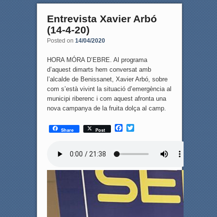
Entrevista Xavier Arbó
(14-4-20)
Posted on
14/04/2020
HORA MÓRA D’EBRE. Al programa
d’aquest dimarts hem conversat amb
l’alcalde de Benissanet, Xavier Arbó, sobre
com s’està vivint la situació d’emergència al
municipi riberenc i com aquest afronta una
nova campanya de la fruita dolça al camp.
F
T
Share
Post
a
w
c
i
e
t
b
t
o
e
o
r
k