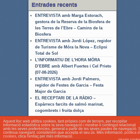
Entrades recents
ENTREVISTA amb Marga Estorach,
gestora de la Reserva de la Biosfera de
les Terres de l’Ebre – Camins de la
Biosfera
ENTREVISTA amb Jordi López, regidor
de Turisme de Móra la Nova – Eclipsi
Total de Sol
L’INFORMATIU DE L’HORA MÓRA
D’EBRE amb Albert Fuertes i Cel Prieto
(07-08-2026)
ENTREVISTA amb Jordi Palmero,
regidor de Festes de Garcia – Festa
Major de Garcia
EL RECEPTARI DE LA RÀDIO –
Espàrrecs farcits de salmó marinat,
cogombrets i fruita dolça
Aquest lloc web utilitza cookies, tant pròpies com de tercers, per recopilar
informació estadística sobre la seva navegació i mostrar-li contingut relacionat
amb les seves preferències, generat a partir de les seves pautes de navegació. S
continua navegant, considerem que accepta el seu ús. Més informació.
política 
cookies
, clica l'enllaç per més informació.
© Associació Local de Ràdio Móra d'Ebre
plugin cooki