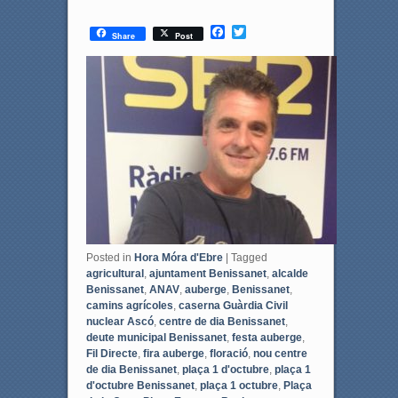
F
T
Share
Post
a
w
c
i
e
t
b
t
o
e
o
r
k
Posted in
Hora Móra d'Ebre
|
Tagged
agricultural
,
ajuntament Benissanet
,
alcalde
Benissanet
,
ANAV
,
auberge
,
Benissanet
,
camins agrícoles
,
caserna Guàrdia Civil
nuclear Ascó
,
centre de dia Benissanet
,
deute municipal Benissanet
,
festa auberge
,
Fil Directe
,
fira auberge
,
floració
,
nou centre
de dia Benissanet
,
plaça 1 d'octubre
,
plaça 1
d'octubre Benissanet
,
plaça 1 octubre
,
Plaça