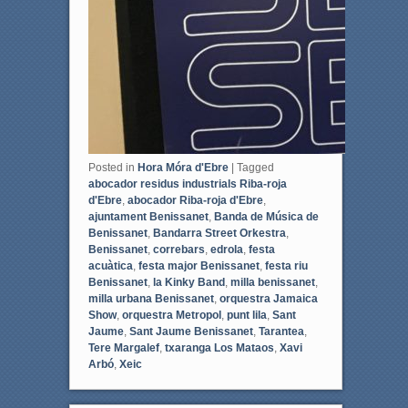
Posted in
Hora Móra d'Ebre
|
Tagged
abocador residus industrials Riba-roja
d'Ebre
,
abocador Riba-roja d'Ebre
,
ajuntament Benissanet
,
Banda de Música de
Benissanet
,
Bandarra Street Orkestra
,
Benissanet
,
correbars
,
edrola
,
festa
acuàtica
,
festa major Benissanet
,
festa riu
Benissanet
,
la Kinky Band
,
milla benissanet
,
milla urbana Benissanet
,
orquestra Jamaica
Show
,
orquestra Metropol
,
punt lila
,
Sant
Jaume
,
Sant Jaume Benissanet
,
Tarantea
,
Tere Margalef
,
txaranga Los Mataos
,
Xavi
Arbó
,
Xeic