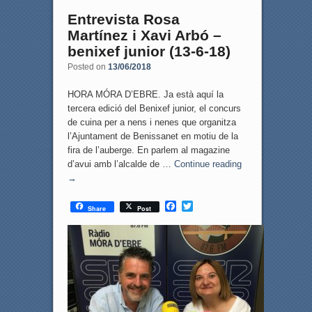
Entrevista Rosa
Martínez i Xavi Arbó –
benixef junior (13-6-18)
Posted on
13/06/2018
HORA MÓRA D’EBRE. Ja està aquí la
tercera edició del Benixef junior, el concurs
de cuina per a nens i nenes que organitza
l’Ajuntament de Benissanet en motiu de la
fira de l’auberge. En parlem al magazine
d’avui amb l’alcalde de …
Continue reading
→
F
T
Share
Post
a
w
c
i
e
t
b
t
o
e
o
r
k