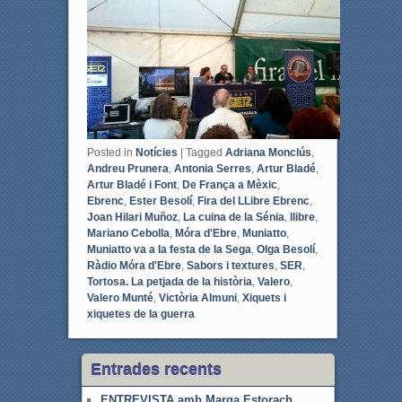
e
t
b
t
o
e
o
r
k
Posted in
Notícies
|
Tagged
Adriana Monclús
,
Andreu Prunera
,
Antonia Serres
,
Artur Bladé
,
Artur Bladé i Font
,
De França a Mèxic
,
Ebrenc
,
Ester Besolí
,
Fira del LLibre Ebrenc
,
Joan Hilari Muñoz
,
La cuina de la Sénia
,
llibre
,
Mariano Cebolla
,
Móra d'Ebre
,
Muniatto
,
Muniatto va a la festa de la Sega
,
Olga Besolí
,
Ràdio Móra d'Ebre
,
Sabors i textures
,
SER
,
Tortosa. La petjada de la història
,
Valero
,
Valero Munté
,
Victòria Almuni
,
Xiquets i
xiquetes de la guerra
Entrades recents
ENTREVISTA amb Marga Estorach,