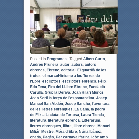
o
e
o
r
k
Posted in
Programes
|
Tagged
Albert Curto
,
Andreu Prunera
,
autor
,
autors
,
autors
ebrencs
,
Ebrenc
,
editorial
,
El guardià de les
trufes
,
el marcel·linisme a les Terres de
l'Ebre
,
escriptors
,
escriptors ebrencs
,
Fèlix
Edo Tena
,
Fira del LLibre Ebrenc
,
Fundació
Carulla
,
Grup la Deriva
,
Joan Hilari Muñoz
,
Joan Sorlí la força de l'espontaneïtat
,
Josep
Manuel San Abdón
,
Josep Sancho
,
l'aventura
de les lletres ebrenques
,
La Cana
,
la pedra
de Flix a la ciutat de Tortosa
,
Laura Tienda
,
literatura
,
literatura ebrenca
,
Litterarum
,
lletres ebrenques
,
llibre
,
llibre ebrenc
,
Manuel
Milián Mestre
,
Móra d'Ebre
,
Núria Ibáñez
,
onada
,
Pagès
,
Per carnaval farina i cóc amb