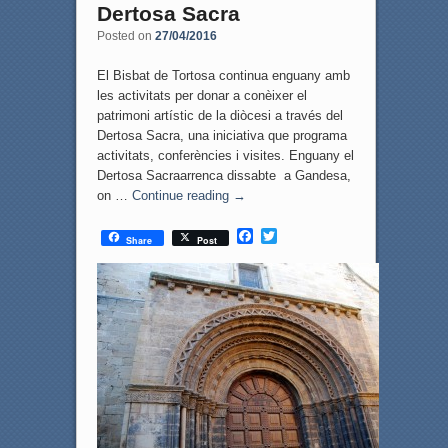
Dertosa Sacra
Posted on
27/04/2016
El Bisbat de Tortosa continua enguany amb
les activitats per donar a conèixer el
patrimoni artístic de la diòcesi a través del
Dertosa Sacra, una iniciativa que programa
activitats, conferències i visites. Enguany el
Dertosa Sacraarrenca dissabte a Gandesa,
on …
Continue reading
→
F
T
Share
Post
a
w
c
i
e
t
b
t
o
e
o
r
k