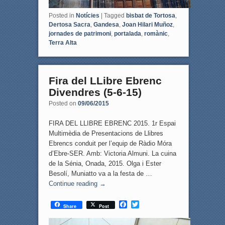
Posted in
Notícies
|
Tagged
bisbat de Tortosa
,
Dertosa Sacra
,
Gandesa
,
Joan Hilari Muñoz
,
jornades de patrimoni
,
portalada
,
romànic
,
Terra Alta
Fira del LLibre Ebrenc
Divendres (5-6-15)
Posted on
09/06/2015
FIRA DEL LLIBRE EBRENC 2015. 1r Espai
Multimèdia de Presentacions de Llibres
Ebrencs conduit per l’equip de Ràdio Móra
d’Ebre-SER. Amb: Victoria Almuni. La cuina
de la Sénia, Onada, 2015. Olga i Ester
Besolí, Muniatto va a la festa de …
Continue reading
→
F
T
Share
Post
a
w
c
i