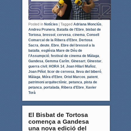
Posted in
Notícies
|
Tagged
Adriana Monclús
,
Andreu Prunera
,
Batalla de l'Ebre
,
bisbat de
Tortosa
,
bressol
,
cervesa
,
cinema
,
Consell
Comarcal de la Ribera d'Ebre
,
Dertosa
Sacra
,
deute
,
Ebre
,
Ebre del bressol a la
batalla
,
església Mare de Déu de
l'Assumpció
,
festival de cinema de Màlaga
,
Gandesa
,
Gemma Carím
,
Ginesart
,
Ginestar
,
guerra civil
,
HORA 14
,
Joan Hilari Muñoz
,
Joan Piñol
,
licor de cervesa
,
lleva del biberó
,
Màlaga
,
Móra d'Ebre
,
Oriol Marcos
,
patent
,
patrimoni arquitectònic
,
petanca
,
pista de
petanca
,
portalada
,
Ribera d'Ebre
,
Xavier
Torà
El Bisbat de Tortosa
comença a Gandesa
una nova edició del