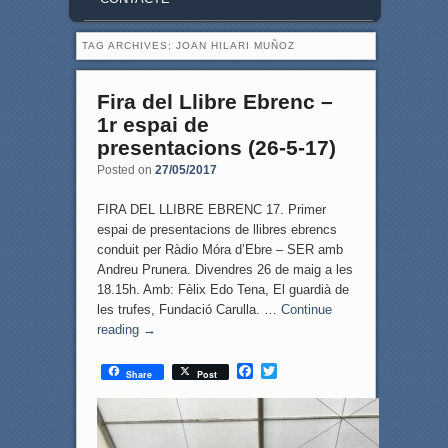
TAG ARCHIVES:
JOAN HILARI MUÑOZ
Fira del Llibre Ebrenc –
1r espai de
presentacions (26-5-17)
Posted on
27/05/2017
FIRA DEL LLIBRE EBRENC 17. Primer
espai de presentacions de llibres ebrencs
conduit per Ràdio Móra d’Ebre – SER amb
Andreu Prunera. Divendres 26 de maig a les
18.15h. Amb: Fèlix Edo Tena, El guardià de
les trufes, Fundació Carulla. …
Continue
reading
→
F
T
Share
Post
a
w
c
i
e
t
b
t