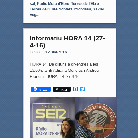
sal
,
Ràdio Móra d'Ebre
,
Terres de l'Ebre
,
Terres de l'Ebre frontera i frontissa
,
Xavier
Vega
Informatiu HORA 14 (27-
4-16)
Posted on
27/04/2016
HORA 14. De dilluns a divendres a les
13.50h, amb Adriana Monclús i Andreu
Prunera. HORA_14_27-4-16
F
T
Share
Post
a
w
c
i
e
t
b
t
o
e
o
r
k