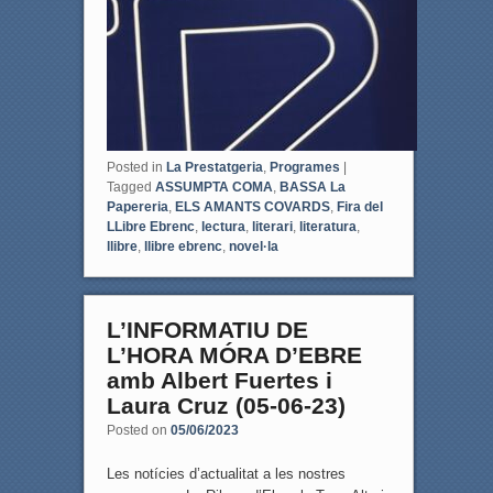
Posted in
La Prestatgeria
,
Programes
|
Tagged
ASSUMPTA COMA
,
BASSA La
Papereria
,
ELS AMANTS COVARDS
,
Fira del
LLibre Ebrenc
,
lectura
,
literari
,
literatura
,
llibre
,
llibre ebrenc
,
novel·la
L’INFORMATIU DE
L’HORA MÓRA D’EBRE
amb Albert Fuertes i
Laura Cruz (05-06-23)
Posted on
05/06/2023
Les notícies d’actualitat a les nostres