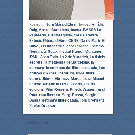
Posted in
Hora Móra d'Ebre
|
Tagged
Amàlia
Roig
,
Arnes
,
Barcelona
,
bassa
,
BASSA La
Papereria
,
Biel Mesquida
,
català
,
Centre
Estudis Ribera d'Ebre
,
CERE
,
David Martí
,
El
Núvol
,
els impostors
,
espai ebrenc
,
Gemma
Romanyà
,
Guaix
,
Institut Ramon Muntaner
,
IRMU
,
Joan Todó
,
La 2 de Viladrich
,
La fi dels
secrets
,
la metgessa de Barcelona
,
la
setmana
,
la setmana del llibre en català
,
Les
bruixes d'Arnes
,
literatura
,
llibre
,
llibre
ebrenc
,
llibres Ebrencs
,
Mercè Ibarz
,
Miquel
Esteve
,
Moll de la Fusta
,
onada
,
Onada
edicions
,
Pilar Romera
,
Pineda Vaquer
,
rural
,
Ruta
,
ruta literària
,
Sergi Bassa
,
Sergio
Bassa
,
setmana llibre català
,
Toni Orensanz
,
Xavier Grasset
Post navigation
←
Older posts