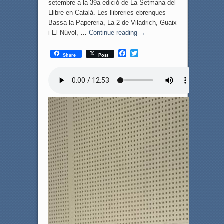
setembre a la 39a edició de La Setmana del
Llibre en Català. Les llibreries ebrenques
Bassa la Papereria, La 2 de Viladrich, Guaix
i El Núvol, …
Continue reading
→
F
T
Share
Post
a
w
c
i
e
t
b
t
o
e
o
r
k