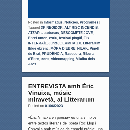
Posted in
Informatius
,
Notícies
,
Programes
|
Tagged
3R REGIDOR
,
ALT RISC INCENDIS
,
ATZAR
,
autobusos
,
DESCOMPTE JOVE
,
EbreLumen
,
estiu
,
festival pingüí
,
Flix
,
INTERRAÏL
,
Junts
,
L'ERMITA 2.0
,
Litterarum
,
llibre ebrenc
,
MÓRA D'EBRE
,
NILAK
,
Pinell
de Brai
,
PRUDÈNCIA
,
Rasquera
,
Ribera
d'Ebre
,
trens
,
videomapping
,
Vilalba dels
Arcs
ENTREVISTA amb Èric
Vinaixa, músic
miravetà, al Litterarum
Posted on
01/06/2023
«Èric Vinaixa en poesia» és una simbiosi
entre textos literaris del poeta Roc Llop i
Convalia amb música de creació pròpia; una