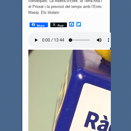
comarques: La Ribera d’Ebre, la Terra Alta i
el Priorat i la previsió del temps amb l’Enric
Masip. Els titulars:
F
T
Share
Post
a
w
c
i
e
t
b
t
o
e
o
r
k