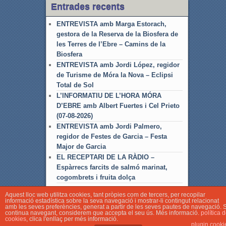
Entrades recents
ENTREVISTA amb Marga Estorach,
gestora de la Reserva de la Biosfera de
les Terres de l’Ebre – Camins de la
Biosfera
ENTREVISTA amb Jordi López, regidor
de Turisme de Móra la Nova – Eclipsi
Total de Sol
L’INFORMATIU DE L’HORA MÓRA
D’EBRE amb Albert Fuertes i Cel Prieto
(07-08-2026)
ENTREVISTA amb Jordi Palmero,
regidor de Festes de Garcia – Festa
Major de Garcia
EL RECEPTARI DE LA RÀDIO –
Espàrrecs farcits de salmó marinat,
cogombrets i fruita dolça
Aquest lloc web utilitza cookies, tant pròpies com de tercers, per recopilar
informació estadística sobre la seva navegació i mostrar-li contingut relacionat
amb les seves preferències, generat a partir de les seves pautes de navegació. S
continua navegant, considerem que accepta el seu ús. Més informació.
política 
cookies
, clica l'enllaç per més informació.
© Associació Local de Ràdio Móra d'Ebre
plugin cooki