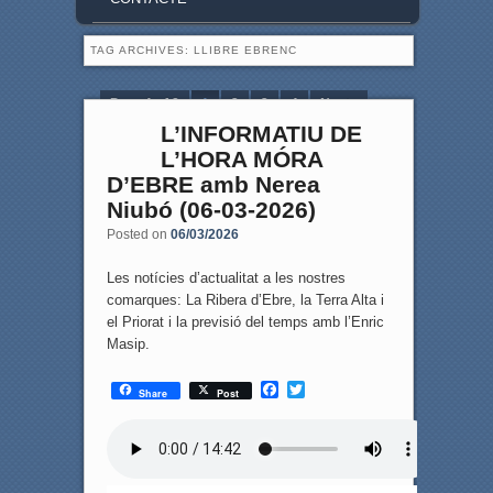
TAG ARCHIVES:
LLIBRE EBRENC
Page 1 of 8
1
2
3
4
Next ›
L’INFORMATIU DE
Last »
L’HORA MÓRA
D’EBRE amb Nerea
Niubó (06-03-2026)
Posted on
06/03/2026
Les notícies d’actualitat a les nostres
comarques: La Ribera d’Ebre, la Terra Alta i
el Priorat i la previsió del temps amb l’Enric
Masip.
F
T
Share
Post
a
w
c
i
e
t
b
t
o
e