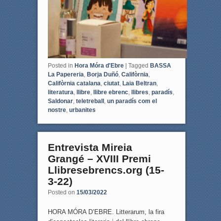
Posted in
Hora Móra d'Ebre
|
Tagged
BASSA
La Papereria
,
Borja Duñó
,
Califòrnia
,
Califòrnia catalana
,
ciutat
,
Laia Beltran
,
literatura
,
llibre
,
llibre ebrenc
,
llibres
,
paradís
,
Saldonar
,
teletreball
,
un paradís com el
nostre
,
urbanites
Entrevista Mireia
Grangé – XVIII Premi
Llibresebrencs.org (15-
3-22)
Posted on
15/03/2022
HORA MÓRA D’EBRE. Litterarum, la fira