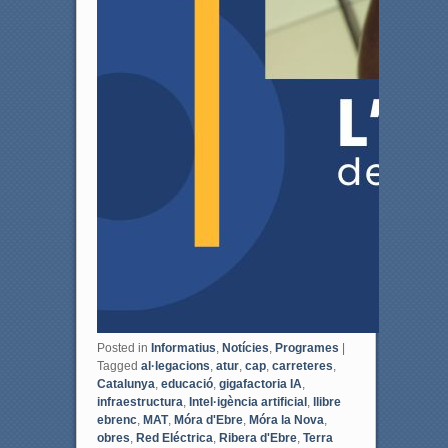
Posted in
Informatius
,
Notícies
,
Programes
|
Tagged
al·legacions
,
atur
,
cap
,
carreteres
,
Catalunya
,
educació
,
gigafactoria IA
,
infraestructura
,
Intel·igència artificial
,
llibre
ebrenc
,
MAT
,
Móra d'Ebre
,
Móra la Nova
,
obres
,
Red Eléctrica
,
Ribera d'Ebre
,
Terra