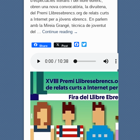
d’espectacles literaris i del llibre ebrenc,
obren una nova convocatòria, la divuitena,
del Premi Llibresebrencs.org de relats curts
a Internet per a jóvens ebrencs. En parlem
amb la Mireia Grangé, tècnica de joventut
del …
Continue reading
→
F
T
Share
Post
a
w
c
i
e
t
b
t
o
e
o
r
k