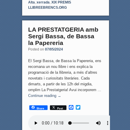
Alta
,
xerrada
,
XIX PREMIS
LLIBREEBRENCS.ORG
LA PRESTATGERIA amb
Sergi Bassa, de Bassa
la Papereria
Posted on
07/05/2024
El Sergi Bassa, de Bassa la Papereria, ens
recomana un nou llibre i ens explica la
programació de la llibreria, a més d’altres
novetats i curiositats literàries. Cada
dimarts, a partir de les 12h del migdia,
omplim La Prestatgeria! Avui incorporem …
Continue reading
→
F
T
Share
Post
a
w
c
i
e
t
b
t