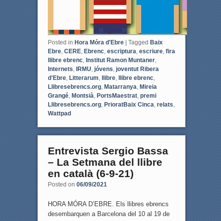
Posted in
Hora Móra d'Ebre
|
Tagged
Baix
Ebre
,
CERE
,
Ebrenc
,
escriptura
,
escriure
,
fira
llibre ebrenc
,
Institut Ramon Muntaner
,
Internets
,
IRMU
,
jóvens
,
joventut Ribera
d'Ebre
,
Litterarum
,
llibre
,
llibre ebrenc
,
Llibresebrencs.org
,
Matarranya
,
Mireia
Grangé
,
Montsià
,
PortsMaestrat
,
premi
Llibresebrencs.org
,
PrioratBaix Cinca
,
relats
,
Wattpad
Entrevista Sergio Bassa
– La Setmana del llibre
en català (6-9-21)
Posted on
06/09/2021
HORA MÓRA D’EBRE. Els llibres ebrencs
desembarquen a Barcelona del 10 al 19 de