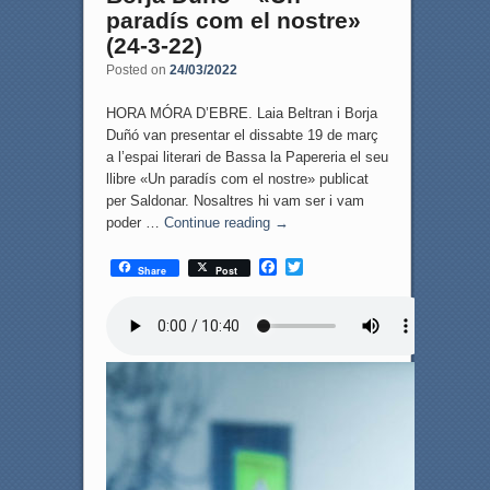
paradís com el nostre»
(24-3-22)
Posted on
24/03/2022
HORA MÓRA D’EBRE. Laia Beltran i Borja
Duñó van presentar el dissabte 19 de març
a l’espai literari de Bassa la Papereria el seu
llibre «Un paradís com el nostre» publicat
per Saldonar. Nosaltres hi vam ser i vam
poder …
Continue reading
→
F
T
Share
Post
a
w
c
i
e
t
b
t
o
e
o
r
k