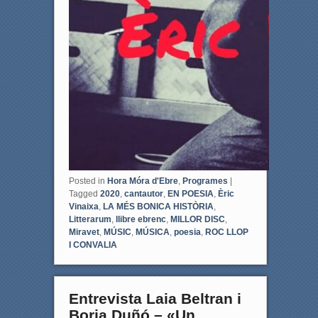
Posted in
Hora Móra d'Ebre
,
Programes
|
Tagged
2020
,
cantautor
,
EN POESIA
,
Èric
Vinaixa
,
LA MÉS BONICA HISTÒRIA
,
Litterarum
,
llibre ebrenc
,
MILLOR DISC
,
Miravet
,
MÚSIC
,
MÚSICA
,
poesia
,
ROC LLOP
I CONVALIA
Entrevista Laia Beltran i
Borja Duñó – «Un