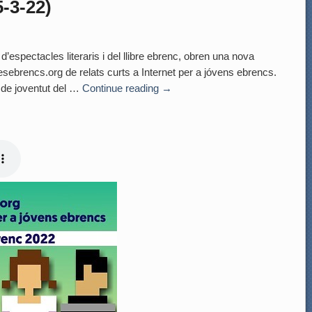
5-3-22)
spectacles literaris i del llibre ebrenc, obren una nova
resebrencs.org de relats curts a Internet per a jóvens ebrencs.
 de joventut del …
Continue reading
→