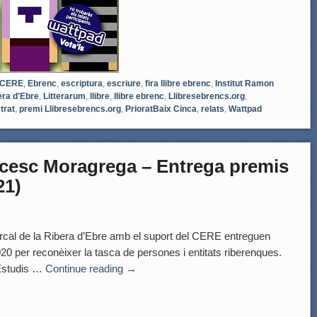
CERE
,
Ebrenc
,
escriptura
,
escriure
,
fira llibre ebrenc
,
Institut Ramon
era d'Ebre
,
Litterarum
,
llibre
,
llibre ebrenc
,
Llibresebrencs.org
,
trat
,
premi Llibresebrencs.org
,
PrioratBaix Cinca
,
relats
,
Wattpad
ncesc Moragrega – Entrega premis
21)
 de la Ribera d’Ebre amb el suport del CERE entreguen
0 per reconèixer la tasca de persones i entitats riberenques.
’Estudis …
Continue reading
→