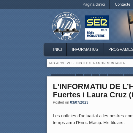
Secondary menu
Pàgina d'inici
Contacte
Skip to primary content
Skip to secondary content
MAIN MENU
INICI
INFORMATIUS
PROGRAME
SKIP TO PRIMARY CONTENT
SKIP TO SECONDARY CONTENT
TAG ARCHIVES:
INSTITUT RAMON MUNTANER
Page 1 of 9
1
2
3
4
Next ›
Las
L’INFORMATIU DE L’
Fuertes i Laura Cruz (
Posted on
03/07/2023
Les notícies d’actualitat a les nostres coma
temps amb l’Enric Masip. Els titulars: