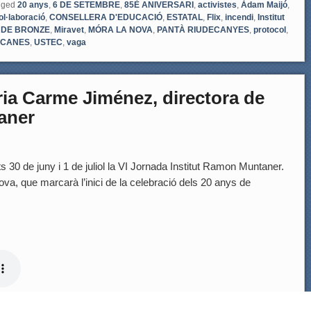
gged
20 anys
,
6 DE SETEMBRE
,
85È ANIVERSARI
,
activistes
,
Àdam Maijó
,
ol·laboració
,
CONSELLERA D'EDUCACIÓ
,
ESTATAL
,
Flix
,
incendi
,
Institut
 DE BRONZE
,
Miravet
,
MÓRA LA NOVA
,
PANTÀ RIUDECANYES
,
protocol
,
ICANES
,
USTEC
,
vaga
a Carme Jiménez, directora de
aner
 30 de juny i 1 de juliol la VI Jornada Institut Ramon Muntaner.
Nova, que marcarà l’inici de la celebració dels 20 anys de