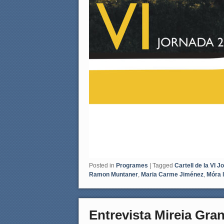
Posted in
Programes
|
Tagged
Cartell de la VI J
Ramon Muntaner
,
Maria Carme Jiménez
,
Móra 
Entrevista Mireia Gran