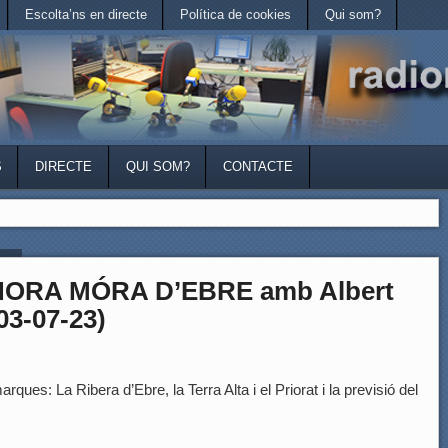
Escolta’ns en directe
Política de cookies
Qui som?
S
DIRECTE
QUI SOM?
CONTACTE
t »
HORA MÓRA D’EBRE amb Albert
03-07-23)
rques: La Ribera d’Ebre, la Terra Alta i el Priorat i la previsió del