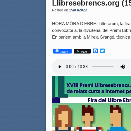
Llibresebrencs.org (1
Posted on
15/03/2022
HORA MÓRA D’EBRE. Litterarum, la fira d’e
convocatòria, la divuitena, del Premi Llib
En parlem amb la Mireia Grangé, tècnica
F
T
Share
Post
a
w
c
i
e
t
b
t
o
e
o
r
k