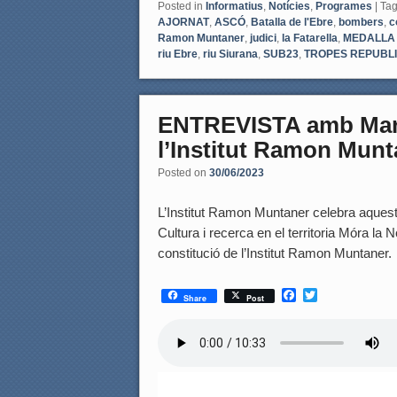
Posted in
Informatius
,
Notícies
,
Programes
|
Ta
AJORNAT
,
ASCÓ
,
Batalla de l'Ebre
,
bombers
,
c
Ramon Muntaner
,
judici
,
la Fatarella
,
MEDALLA
riu Ebre
,
riu Siurana
,
SUB23
,
TROPES REPUBL
ENTREVISTA amb Mari
l’Institut Ramon Munt
Posted on
30/06/2023
L’Institut Ramon Muntaner celebra aquests
Cultura i recerca en el territoria Móra la 
constitució de l’Institut Ramon Muntaner.
F
T
Share
Post
a
w
c
i
e
t
b
t
o
e
o
r
k