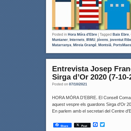
Posted in
Hora Móra d'Ebre
|
Tagged
Baix Ebre
,
Muntaner
,
Internets
,
IRMU
,
jóvens
,
joventut Rib
Matarranya
,
Mireia Grangé
,
Montsià
,
PortsMaes
Entrevista Josep Fra
Sirga d’Or 2020 (7-10-
Posted on
07/10/2021
HORA MÓRA D’EBRE. El Consell Comarcal
aquest vespre els guardons Sirga d’Or 202
En parlem amb el secretari del Centre d
F
T
Share
Post
a
w