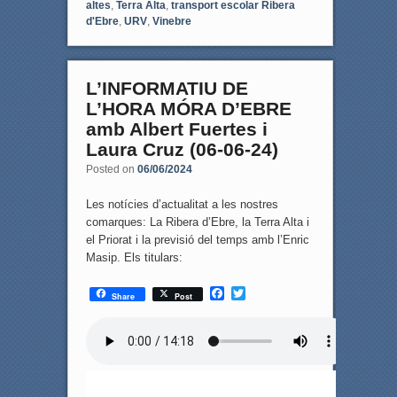
altes
,
Terra Alta
,
transport escolar Ribera
d'Ebre
,
URV
,
Vinebre
L’INFORMATIU DE
L’HORA MÓRA D’EBRE
amb Albert Fuertes i
Laura Cruz (06-06-24)
Posted on
06/06/2024
Les notícies d’actualitat a les nostres
comarques: La Ribera d’Ebre, la Terra Alta i
el Priorat i la previsió del temps amb l’Enric
Masip. Els titulars:
F
T
Share
Post
a
w
c
i
e
t
b
t
o
e
o
r
k