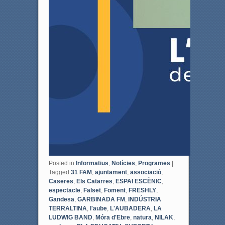
Posted in
Informatius
,
Notícies
,
Programes
|
Tagged
31 FAM
,
ajuntament
,
associació
,
Caseres
,
Els Catarres
,
ESPAI ESCÈNIC
,
espectacle
,
Falset
,
Foment
,
FRESHLY
,
Gandesa
,
GARBINADA FM
,
INDÚSTRIA
TERRALTINA
,
l'aube
,
L'AUBADERA
,
LA
LUDWIG BAND
,
Móra d'Ebre
,
natura
,
NILAK
,