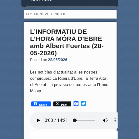
TAG ARCHIVES:
NILAK
L’INFORMATIU DE
L’HORA MÓRA D’EBRE
amb Albert Fuertes (28-
05-2026)
Posted on
28/05/2026
Les notícies d’actualitat a les nostres
comarques: La Ribera d’Ebre, la Terra Alta i
el Priorat i la previsió del temps amb l’Enric
Masip.
F
T
Share
Post
a
w
c
i
e
t
b
t
o
e
o
r
k