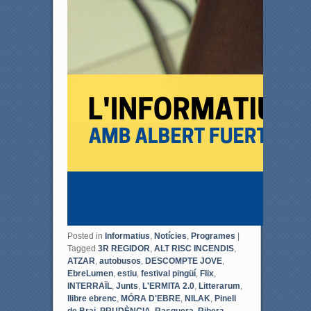
Posted in
Informatius
,
Notícies
,
Programes
|
Tagged
3R REGIDOR
,
ALT RISC INCENDIS
,
ATZAR
,
autobusos
,
DESCOMPTE JOVE
,
EbreLumen
,
estiu
,
festival pingüí
,
Flix
,
INTERRAÏL
,
Junts
,
L'ERMITA 2.0
,
Litterarum
,
llibre ebrenc
,
MÓRA D'EBRE
,
NILAK
,
Pinell