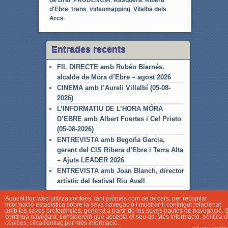
de Brai
,
PRUDÈNCIA
,
Rasquera
,
Ribera
d'Ebre
,
trens
,
videomapping
,
Vilalba dels
Arcs
Entrades recents
FIL DIRECTE amb Rubén Biarnés,
alcalde de Móra d’Ebre – agost 2026
CINEMA amb l’Aureli Villalbí (05-08-
2026)
L’INFORMATIU DE L’HORA MÓRA
D’EBRE amb Albert Fuertes i Cel Prieto
(05-08-2026)
ENTREVISTA amb Begoña Garcia,
gerent del CIS Ribera d’Ebre i Terra Alta
– Ajuts LEADER 2026
ENTREVISTA amb Joan Blanch, director
artístic del festival Riu Avall
Aquest lloc web utilitza cookies, tant pròpies com de tercers, per recopilar
informació estadística sobre la seva navegació i mostrar-li contingut relacionat
amb les seves preferències, generat a partir de les seves pautes de navegació. S
continua navegant, considerem que accepta el seu ús. Més informació.
política 
cookies
, clica l'enllaç per més informació.