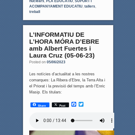
nuclears
,
PLA EDUCATIU
,
SUPORT I
ACOMPANYAMENT EDUCATIU
,
tallers
,
treball
L’INFORMATIU DE
L’HORA MÓRA D’EBRE
amb Albert Fuertes i
Laura Cruz (05-06-23)
Posted on
05/06/2023
Les notícies d’actualitat a les nostres
comarques: La Ribera d’Ebre, la Terra Alta i
el Priorat i la previsió del temps amb l’Enric
Masip. Els titulars:
F
T
Share
Post
a
w
c
i
e
t
b
t
o
e
o
r