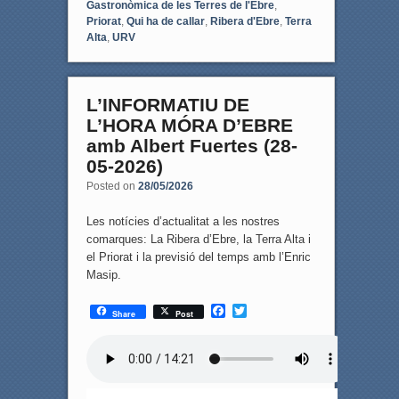
Gastronòmica de les Terres de l'Ebre
,
Priorat
,
Qui ha de callar
,
Ribera d'Ebre
,
Terra
Alta
,
URV
L’INFORMATIU DE
L’HORA MÓRA D’EBRE
amb Albert Fuertes (28-
05-2026)
Posted on
28/05/2026
Les notícies d’actualitat a les nostres
comarques: La Ribera d’Ebre, la Terra Alta i
el Priorat i la previsió del temps amb l’Enric
Masip.
F
T
Share
Post
a
w
c
i
e
t
b
t
o
e
o
r