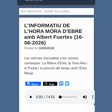
TAG ARCHIVES:
JOSEP PALLARÉS
L’INFORMATIU DE
L’HORA MÓRA D’EBRE
amb Albert Fuertes (16-
06-2026)
Posted on
16/06/2026
Les notícies d’actualitat a les nostres
comarques: La Ribera d’Ebre, la Terra Alta i
el Priorat i la previsió del temps amb l’Enric
Masip.
F
T
Share
Post
a
w
c
i
e
t
b
t
o
e
o
r
k