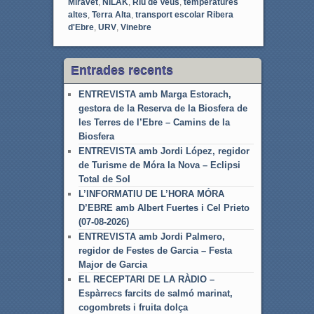
Miravet
,
NILAK
,
Riu de Veus
,
temperatures
altes
,
Terra Alta
,
transport escolar Ribera
d'Ebre
,
URV
,
Vinebre
Entrades recents
ENTREVISTA amb Marga Estorach,
gestora de la Reserva de la Biosfera de
les Terres de l’Ebre – Camins de la
Biosfera
ENTREVISTA amb Jordi López, regidor
de Turisme de Móra la Nova – Eclipsi
Total de Sol
L’INFORMATIU DE L’HORA MÓRA
D’EBRE amb Albert Fuertes i Cel Prieto
(07-08-2026)
ENTREVISTA amb Jordi Palmero,
regidor de Festes de Garcia – Festa
Major de Garcia
EL RECEPTARI DE LA RÀDIO –
Espàrrecs farcits de salmó marinat,
cogombrets i fruita dolça