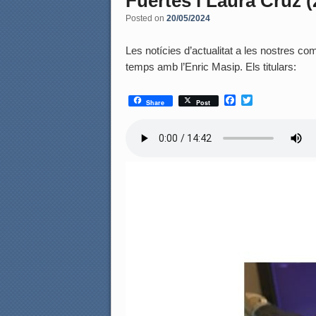
Fuertes i Laura Cruz (
Posted on
20/05/2024
Les notícies d’actualitat a les nostres coma
temps amb l’Enric Masip. Els titulars:
F
T
Share
Post
a
w
c
i
e
t
b
t
o
e
o
r
k