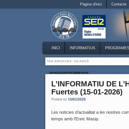
Secondary menu
Pàgina d'inici
Contacte
Skip to primary content
Skip to secondary content
MAIN MENU
INICI
INFORMATIUS
PROGRAME
SKIP TO PRIMARY CONTENT
SKIP TO SECONDARY CONTENT
TAG ARCHIVES:
CH ASCÓ
Page 1 of 2
1
2
L’INFORMATIU DE L’
Fuertes (15-01-2026)
Posted on
15/01/2026
Les notícies d’actualitat a les nostres coma
temps amb l’Enric Masip.