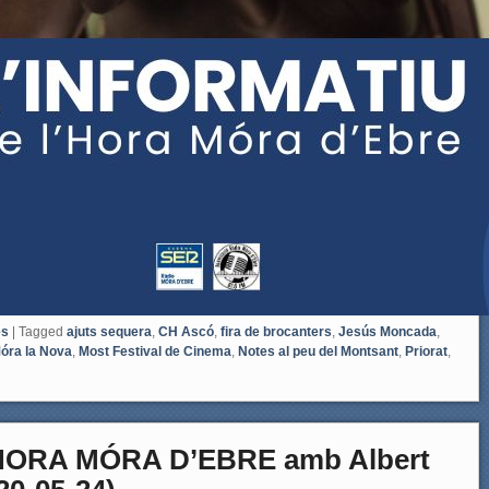
es
|
Tagged
ajuts sequera
,
CH Ascó
,
fira de brocanters
,
Jesús Moncada
,
óra la Nova
,
Most Festival de Cinema
,
Notes al peu del Montsant
,
Priorat
,
HORA MÓRA D’EBRE amb Albert