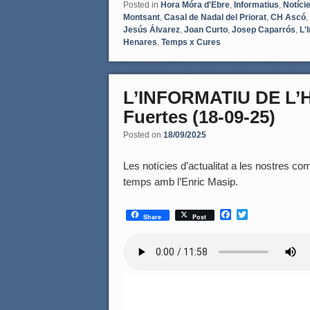
Posted in
Hora Móra d'Ebre
,
Informatius
,
Notíci
Montsant
,
Casal de Nadal del Priorat
,
CH Ascó
,
Jesús Álvarez
,
Joan Curto
,
Josep Caparrós
,
L'
Henares
,
Temps x Cures
L’INFORMATIU DE L’
Fuertes (18-09-25)
Posted on
18/09/2025
Les notícies d’actualitat a les nostres coma
temps amb l’Enric Masip.
F
T
Share
Post
a
w
c
i
e
t
b
t
o
e
o
r
k