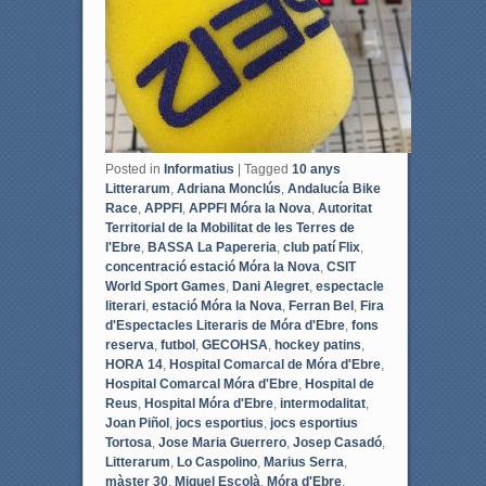
k
Posted in
Informatius
|
Tagged
10 anys
Litterarum
,
Adriana Monclús
,
Andalucía Bike
Race
,
APPFI
,
APPFI Móra la Nova
,
Autoritat
Territorial de la Mobilitat de les Terres de
l'Ebre
,
BASSA La Papereria
,
club patí Flix
,
concentració estació Móra la Nova
,
CSIT
World Sport Games
,
Dani Alegret
,
espectacle
literari
,
estació Móra la Nova
,
Ferran Bel
,
Fira
d'Espectacles Literaris de Móra d'Ebre
,
fons
reserva
,
futbol
,
GECOHSA
,
hockey patins
,
HORA 14
,
Hospital Comarcal de Móra d'Ebre
,
Hospital Comarcal Móra d'Ebre
,
Hospital de
Reus
,
Hospital Móra d'Ebre
,
intermodalitat
,
Joan Piñol
,
jocs esportius
,
jocs esportius
Tortosa
,
Jose Maria Guerrero
,
Josep Casadó
,
Litterarum
,
Lo Caspolino
,
Marius Serra
,
màster 30
,
Miquel Escolà
,
Móra d'Ebre
,