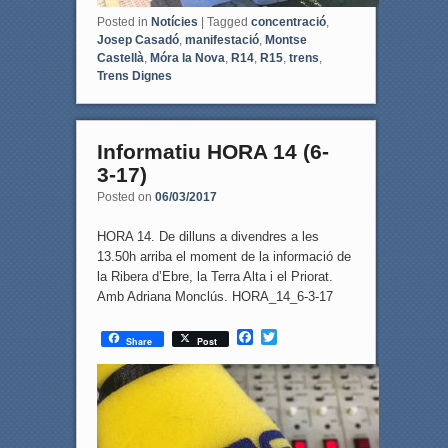
Posted in
Notícies
|
Tagged
concentració
,
Josep Casadó
,
manifestació
,
Montse
Castellà
,
Móra la Nova
,
R14
,
R15
,
trens
,
Trens Dignes
Informatiu HORA 14 (6-
3-17)
Posted on
06/03/2017
HORA 14. De dilluns a divendres a les
13.50h arriba el moment de la informació de
la Ribera d’Ebre, la Terra Alta i el Priorat.
Amb Adriana Monclús. HORA_14_6-3-17
F
T
Share
Post
a
w
c
i
e
t
b
t
o
e
o
r