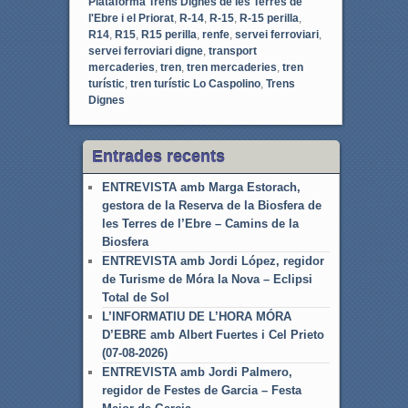
Plataforma Trens Dignes de les Terres de
l'Ebre i el Priorat
,
R-14
,
R-15
,
R-15 perilla
,
R14
,
R15
,
R15 perilla
,
renfe
,
servei ferroviari
,
servei ferroviari digne
,
transport
mercaderies
,
tren
,
tren mercaderies
,
tren
turístic
,
tren turístic Lo Caspolino
,
Trens
Dignes
Entrades recents
ENTREVISTA amb Marga Estorach,
gestora de la Reserva de la Biosfera de
les Terres de l’Ebre – Camins de la
Biosfera
ENTREVISTA amb Jordi López, regidor
de Turisme de Móra la Nova – Eclipsi
Total de Sol
L’INFORMATIU DE L’HORA MÓRA
D’EBRE amb Albert Fuertes i Cel Prieto
(07-08-2026)
ENTREVISTA amb Jordi Palmero,
regidor de Festes de Garcia – Festa