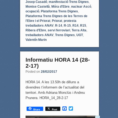
Josep Casadó
,
manifestació Trens Dignes
,
Montse Castellà
,
Móra d'Ebre
,
nuclear Ascó
,
ocupació
,
Plataforma Trens Dignes
,
Plataforma Trens Dignes de les Terres de
l'Ebre i el Priorat
,
Priorat
,
protesta
treballadors ANAV
,
R-14
,
R-15
,
R14
,
R15
,
Ribera d'Ebre
,
servi ferroviari
,
Terra Alta
,
treballadors ANAV
,
Trens Dignes
,
UGT
,
Valentín Marin
Informatiu HORA 14 (28-
2-17)
Posted on
28/02/2017
HORA 14. A les 13.50h de dilluns a
divendres t’informem de l’actualitat del
territori. Amb Adriana Monclús i Andreu
Prunera. HORA_14_28-2-17
F
T
Share
Post
a
w
c
i