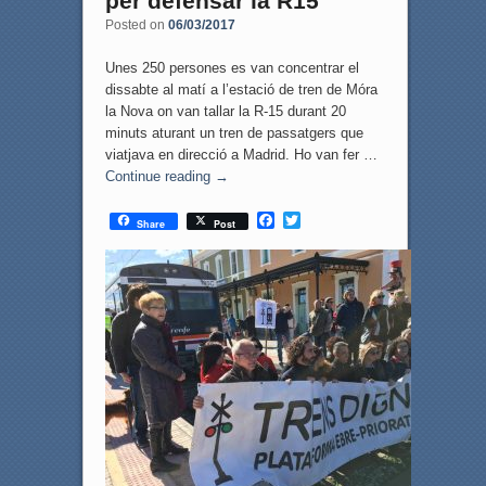
per defensar la R15
Posted on
06/03/2017
Unes 250 persones es van concentrar el
dissabte al matí a l’estació de tren de Móra
la Nova on van tallar la R-15 durant 20
minuts aturant un tren de passatgers que
viatjava en direcció a Madrid. Ho van fer …
Continue reading
→
F
T
Share
Post
a
w
c
i
e
t
b
t
o
e
o
r
k