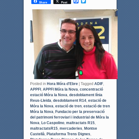
F
T
Share
Post
a
w
c
i
e
t
b
t
o
e
o
r
k
Posted in
Hora Móra d'Ebre
|
Tagged
ADIF
,
APPFI
,
APPFI Móra la Nova
,
concentració
estació Móra la Nova
,
desdoblament línia
Reus-Lleida
,
desdoblament R14
,
estació de
Móra la Nova
,
estació de tren
,
estació de tren
Móra la Nova
,
Fundacio per la preservació
del patrimoni ferroviari i industrial de Móra la
Nova
,
Lo Caspolino
,
maltractats R15
,
maltractatsR15
,
mercaderies
,
Montse
Castellà
,
Plataforma Trens Dignes
,