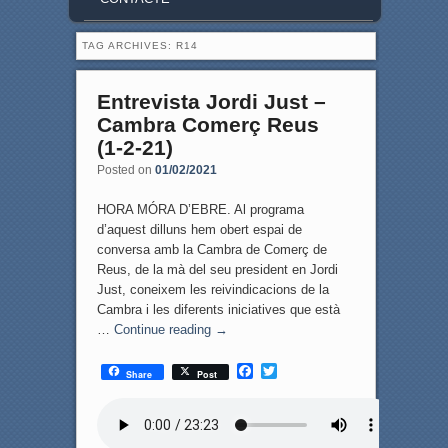
TAG ARCHIVES:
R14
Entrevista Jordi Just –
Cambra Comerç Reus
(1-2-21)
Posted on
01/02/2021
HORA MÓRA D’EBRE. Al programa
d’aquest dilluns hem obert espai de
conversa amb la Cambra de Comerç de
Reus, de la mà del seu president en Jordi
Just, coneixem les reivindicacions de la
Cambra i les diferents iniciatives que està
…
Continue reading
→
F
T
Share
Post
a
w
c
i
e
t
b
t