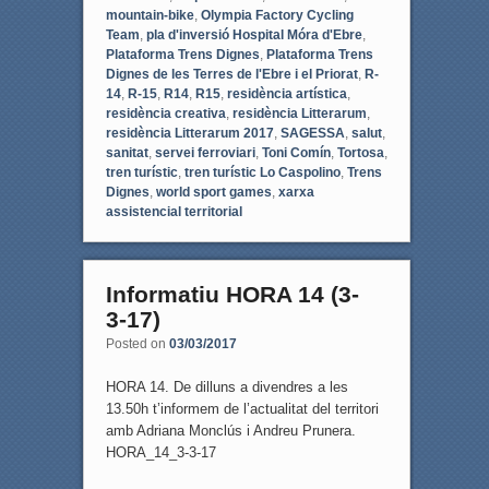
mountain-bike
,
Olympia Factory Cycling
Team
,
pla d'inversió Hospital Móra d'Ebre
,
Plataforma Trens Dignes
,
Plataforma Trens
Dignes de les Terres de l'Ebre i el Priorat
,
R-
14
,
R-15
,
R14
,
R15
,
residència artística
,
residència creativa
,
residència Litterarum
,
residència Litterarum 2017
,
SAGESSA
,
salut
,
sanitat
,
servei ferroviari
,
Toni Comín
,
Tortosa
,
tren turístic
,
tren turístic Lo Caspolino
,
Trens
Dignes
,
world sport games
,
xarxa
assistencial territorial
Informatiu HORA 14 (3-
3-17)
Posted on
03/03/2017
HORA 14. De dilluns a divendres a les
13.50h t’informem de l’actualitat del territori
amb Adriana Monclús i Andreu Prunera.
HORA_14_3-3-17