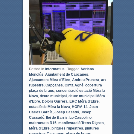
e
t
b
t
o
e
o
r
k
Posted in
Informatius
|
Tagged
Adriana
Monclús
,
Ajuntament de Capçanes
,
Ajuntament Móra d'Ebre
,
Andreu Prunera
,
art
rupestre
,
Capçanes
,
Cinta Agné
,
cobertura
plaça de braus
,
concentració estació Móra la
Nova
,
deute municipal
,
deute municipal Móra
d'Ebre
,
Dolors Gurrera
,
ERC Móra d'Ebre
,
estació de Móra la Nova
,
HORA 14
,
Joan
Carles García
,
Josep Casadó
,
Josep
Cassadó
,
llei de Barris
,
Lo Caspolino
,
maltractats R15
,
manifestació Trens Dignes
,
Móra d'Ebre
,
pintures rupestres
,
pintures
rupestres Capçanes
,
plaça de braus
,