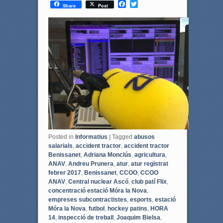
F
T
Share
Post
a
w
c
i
e
t
b
t
o
e
o
r
k
Posted in
Informatius
|
Tagged
abusos
salarials
,
accident tractor
,
accident tractor
Benissanet
,
Adriana Monclús
,
agricultura
,
ANAV
,
Andreu Prunera
,
atur
,
atur registrat
febrer 2017
,
Benissanet
,
CCOO
,
CCOO
ANAV
,
Central nuclear Ascó
,
club patí Flix
,
concentració estació Móra la Nova
,
empreses subcontractistes
,
esports
,
estació
Móra la Nova
,
futbol
,
hockey patins
,
HORA
14
,
inspecció de treball
,
Joaquim Bielsa
,