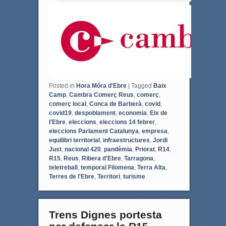
o
e
o
r
k
Posted in
Hora Móra d'Ebre
|
Tagged
Baix
Camp
,
Cambra Comerç Reus
,
comerç
,
comerç local
,
Conca de Barberà
,
covid
,
covid19
,
despoblament
,
economia
,
Eix de
l'Ebre
,
eleccions
,
eleccions 14 febrer
,
eleccions Parlament Catalunya
,
empresa
,
equilibri territorial
,
infraestructures
,
Jordi
Just
,
nacional 420
,
pandèmia
,
Priorat
,
R14
,
R15
,
Reus
,
Ribera d'Ebre
,
Tarragona
,
teletreball
,
temporal Filomena
,
Terra Alta
,
Terres de l'Ebre
,
Territori
,
turisme
Trens Dignes portesta