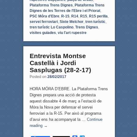
Plataforma Trens Dignes
,
Plataforma Trens
Dignes de les Terres de l'Ebre i el Priorat
,
PSC Móra d'Ebre
,
R-15
,
R14
,
R15
,
R15 perilla
,
servei ferroviari
,
Sixte Melchor
,
tren turístic
,
tren turístic Lo Caspolino
,
Trens Dignes
,
visites guiades
,
viu l'art rupestre
Entrevista Montse
Castellà i Jordi
Sasplugas (28-2-17)
Posted on
28/02/2017
HORA MÓRA D’EBRE. La Plataforma Trens
Dignes prepara una acció de protesta
aquest dissabte 4 de març a l’estació de
Móra la Nova per defensar el servei
ferroviari a la R-15. Per això al programa
d’avui ens ha acompanyat la …
Continue
reading
→