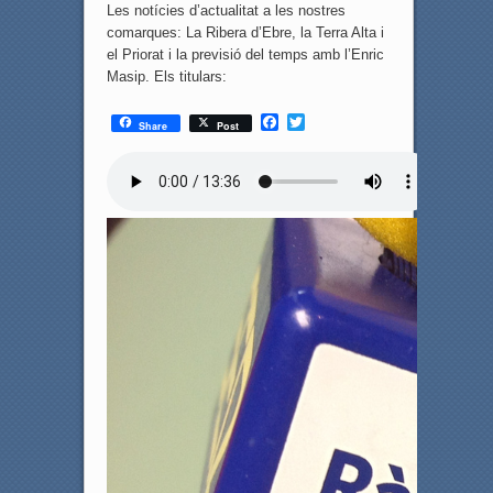
Les notícies d’actualitat a les nostres
comarques: La Ribera d’Ebre, la Terra Alta i
el Priorat i la previsió del temps amb l’Enric
Masip. Els titulars:
F
T
Share
Post
a
w
c
i
e
t
b
t
o
e
o
r
k