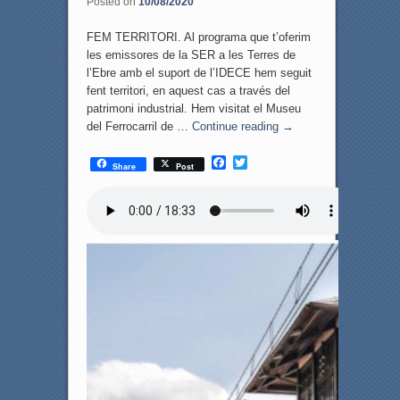
Posted on
10/08/2020
FEM TERRITORI. Al programa que t’oferim
les emissores de la SER a les Terres de
l’Ebre amb el suport de l’IDECE hem seguit
fent territori, en aquest cas a través del
patrimoni industrial. Hem visitat el Museu
del Ferrocarril de …
Continue reading
→
F
T
Share
Post
a
w
c
i
e
t
b
t
o
e
o
r
k