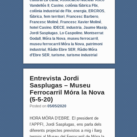
cultural La Cana
,
Associació Nuclear Ascó
Vandellós II
,
Casino
,
colònia fàbrica Flix
,
colònia industrial de Flix
,
energia
,
ERCROS
,
fàbrica
,
fem territori
,
Francesc Barbero
,
Francesc Moliné
,
Francesc Xavier Moliné
,
hotel Casino
,
IDECE
,
industria
,
Jaume Masip
,
Jordi Sasplugas
,
Lo Caspolino
,
Montserrat
Godall
,
Móra la Nova
,
museu ferrocarril
,
museu ferrocarril Móra la Nova
,
patrimoni
industrial
,
Ràdio Ebre SER
,
Ràdio Móra
d'Ebre SER
,
turisme
,
turisme industrial
Entrevista Jordi
Sasplugas – Museu
Ferrocarril Móra la Nova
(5-5-20)
Posted on
05/05/2020
HORA MÓRA D’EBRE. El president de
l’APPFI, Jordi Sasplugas, ens parla dels
diferents projectes previstos a mig i llarg
termini al Museu del Ferrocarril de Móra la