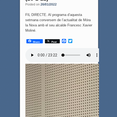
Posted on
26/01/2022
FIL DIRECTE. Al programa d’aquesta
setmana conversem de l’actualitat de Móra
la Nova amb el seu alcalde Francesc Xavier
Moliné.
F
T
Share
Post
a
w
c
i
e
t
b
t
o
e
o
r
k