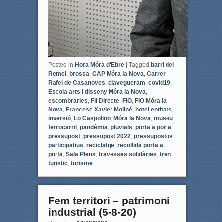
Posted in
Hora Móra d'Ebre
|
Tagged
barri del
Remei
,
brossa
,
CAP Móra la Nova
,
Carrer
Rafel de Casanoves
,
clavegueram
,
covid19
,
Escola arts i disseny Móra la Nova
,
escombraries
,
Fil Directe
,
FIO
,
FIO Móra la
Nova
,
Francesc Xavier Moliné
,
hotel entitats
,
inversió
,
Lo Caspolino
,
Móra la Nova
,
museu
ferrocarril
,
pandèmia
,
pluvials
,
porta a porta
,
pressupost
,
pressupost 2022
,
pressupostos
participatius
,
reciclatge
,
recollida porta a
porta
,
Sala Plens
,
travesses solidàries
,
tren
turistic
,
turisme
Fem territori – patrimoni
industrial (5-8-20)