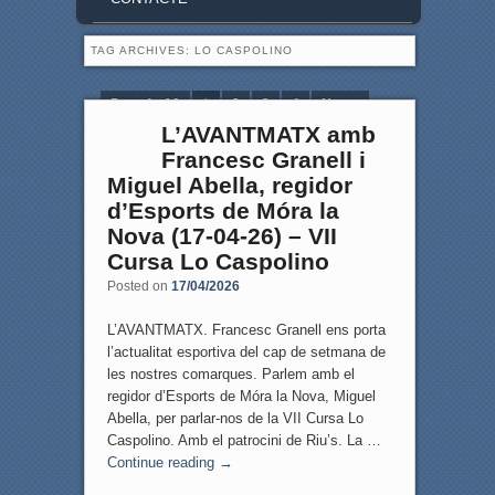
TAG ARCHIVES:
LO CASPOLINO
Page 1 of 9
1
2
3
4
Next ›
L’AVANTMATX amb
Last »
Francesc Granell i
Miguel Abella, regidor
d’Esports de Móra la
Nova (17-04-26) – VII
Cursa Lo Caspolino
Posted on
17/04/2026
L’AVANTMATX. Francesc Granell ens porta
l’actualitat esportiva del cap de setmana de
les nostres comarques. Parlem amb el
regidor d’Esports de Móra la Nova, Miguel
Abella, per parlar-nos de la VII Cursa Lo
Caspolino. Amb el patrocini de Riu’s. La …
Continue reading
→