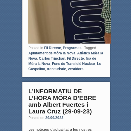
Posted in
Fil Directe
,
Programes
|
Tagged
Ajuntament de Móra la Nova
,
Atlètics Móra la
Nova
,
Carlos Trinchan
,
Fil Directe
,
fira de
Móra la Nova
,
Fons de Transició Nuclear
,
Lo
Caspolino
,
tren turístic
,
vestidors
L’INFORMATIU DE
L’HORA MÓRA D’EBRE
amb Albert Fuertes i
Laura Cruz (29-09-23)
Posted on
29/09/2023
Les notícies d’actualitat a les nostres