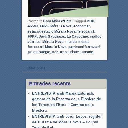
Posted in
Hora Móra d'Ebre
|
Tagged
ADIF
,
APPFI
,
APPFI Móra la Nova
,
economat
,
estació
,
estació Móra la Nova
,
ferrocarril
,
FPPFI
,
Jordi Sasplugas
,
Lo Caspolino
,
moll de
càrrega
,
Móra la Nova
,
museu
,
museu
ferrocarril Móra la Nova
,
patrimoni ferroviari
,
pla estratègic
,
tren
,
tren turístic
,
turisme
Post navigation
←
Older posts
Entrades recents
ENTREVISTA amb Marga Estorach,
gestora de la Reserva de la Biosfera de
les Terres de l’Ebre – Camins de la
Biosfera
ENTREVISTA amb Jordi López, regidor
de Turisme de Móra la Nova – Eclipsi
Total de Sol