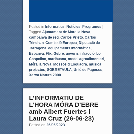
Posted in
Informatius
,
Notícies
,
Programes
|
Tagged
Ajuntament de Móra la Nova
,
campanya de reg
,
Carlos Prieto
,
Carlos
Trinchan
,
Comissió Europea
,
Diputació de
Tarragona
,
equipaments informàtics
,
Espanya
,
Flix
,
Gebre
,
govern
,
infracció
,
Lo
Caspolino
,
marihuana
,
model agroalimentari
,
Móra la Nova
,
Mossos d'Esquadra
,
musica
,
projectes
,
SOBRETAULA
,
Unió de Pagesos
,
Xarxa Natura 2000
L’INFORMATIU DE
L’HORA MÓRA D’EBRE
amb Albert Fuertes i
Laura Cruz (26-06-23)
Posted on
26/06/2023