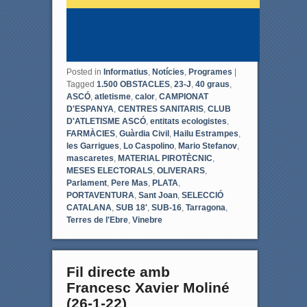
Posted in
Informatius
,
Notícies
,
Programes
|
Tagged
1.500 OBSTACLES
,
23-J
,
40 graus
,
ASCÓ
,
atletisme
,
calor
,
CAMPIONAT
D'ESPANYA
,
CENTRES SANITARIS
,
CLUB
D'ATLETISME ASCÓ
,
entitats ecologistes
,
FARMÀCIES
,
Guàrdia Civil
,
Hailu Estrampes
,
les Garrigues
,
Lo Caspolino
,
Mario Stefanov
,
mascaretes
,
MATERIAL PIROTÈCNIC
,
MESES ELECTORALS
,
OLIVERARS
,
Parlament
,
Pere Mas
,
PLATA
,
PORTAVENTURA
,
Sant Joan
,
SELECCIÓ
CATALANA
,
SUB 18'
,
SUB-16
,
Tarragona
,
Terres de l'Ebre
,
Vinebre
Fil directe amb
Francesc Xavier Moliné
(26-1-22)