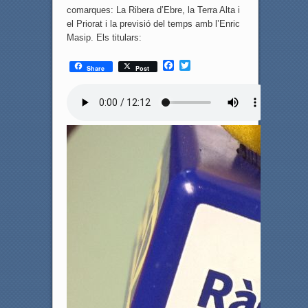
comarques: La Ribera d’Ebre, la Terra Alta i
el Priorat i la previsió del temps amb l’Enric
Masip. Els titulars:
F
T
Share
Post
a
w
c
i
e
t
b
t
o
e
o
r
k