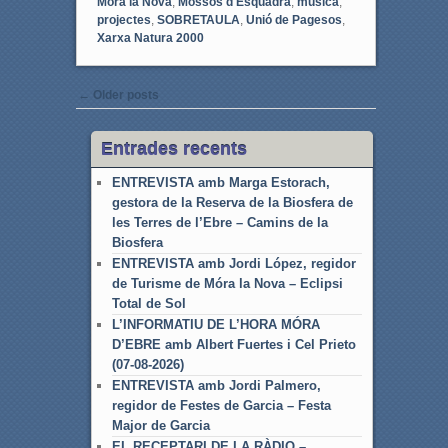
Móra la Nova
,
Mossos d'Esquadra
,
musica
,
projectes
,
SOBRETAULA
,
Unió de Pagesos
,
Xarxa Natura 2000
Post navigation
←
Older posts
Entrades recents
ENTREVISTA amb Marga Estorach,
gestora de la Reserva de la Biosfera de
les Terres de l’Ebre – Camins de la
Biosfera
ENTREVISTA amb Jordi López, regidor
de Turisme de Móra la Nova – Eclipsi
Total de Sol
L’INFORMATIU DE L’HORA MÓRA
D’EBRE amb Albert Fuertes i Cel Prieto
(07-08-2026)
ENTREVISTA amb Jordi Palmero,
regidor de Festes de Garcia – Festa
Major de Garcia
EL RECEPTARI DE LA RÀDIO –