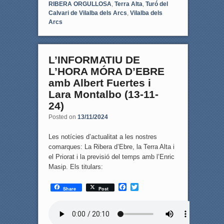
RIBERA ORGULLOSA
,
Terra Alta
,
Turó del
Calvari de Vilalba dels Arcs
,
Vilalba dels
Arcs
L’INFORMATIU DE
L’HORA MÓRA D’EBRE
amb Albert Fuertes i
Lara Montalbo (13-11-
24)
Posted on
13/11/2024
Les notícies d’actualitat a les nostres
comarques: La Ribera d’Ebre, la Terra Alta i
el Priorat i la previsió del temps amb l’Enric
Masip. Els titulars:
F
T
Share
Post
a
w
c
i
e
t
b
t