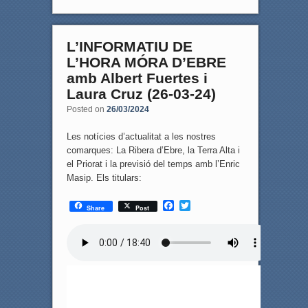
L’INFORMATIU DE
L’HORA MÓRA D’EBRE
amb Albert Fuertes i
Laura Cruz (26-03-24)
Posted on
26/03/2024
Les notícies d’actualitat a les nostres
comarques: La Ribera d’Ebre, la Terra Alta i
el Priorat i la previsió del temps amb l’Enric
Masip. Els titulars:
F
T
Share
Post
a
w
c
i
e
t
b
t
o
e
o
r
k