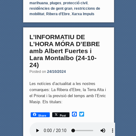
marihuana
,
pluges
,
protecció civil
,
residències de gent gran
,
restriccions de
mobilitat
,
Ribera d'Ebre
,
Xarxa Impuls
L’INFORMATIU DE
L’HORA MÓRA D’EBRE
amb Albert Fuertes i
Lara Montalbo (24-10-
24)
Posted on
24/10/2024
Les notícies d’actualitat a les nostres
comarques: La Ribera d’Ebre, la Terra Alta i
el Priorat i la previsió del temps amb l’Enric
Masip. Els titulars:
F
T
Share
Post
a
w
c
i
e
t
b
t