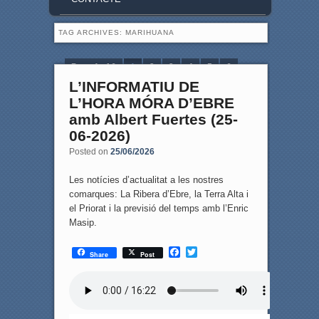
TAG ARCHIVES:
MARIHUANA
Page 1 of 6
1
2
3
4
5
6
L’INFORMATIU DE
L’HORA MÓRA D’EBRE
amb Albert Fuertes (25-
06-2026)
Posted on
25/06/2026
Les notícies d’actualitat a les nostres
comarques: La Ribera d’Ebre, la Terra Alta i
el Priorat i la previsió del temps amb l’Enric
Masip.
F
T
Share
Post
a
w
c
i
e
t
b
t
o
e