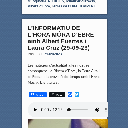
d'Esquadra
,
NOTÍCIES
,
reindustrialització
,
Ribera d'Ebre
,
Terres de l'Ebre
,
TORRENT
L’INFORMATIU DE
L’HORA MÓRA D’EBRE
amb Albert Fuertes i
Laura Cruz (29-09-23)
Posted on
29/09/2023
Les notícies d’actualitat a les nostres
comarques: La Ribera d’Ebre, la Terra Alta i
el Priorat i la previsió del temps amb l’Enric
Masip. Els titulars:
F
T
Share
Post
a
w
c
i
e
t
b
t
o
e
o
r
k