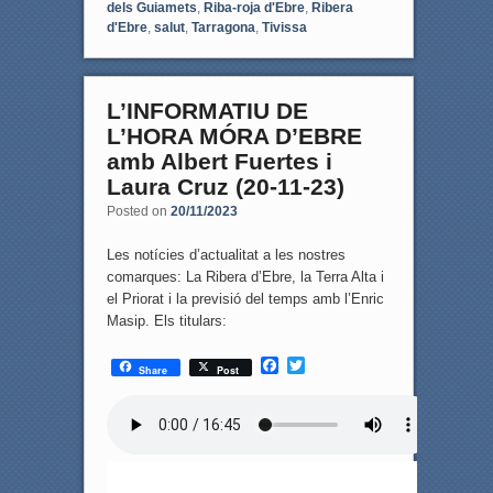
dels Guiamets
,
Riba-roja d'Ebre
,
Ribera
d'Ebre
,
salut
,
Tarragona
,
Tivissa
L’INFORMATIU DE
L’HORA MÓRA D’EBRE
amb Albert Fuertes i
Laura Cruz (20-11-23)
Posted on
20/11/2023
Les notícies d’actualitat a les nostres
comarques: La Ribera d’Ebre, la Terra Alta i
el Priorat i la previsió del temps amb l’Enric
Masip. Els titulars:
F
T
Share
Post
a
w
c
i
e
t
b
t
o
e
o
r
k