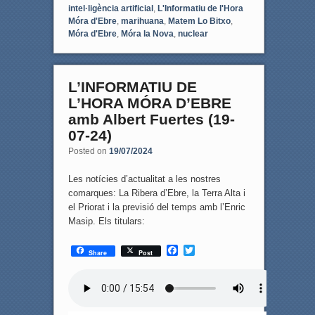
intel·ligència artificial
,
L'Informatiu de l'Hora
Móra d'Ebre
,
marihuana
,
Matem Lo Bitxo
,
Móra d'Ebre
,
Móra la Nova
,
nuclear
L’INFORMATIU DE
L’HORA MÓRA D’EBRE
amb Albert Fuertes (19-
07-24)
Posted on
19/07/2024
Les notícies d’actualitat a les nostres
comarques: La Ribera d’Ebre, la Terra Alta i
el Priorat i la previsió del temps amb l’Enric
Masip. Els titulars:
F
T
Share
Post
a
w
c
i
e
t
b
t
o
e